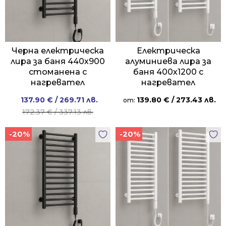
Черна електрическа
Електрическа
лира за баня 440х900
алуминиева лира за
стоманена с
баня 400х1200 с
нагревател
нагревател
Original
Current
137.90
€
/ 269.71 лв.
139.80
€
/ 273.43 лв.
от:
price
price
172.37
€
/ 337.13 лв.
was:
is:
-20%
-20%
172.37 €
137.90 €
/
/
337.13 лв..
269.71 лв..