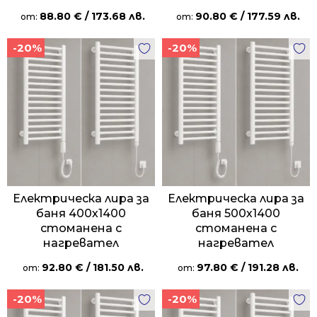
88.80
€
/ 173.68 лв.
90.80
€
/ 177.59 лв.
от:
от:
-20%
-20%
Електрическа лира за
Електрическа лира за
баня 400х1400
баня 500х1400
стоманена с
стоманена с
нагревател
нагревател
92.80
€
/ 181.50 лв.
97.80
€
/ 191.28 лв.
от:
от:
-20%
-20%