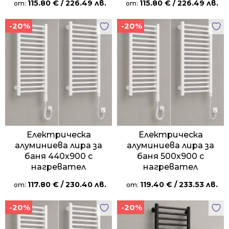
115.80
€
/ 226.49 лв.
115.80
€
/ 226.49 лв.
от:
от:
-20%
-20%
Електрическа
Електрическа
алуминиева лира за
алуминиева лира за
баня 440х900 с
баня 500х900 с
нагревател
нагревател
117.80
€
/ 230.40 лв.
119.40
€
/ 233.53 лв.
от:
от:
-20%
-20%