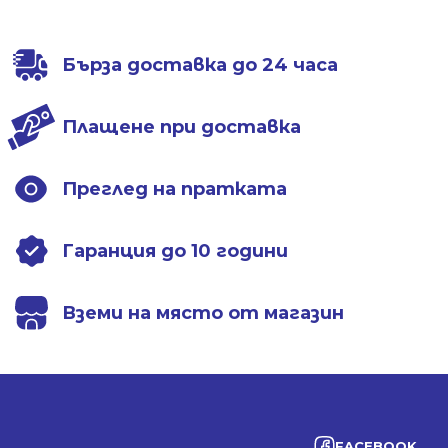
397.01 лв..
317.63 лв..
Бърза доставка до 24 часа
Плащене при доставка
Преглед на пратката
Гаранция до 10 години
Вземи на място от магазин
FACEBOOK