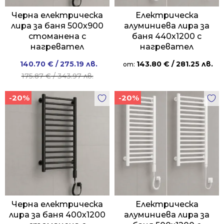
Черна електрическа
Електрическа
лира за баня 500х900
алуминиева лира за
стоманена с
баня 440х1200 с
нагревател
нагревател
Original
Current
140.70
€
/ 275.19 лв.
143.80
€
/ 281.25 лв.
от:
price
price
175.87
€
/ 343.97 лв.
was:
is:
-20%
-20%
175.87 €
140.70 €
/
/
343.97 лв..
275.19 лв..
Черна електрическа
Електрическа
лира за баня 400х1200
алуминиева лира за