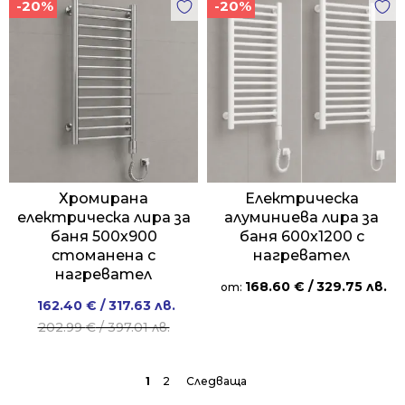
-20%
-20%
201.87 €
161.50 €
/
/
394.82 лв..
315.87 лв..
Хромирана
Електрическа
електрическа лира за
алуминиева лира за
баня 500х900
баня 600х1200 с
стоманена с
нагревател
нагревател
168.60
€
/ 329.75 лв.
от:
Original
Current
162.40
€
/ 317.63 лв.
price
price
202.99
€
/ 397.01 лв.
was:
is:
202.99 €
162.40 €
1
2
→
/
/