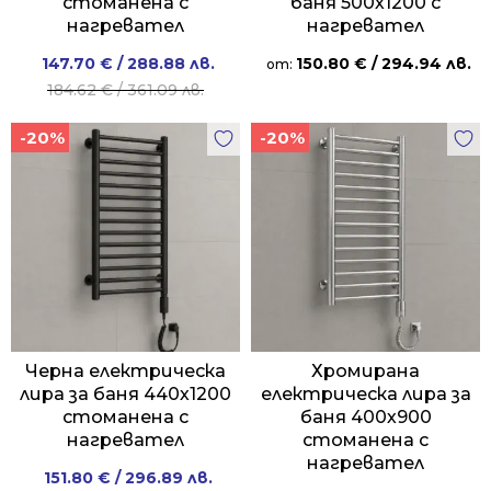
стоманена с
баня 500х1200 с
нагревател
нагревател
Original
Current
147.70
€
/ 288.88 лв.
150.80
€
/ 294.94 лв.
от:
price
price
184.62
€
/ 361.09 лв.
was:
is:
-20%
-20%
184.62 €
147.70 €
/
/
361.09 лв..
288.88 лв..
Черна електрическа
Хромирана
лира за баня 440х1200
електрическа лира за
стоманена с
баня 400х900
нагревател
стоманена с
нагревател
Original
Current
151.80
€
/ 296.89 лв.