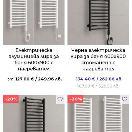
Електрическа
Черна електрическа
алуминиева лира за
лира за баня 400х900
баня 600х900 с
стоманена с
нагревател
нагревател
Original
Current
127.80
€
/ 249.96 лв.
134.40
€
/ 262.86 лв.
от:
price
price
167.99
€
/ 328.56 лв.
was:
is:
-20%
-20%
167.99 €
134.40 €
/
/
328.56 лв..
262.86 лв..