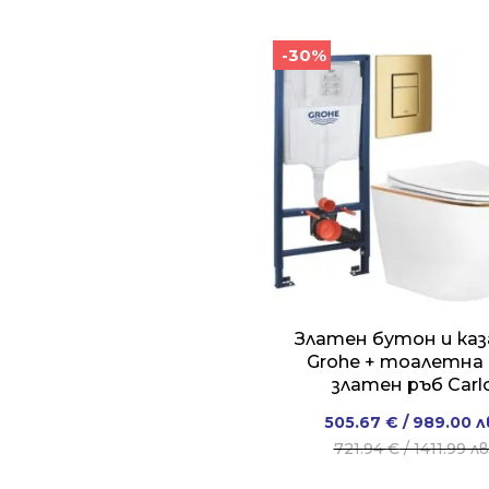
-30%
Златен бутон и каз
Grohe + тоалетна 
златен ръб Carl
Original
Current
505.67
€
/ 989.00 л
price
price
721.94
€
/ 1411.99 лв
was:
is: