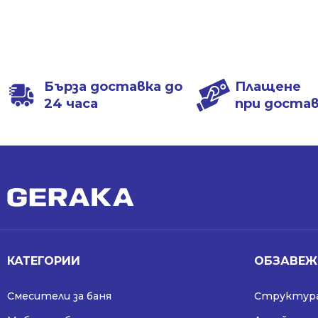
721.94 
505.67 
/
/
1411.99 л
989.00 л
Бърза доставка до
Плащене
24 часа
при доста
КАТЕГОРИИ
ОБЗАВЕЖ
Смесители за баня
Структура