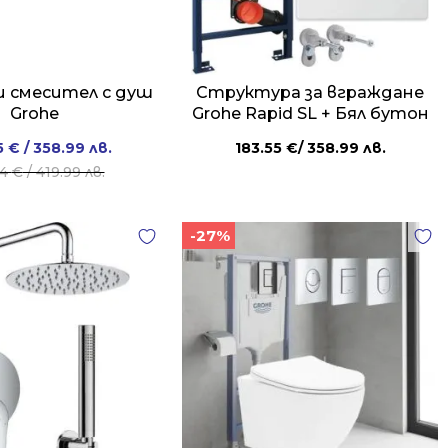
и смесител с душ
Структура за вграждане
Grohe
Grohe Rapid SL + Бял бутон
Original
Current
5
€
/ 358.99 лв.
183.55
€
/ 358.99 лв.
price
price
74
€
/ 419.99 лв.
was:
is:
214.74 €
183.55 €
-27%
/
/
419.99 лв..
358.99 лв..