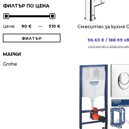
ФИЛТЪР ПО ЦЕНА
Цена:
90 €
—
510 €
Смесител за кухня 
ФИЛТЪР
Original
Current
96.63
€
/ 188.99 лв
price
price
132.42
€
/ 258.99 лв
Минимална
Максимална
was:
is:
МАРКИ
цена
цена
132.42 €
96.63 €
Grohe
/
/
258.99 л
188.99 л