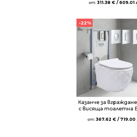
311.38
€
/ 609.01 
от:
-22%
Казанче за вграждане
с висяща тоалетна 
367.62
€
/ 719.00 
от: