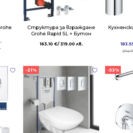
Grohe
Структура за вграждане
Кухненск
Grohe Rapid SL + Бутон
.
163.10
€
/ 319.00 лв.
183.5
.
214.
-21%
-53%
в..
в..