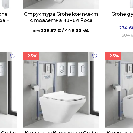
ohe
Структура Grohe комплект
Grohe д
ра +
с тоалетна чиния Roca
234.6
229.57
€
/ 449.00 лв.
от:
504.
.
-25%
-25%
 Grohe
Казанче за вграждане Grohe
Казанче з