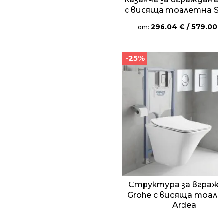
с висяща тоалетна S
296.04
€
/ 579.00
от:
-25%
Структура за вгра
Grohe с висяща тоа
Ardea