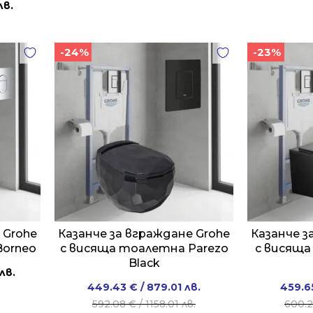
лв.
-24%
-23%
 Grohe
Казанче за вграждане Grohe
Казанче з
Borneo
с висяща тоалетна Parezo
с висяща
Black
лв.
Original
Current
449.43
€
/ 879.01 лв.
459.6
price
price
592.08
€
/ 1158.01 лв.
600.