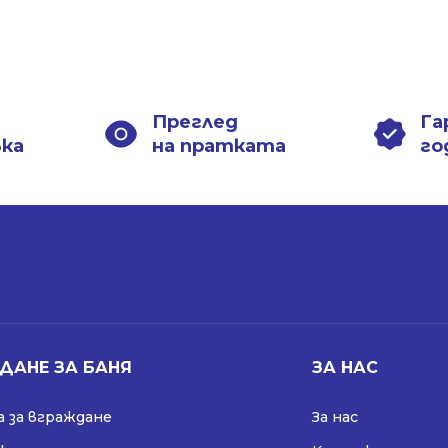
€
€
в..
в..
Преглед
Га
вка
на пратката
го
ДАНЕ ЗА БАНЯ
ЗА НАС
 за вграждане
За нас