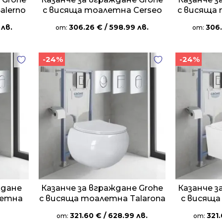
alerno
с висяща тоалетна Cerseo
с висяща 
 лв.
306.26
€
/ 598.99 лв.
306
от:
от:
-24%
-24%
ждане
Казанче за вграждане Grohe
Казанче з
летна
с висяща тоалетна Talarona
с висяща
321.60
€
/ 628.99 лв.
321
от:
от: