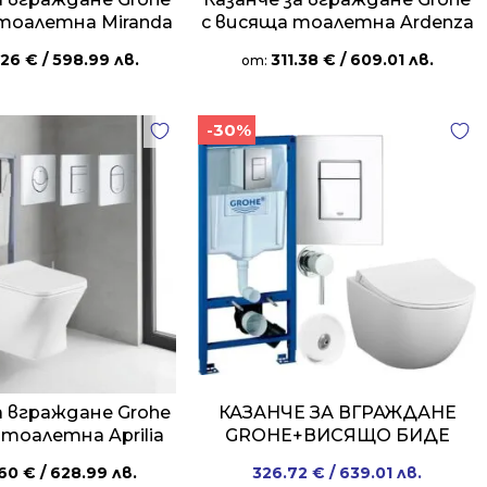
тоалетна Miranda
с висяща тоалетна Ardenza
.26
€
/ 598.99 лв.
311.38
€
/ 609.01 лв.
от:
-30%
а вграждане Grohe
КАЗАНЧЕ ЗА ВГРАЖДАНЕ
 тоалетна Aprilia
GROHE+ВИСЯЩО БИДЕ
Original
Current
.60
€
/ 628.99 лв.
326.72
€
/ 639.01 лв.