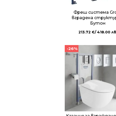
Фреш система Gr
вградена структу
Бутон
213.72
€
/ 418.00 лв
-26%
Казанче за вграждане