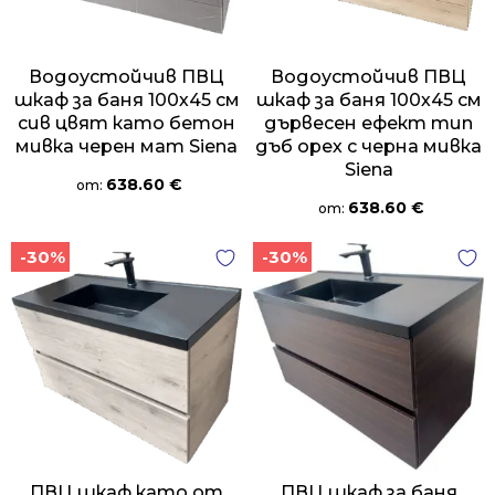
Водоустойчив ПВЦ
Водоустойчив ПВЦ
шкаф за баня 100х45 см
шкаф за баня 100х45 см
сив цвят като бетон
дървесен ефект тип
мивка черен мат Siena
дъб орех с черна мивка
Siena
638.60
€
от:
638.60
€
от:
-30%
-30%
ПВЦ шкаф като от
ПВЦ шкаф за баня