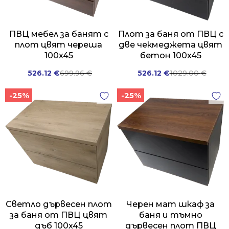
ПВЦ мебел за банят с
Плот за баня от ПВЦ с
плот цвят череша
две чекмеджета цвят
100x45
бетон 100x45
Original
Current
Original
Current
526.12
€
699.96
€
526.12
€
1029.00
€
price
price
price
price
-25%
-25%
was:
is:
was:
is:
699.96 €.
526.12 €.
1029.00 €.
526.12 €.
Светло дървесен плот
Черен мат шкаф за
за баня от ПВЦ цвят
баня и тъмно
дъб 100x45
дървесен плот ПВЦ