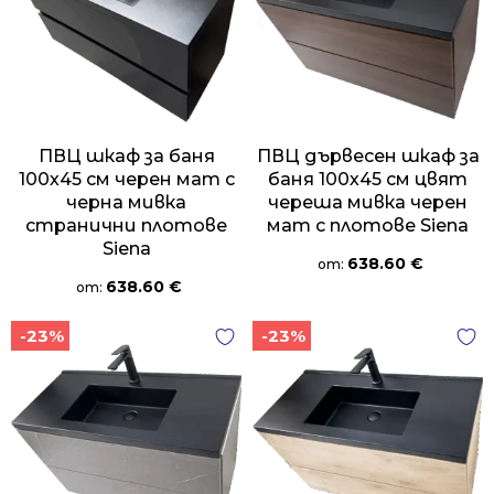
ПВЦ шкаф за баня
ПВЦ дървесен шкаф за
100х45 см черен мат с
баня 100х45 см цвят
черна мивка
череша мивка черен
странични плотове
мат с плотове Siena
Siena
638.60
€
от:
638.60
€
от:
-23%
-23%