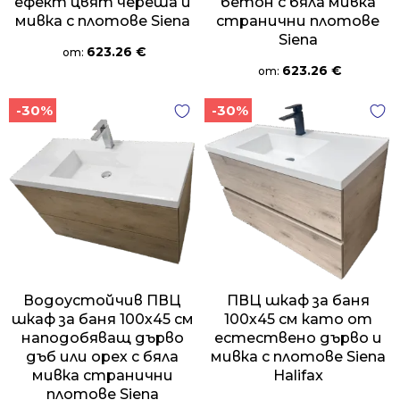
ефект цвят череша и
бетон с бяла мивка
мивка с плотове Siena
странични плотове
Siena
623.26
€
от:
623.26
€
от:
-30%
-30%
Водоустойчив ПВЦ
ПВЦ шкаф за баня
шкаф за баня 100х45 см
100х45 см като от
наподобяващ дърво
естествено дърво и
дъб или орех с бяла
мивка с плотове Siena
мивка странични
Halifax
плотове Siena