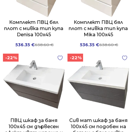
Комплект ПВЦ бял
Комплект ПВЦ бял
плот с мивка тип купа
плот с мивка тип купа
Denisa 100x45
Mika 100x45
Original
Current
Original
Current
536.35
€
638.60
€
536.35
€
638.60
€
price
price
price
price
-22%
-22%
was:
is:
was:
is:
638.60 €.
536.35 €.
638.60 €.
536.35 €.
ПВЦ шкаф за баня
Сив мат шкаф за баня
100х45 см дървесен
100х45 см подобен на