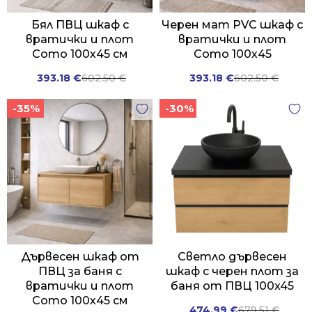
Бял ПВЦ шкаф с
Черен мат PVC шкаф с
вратички и плот
вратички и плот
Como 100х45 см
Como 100х45
Original
Current
Original
Current
393.18
€
602.50
€
393.18
€
602.50
€
price
price
price
price
-35%
-30%
was:
is:
was:
is:
602.50 €.
393.18 €.
602.50 €.
393.18 €.
Дървесен шкаф от
Светло дървесен
ПВЦ за баня с
шкаф с черен плот за
вратички и плот
баня от ПВЦ 100x45
Como 100х45 см
Original
Current
474.99
€
679.51
€