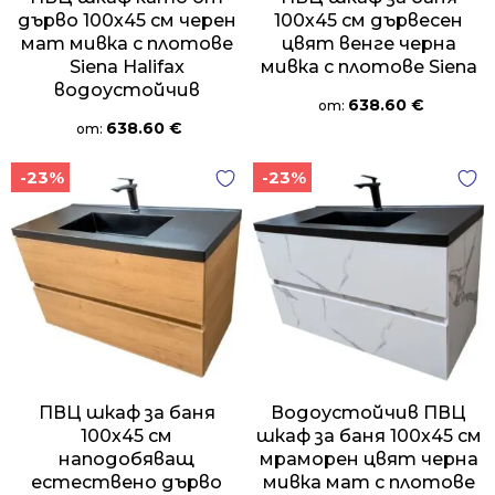
дърво 100х45 см черен
100х45 см дървесен
мат мивка с плотове
цвят венге черна
Siena Halifax
мивка с плотове Siena
водоустойчив
638.60
€
от:
638.60
€
от:
-23%
-23%
ПВЦ шкаф за баня
Водоустойчив ПВЦ
100х45 см
шкаф за баня 100х45 см
наподобяващ
мраморен цвят черна
естествено дърво
мивка мат с плотове