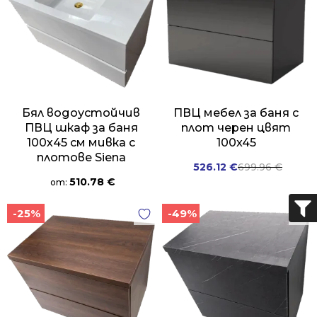
Бял водоустойчив
ПВЦ мебел за баня с
ПВЦ шкаф за баня
плот черен цвят
100х45 см мивка с
100x45
плотове Siena
Original
Current
526.12
€
699.96
€
510.78
€
price
price
от:
was:
is:
-25%
-49%
699.96 €.
526.12 €.