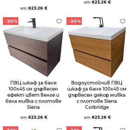
623.26
€
от:
623.26
€
от:
-30%
-30%
ПВЦ шкаф за баня
Водоустойчив ПВЦ
100х45 см дървесен
шкаф за баня 100х45 см
ефект цвят венге и
дървесен декор мивка
бяла мивка с плотове
с плотове Siena
Siena
Corbridge
623.26
€
623.26
€
от:
от: