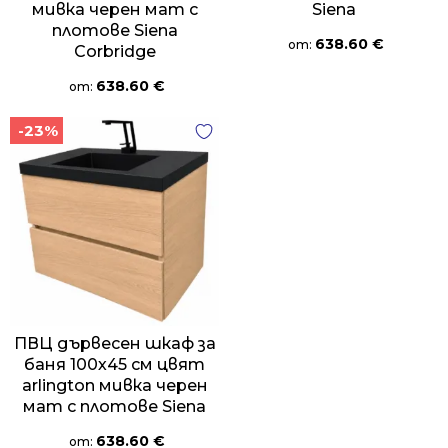
мивка черен мат с
Siena
плотове Siena
638.60
€
от:
Corbridge
638.60
€
от:
-23%
ПВЦ дървесен шкаф за
баня 100х45 см цвят
arlington мивка черен
мат с плотове Siena
638.60
€
от: