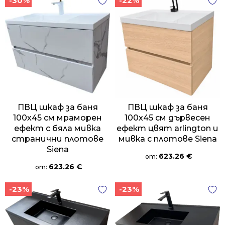
-30%
-22%
ПВЦ шкаф за баня
ПВЦ шкаф за баня
100х45 см мраморен
100х45 см дървесен
ефект с бяла мивка
ефект цвят arlington и
странични плотове
мивка с плотове Siena
Siena
623.26
€
от:
623.26
€
от:
-23%
-23%