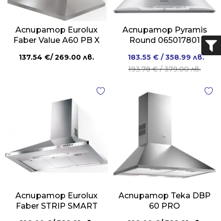
Аспиратор Eurolux
Аспиратор Pyramis
Faber Value A60 PB X
Round 065017801
Original
Current
137.54
€
/ 269.00 лв.
183.55
€
/ 358.99 лв.
price
price
193.78
€
/ 379.00 лв.
was:
is:
193.78 €
183.55 €
/
/
379.00 лв..
358.99 лв..
Аспиратор Eurolux
Аспиратор Teka DBP
Faber STRIP SMART
60 PRO