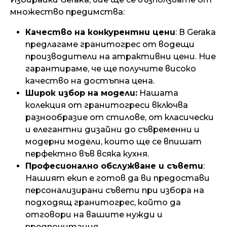
множество предимства:
Качество на конкурентни цени
: В Geraka
предлагаме гранитогрес от водещи
производители на атрактивни цени. Ние
гарантираме, че ще получите високо
качество на достъпна цена.
Широк избор на модели:
Нашата
колекция от гранитогреси включва
разнообразие от стилове, от класически
и елегантни дизайни до съвременни и
модерни модели, които ще се впишат
перфектно във всяка кухня.
Професионално обслужване и съвети
:
Нашият екип е готов да ви предостави
персонализирани съвети при избора на
подходящ гранитогрес, който да
отговори на вашите нужди и
предпочитания.