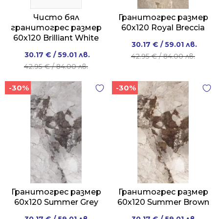
Чисто бял
Гранитогрес размер
гранитогрес размер
60х120 Royal Breccia
60х120 Brilliant White
Original
Current
30.17
€
/ 59.01 лв.
Original
Current
30.17
€
/ 59.01 лв.
price
price
42.95
€
/ 84.00 лв.
price
price
42.95
€
/ 84.00 лв.
was:
is:
was:
is:
42.95 €
30.17 €
-30%
-30%
42.95 €
30.17 €
/
/
/
/
84.00 лв..
59.01 лв..
84.00 лв..
59.01 лв..
Гранитогрес размер
Гранитогрес размер
60х120 Summer Grey
60х120 Summer Brown
Original
Current
Original
Current