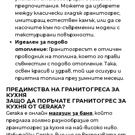
предпочитания. Можете да изберете
между класически гладък
гранитогрес
,
имитиращ естествен камък, или да се
насочите към по-съвременни модели с
текстурирани повърхности.
Идеален за подово
отопление:
Гранитогресът е отличен
проводник на топлина, което го прави
съвместим с подово отопление. Така,
освен красив и здрав, той ще осигури и
приятна топлина през зимните месеци.
ПРЕДИМСТВА НА ГРАНИТОГРЕСА ЗА
КУХНЯ
ЗАЩО ДА ПОРЪЧАТЕ ГРАНИТОГРЕС ЗА
КУХНЯ ОТ GERAKA?
Geraka е онлайн
магазин за баня
, който
предлага голямо разнообразие от
гранитогрес за кухня на най-високо ниво.
Избирайки Geraka, вие ще се възползвате от