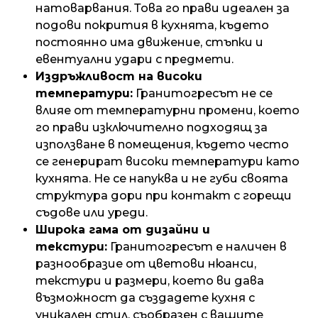
натоварвания. Това го прави идеален за
подови покрития в кухнята, където
постоянно има движение, стъпки и
евентуални удари с предмети.
Издръжливост на високи
температури:
Гранитогресът не се
влияе от температурни промени, което
го прави изключително подходящ за
използване в помещения, където често
се генерират високи температури като
кухнята. Не се напуква и не губи своята
структура дори при контакт с горещи
съдове или уреди.
Широка гама от дизайни и
текстури:
Гранитогресът е наличен в
разнообразие от цветови нюанси,
текстури и размери, което ви дава
възможност да създадете кухня с
уникален стил, съобразен с вашите