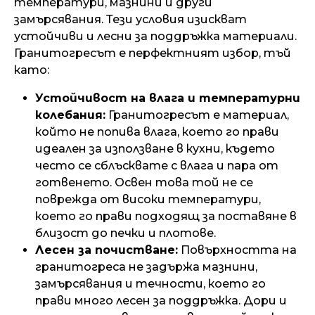
температури, мазнини и други
замърсявания. Тези условия изискват
устойчиви и лесни за поддръжка материали.
Гранитогресът е перфектният избор, тъй
като:
Устойчивост на влага и температурни
колебания:
Гранитогресът е материал,
който не попива влага, което го прави
идеален за използване в кухни, където
често се сблъсквате с влага и пара от
готвенето. Освен това той не се
поврежда от високи температури,
което го прави подходящ за поставяне в
близост до печки и плотове.
Лесен за почистване:
Повърхността на
гранитогреса не задържа мазнини,
замърсявания и течности, което го
прави много лесен за поддръжка. Дори и