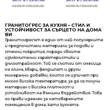
30.17
€
/ 59.01 лв.
30.17
€
/ 59.01 лв.
price
price
price
price
42.95
€
/ 84.00 лв.
42.95
€
/ 84.00 лв.
was:
is:
was:
is:
42.95 €
30.17 €
42.95 €
30.17 €
/
/
/
/
ГРАНИТОГРЕС ЗА КУХНЯ – СТИЛ И
84.00 лв..
59.01 лв..
84.00 лв..
59.01 лв..
УСТОЙЧИВОСТ ЗА СЪРЦЕТО НА ДОМА
ВИ
Гранитогресът е един от най-популярните
и предпочитани материали за подови и
стенни покрития, поради своите
изключителни характеристики и
дълготрайност. Той се състои от смесица
на глина, кварц, фелдшпат и други
минерални добавки, които се изпичат при
много висока температура, за да се получи
материал с висока плътност и
устойчивост на външни въздействия. Това
го прави идеален за натоварените
помещения в дома, като кухнята.