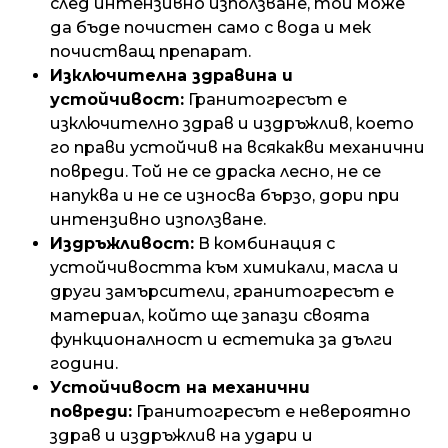
след интензивно използване, той може
да бъде почистен само с вода и мек
почистващ препарат.
Изключителна здравина и
устойчивост:
Гранитогресът е
изключително здрав и издръжлив, което
го прави устойчив на всякакви механични
повреди. Той не се драска лесно, не се
напуква и не се износва бързо, дори при
интензивно използване.
Издръжливост:
В комбинация с
устойчивостта към химикали, масла и
други замърсители, гранитогресът е
материал, който ще запази своята
функционалност и естетика за дълги
години.
Устойчивост на механични
повреди:
Гранитогресът е невероятно
здрав и издръжлив на удари и