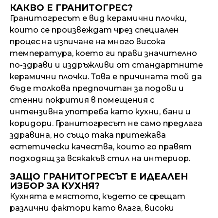
КАКВО Е ГРАНИТОГРЕС?
Гранитогресът е вид керамични плочки,
които се произвеждат чрез специален
процес на изпичане на много висока
температура, което ги прави значително
по-здрави и издръжливи от стандартните
керамични плочки. Това е причината той да
бъде толкова предпочитан за подови и
стенни покрития в помещения с
интензивна употреба като кухни, бани и
коридори. Гранитогресът не само предлага
здравина, но също така притежава
естетически качества, които го правят
подходящ за всякакъв стил на интериор.
ЗАЩО ГРАНИТОГРЕСЪТ Е ИДЕАЛЕН
ИЗБОР ЗА КУХНЯ?
Кухнята е мястото, където се срещат
различни фактори като влага, високи