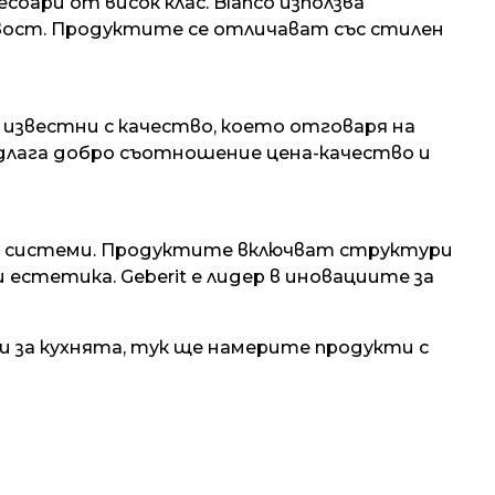
соари от висок клас. Blanco използва
вост. Продуктите се отличават със стилен
а известни с качество, което отговаря на
лага добро съотношение цена-качество и
рни системи. Продуктите включват структури
естетика. Geberit е лидер в иновациите за
 за кухнята, тук ще намерите продукти с