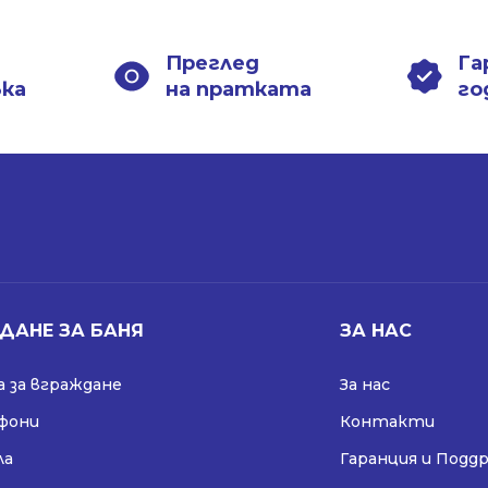
Преглед
Га
вка
на пратката
го
ДАНЕ ЗА БАНЯ
ЗА НАС
 за вграждане
За нас
ифони
Контакти
ла
Гаранция и Подд