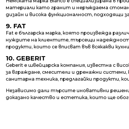
Немската марка Blanco е специализирана в прои
материали като гранит и неръждаема стоман
дизайн и висока функционалност, подходящи за
9. FAT
Fat е българска марка, която произвежда разли
нуждите на клиентите, търсещи надеждност 
продукти, които се вписват във всякакви кухни
10. GEBERIT
Geberit е швейцарска компания, известна с в
за вграждане, смесители и дренажни системи,
санитарна техника, предлагайки продукти, к
Независимо дали търсите иновативни решения
доказано качество и естетика, които ще обо