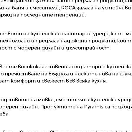
завеждането за баня, като предлага продукти, к
 за баня и смесители, ROCA залага на устойчиви
арящ на последните тенденции.
дството на кухненски и санитарни уреди, като мив
технологии и предлага надеждни продукти, коит
ност с модерен дизайн и дълготрайност.
своите висококачествени аспиратори и кухненск
то пречистване на въздуха и ниските нива на шу
ат комфорт и свежест във всяка кухня.
зводството на мивки, смесители и кухненски уред
ерен дизайн. Продуктите на Pyramis са подходя
еба.