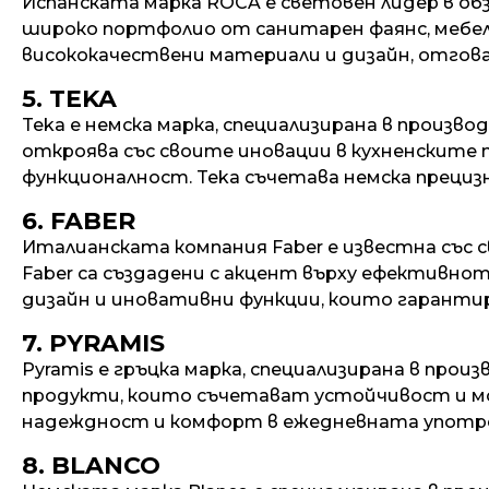
Испанската марка ROCA е световен лидер в об
широко портфолио от санитарен фаянс, мебели
висококачествени материали и дизайн, отгов
5. TEKA
Teka е немска марка, специализирана в произво
откроява със своите иновации в кухненските 
функционалност. Teka съчетава немска прециз
6. FABER
Италианската компания Faber е известна със 
Faber са създадени с акцент върху ефективно
дизайн и иновативни функции, които гарантир
7. PYRAMIS
Pyramis е гръцка марка, специализирана в прои
продукти, които съчетават устойчивост и мод
надеждност и комфорт в ежедневната употр
8. BLANCO