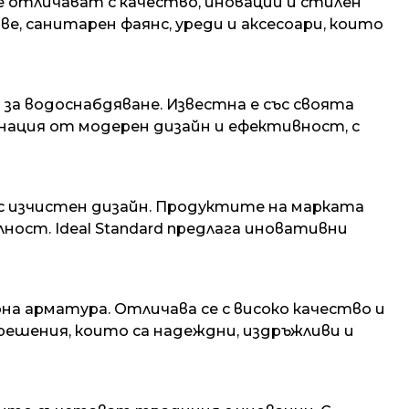
е отличават с качество, иновации и стилен
, санитарен фаянс, уреди и аксесоари, които
а водоснабдяване. Известна е със своята
нация от модерен дизайн и ефективност, с
я с изчистен дизайн. Продуктите на марката
ност. Ideal Standard предлага иновативни
на арматура. Отличава се с високо качество и
решения, които са надеждни, издръжливи и