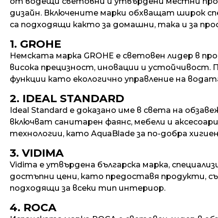
от водещи световни и утвърдени местни произ
дизайн. Включените марки обхващат широк спе
са подходящи както за домашни, така и за про
1. GROHE
Немската марка GROHE е световен лидер в про
висока прецизност, иновации и устойчивост.
функции като екологично управление на водата
2. IDEAL STANDARD
Ideal Standard е доказано име в света на обз
включват санитарен фаянс, мебели и аксесоари
технологии, като AquaBlade за по-добра хигиен
3. VIDIMA
Vidima е утвърдена българска марка, специали
достъпни цени, като предоставя продукти, съ
подходящи за всеки тип интериор.
4. ROCA