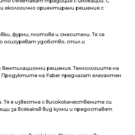
оито съчетават традиция с иновации. С
 и екологично ориентирани решения с
ки, фурни, плотове и смесители. Тя се
о осигуряват удобство, стил и
и вентилационни решения. Технологиите на
м. Продуктите на Faber предлагат елегантен
и. Тя е известна с висококачествените си
щи за всякакъв вид кухни и предоставят