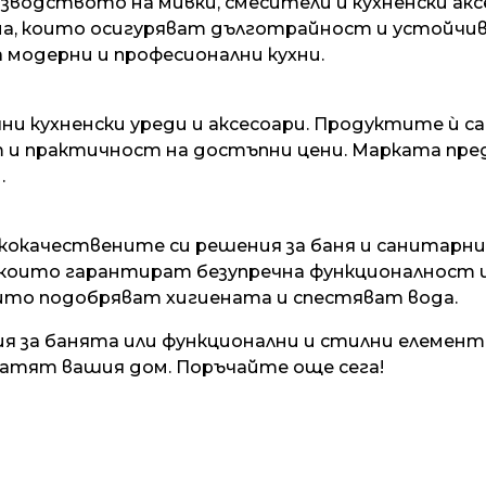
зводството на мивки, смесители и кухненски аксе
а, които осигуряват дълготрайност и устойчи
 модерни и професионални кухни.
чни кухненски уреди и аксесоари. Продуктите ѝ с
и практичност на достъпни цени. Марката пред
.
исококачествените си решения за баня и санита
 които гарантират безупречна функционалност и 
оито подобряват хигиената и спестяват вода.
 за банята или функционални и стилни елементи
гатят вашия дом. Поръчайте още сега!