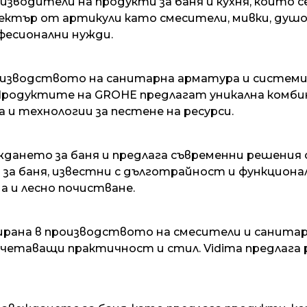
водители на продукти за баня и кухня, които с
ктър от артикули като смесители, мивки, душове
фесионални нужди.
изводството на санитарна арматура и системи з
 Продуктите на GROHE предлагат уникална комби
 и технологии за пестене на ресурси.
авеждането за баня и предлага съвременни решени
 за баня, известни с дълготрайност и функционал
а и лесно почистване.
зирана в производството на смесители и санитар
четаващи практичност и стил. Vidima предлага 