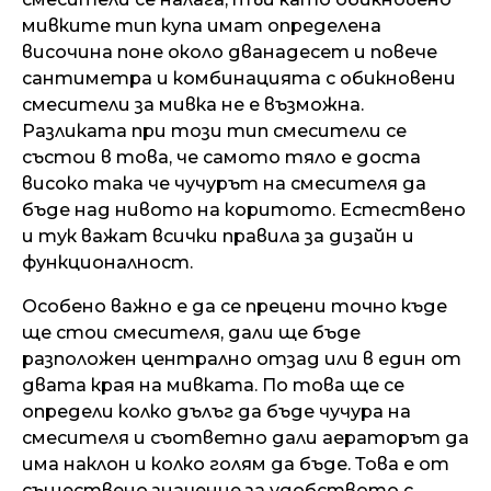
мивките тип купа имат определена
височина поне около дванадесет и повече
сантиметра и комбинацията с обикновени
смесители за мивка не е възможна.
Разликата при този тип смесители се
състои в това, че самото тяло е доста
високо така че чучурът на смесителя да
бъде над нивото на коритото. Естествено
и тук важат всички правила за дизайн и
функционалност.
Особено важно е да се прецени точно къде
ще стои смесителя, дали ще бъде
разположен централно отзад или в един от
двата края на мивката. По това ще се
определи колко дълъг да бъде чучура на
смесителя и съответно дали аераторът да
има наклон и колко голям да бъде. Това е от
съществено значение за удобството с