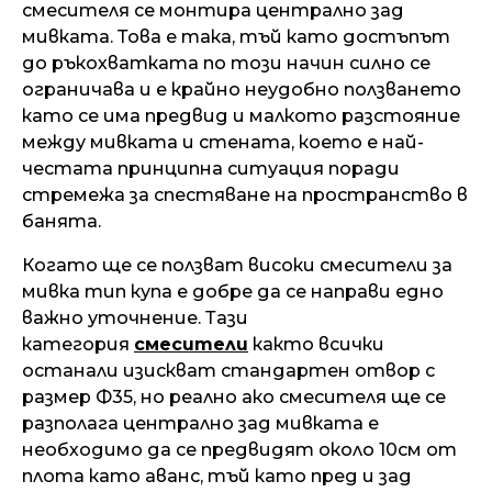
смесителя се монтира централно зад
мивката. Това е така, тъй като достъпът
до ръкохватката по този начин силно се
ограничава и е крайно неудобно ползването
като се има предвид и малкото разстояние
между мивката и стената, което е най-
честата принципна ситуация поради
стремежа за спестяване на пространство в
банята.
Когато ще се ползват високи смесители за
мивка тип купа е добре да се направи едно
важно уточнение. Тази
категория
смесители
както всички
останали изискват стандартен отвор с
размер Ф35, но реално ако смесителя ще се
разполага централно зад мивката е
необходимо да се предвидят около 10см от
плота като аванс, тъй като пред и зад