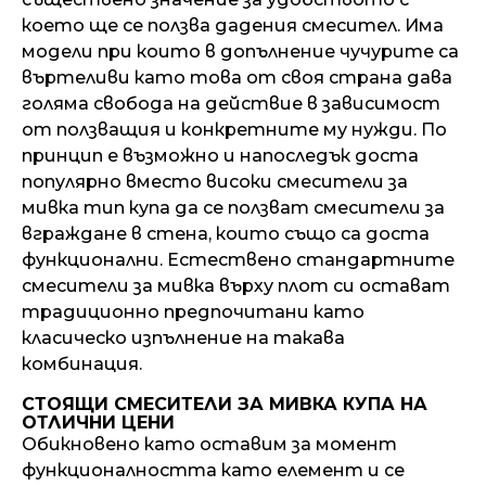
което ще се ползва дадения смесител. Има
модели при които в допълнение чучурите са
въртеливи като това от своя страна дава
голяма свобода на действие в зависимост
от ползващия и конкретните му нужди. По
принцип е възможно и напоследък доста
популярно вместо високи смесители за
мивка тип купа да се ползват смесители за
вграждане в стена, които също са доста
функционални. Естествено стандартните
смесители за мивка върху плот си остават
традиционно предпочитани като
класическо изпълнение на такава
комбинация.
СТОЯЩИ СМЕСИТЕЛИ ЗА МИВКА КУПА НА
ОТЛИЧНИ ЦЕНИ
Обикновено като оставим за момент
функционалността като елемент и се