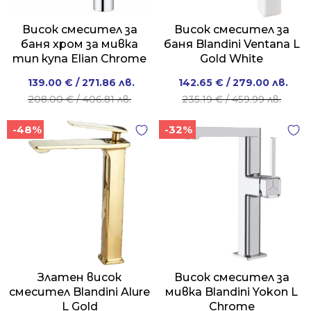
Висок смесител за
Висок смесител за
баня хром за мивка
баня Blandini Ventana L
тип купа Elian Chrome
Gold White
Original
Current
Original
Current
139.00
€
/ 271.86 лв.
142.65
€
/ 279.00 лв.
price
price
price
price
208.00
€
/ 406.81 лв.
235.19
€
/ 459.99 лв.
was:
is:
was:
is:
-48%
-32%
208.00 €
139.00 €
235.19 €
142.65 €
/
/
/
/
406.81 лв..
271.86 лв..
459.99 лв..
279.00 лв..
Златен висок
Висок смесител за
смесител Blandini Alure
мивка Blandini Yokon L
L Gold
Chrome