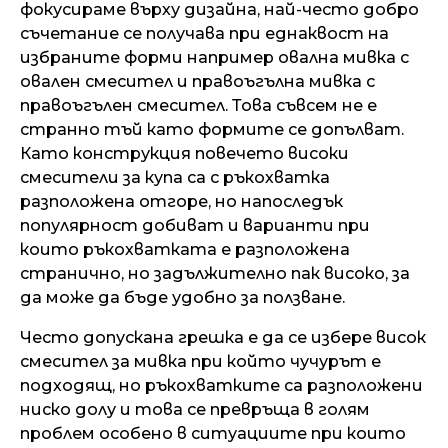
фокусираме върху дизайна, най-често добро
съчетание се получава при еднаквост на
избраните форми например овална мивка с
овален смесител и правоъгълна мивка с
правоъгълен смесител. Това съвсем не е
странно тъй като формите се допълват.
Като конструкция повечето високи
смесители за купа са с ръкохватка
разположена отгоре, но напоследък
популярност добиват и варианти при
които ръкохватката е разположена
странично, но задължително пак високо, за
да може да бъде удобно за ползване.
Често допускана грешка е да се избере висок
смесител за мивка при който чучурът е
подходящ, но ръкохватките са разположени
ниско долу и това се превръща в голям
проблем особено в ситуациите при които