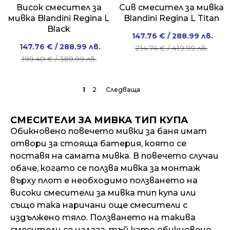
Висок смесител за
Сив смесител за мивка
мивка Blandini Regina L
Blandini Regina L Titan
Black
Original
Current
147.76
€
/ 288.99 лв.
Original
Current
147.76
€
/ 288.99 лв.
price
price
214.74
€
/ 419.99 лв.
price
price
199.40
€
/ 389.99 лв.
was:
is:
was:
is:
214.74 €
147.76 €
199.40 €
147.76 €
/
/
1
2
→
/
/
419.99 лв..
288.99 лв..
389.99 лв..
288.99 лв..
СМЕСИТЕЛИ ЗА МИВКА ТИП КУПА
Обикновено повечето мивки за баня имат
отвори за стояща батерия, която се
поставя на самата мивка. В повечето случаи
обаче, когато се ползва мивка за монтаж
върху плот е необходимо ползването на
високи смесители за мивка тип купа или
също така наричани още смесители с
издължено тяло. Ползването на такива
смесители се налага, тъй като обикновено