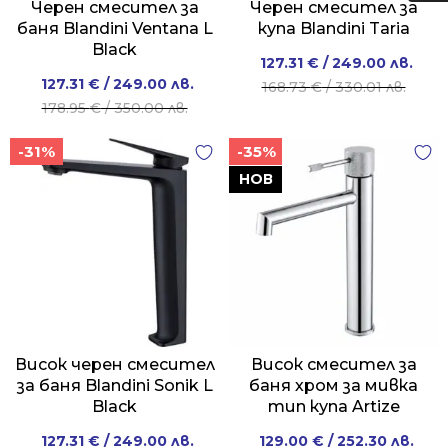
Черен смесител за
Черен смесител за
баня Blandini Ventana L
купа Blandini Taria
Black
Original
Current
127.31
€
/ 249.00 лв.
Original
Current
127.31
€
/ 249.00 лв.
price
price
168.73
€
/ 330.01 лв.
price
price
178.95
€
/ 350.00 лв.
was:
is:
was:
is:
168.73 €
127.31 €
-31%
-35%
178.95 €
127.31 €
/
/
/
/
НОВ
330.01 лв..
249.00 лв..
350.00 лв..
249.00 лв..
Висок черен смесител
Висок смесител за
за баня Blandini Sonik L
баня хром за мивка
Black
тип купа Artize
Original
Current
Original
Current
127.31
€
/ 249.00 лв.
129.00
€
/ 252.30 лв.