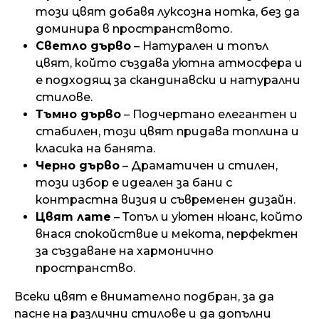
този цвят добавя луксозна нотка, без да
доминира в пространството.
Светло дърво
– Натурален и топъл
цвят, който създава уютна атмосфера и
е подходящ за скандинавски и натурални
стилове.
Тъмно дърво
– Подчертано елегантен и
стабилен, този цвят придава топлина и
класика на банята.
Черно дърво
– Драматичен и стилен,
този избор е идеален за бани с
контрастна визия и съвременен дизайн.
Цвят лате
– Топъл и уютен нюанс, който
внася спокойствие и мекота, перфектен
за създаване на хармонично
пространство.
Всеки цвят е внимателно подбран, за да
пасне на различни стилове и да допълни