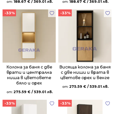
188.67
€
/ 369.01 лв.
188.67
€
/ 369.01 лв.
от:
от:
-33%
-33%
Колона за баня с две
Висяща колона за баня
врати и централна
с две ниши и врата в
ниша в цветовете
цветове орех и венге
бяло и орех
275.59
€
/ 539.01 лв.
от:
275.59
€
/ 539.01 лв.
от:
-33%
-33%