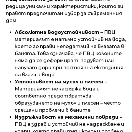
редица уникални характеристики, които ги
правят предпочитан избор за съвременния
дом:
Абсолютна водоустойчивост
– ПВЦ
материалът е напълно устойчив на вода,
което го прави неподатлив на влагата в
банята. Това означава, че ПВЦ колоните
няма да се деформират, подуват или
напукат дори при постоянна експозиция
на влага и вода.
Устойчивост на мухъл и плесен
–
Материалът не задържа вода и
съответно предотвратява
образуването на мухъл и плесен – често
срещани проблеми в баните.
Издръжливост на механични повреди
–
ПВЦ е здрав и устойчив на надраскване и
удари, което прави тези колони особено