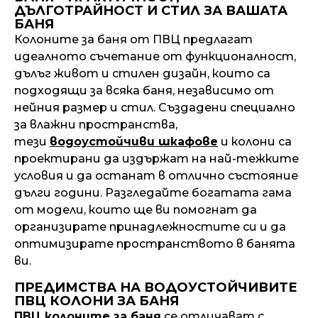
1562.71 лв..
1230.20 лв..
ДЪЛГОТРАЙНОСТ И СТИЛ ЗА ВАШАТА
БАНЯ
Колоните за баня от ПВЦ предлагат
идеалното съчетание от функционалност,
дълъг живот и стилен дизайн, които са
подходящи за всяка баня, независимо от
нейния размер и стил. Създадени специално
за влажни пространства,
тези
водоустойчиви шкафове
и колони са
проектирани да издържат на най-тежките
условия и да останат в отлично състояние
дълги години. Разгледайте богатата гама
от модели, които ще ви помогнат да
организирате принадлежностите си и да
оптимизирате пространството в банята
ви.
ПРЕДИМСТВА НА ВОДОУСТОЙЧИВИТЕ
ПВЦ КОЛОНИ ЗА БАНЯ
ПВЦ колоните за баня
се отличават с