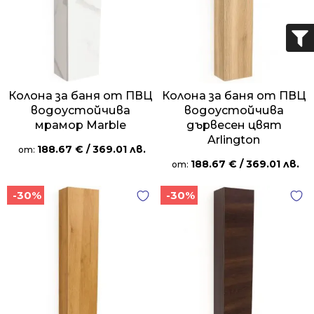
Колона за баня от ПВЦ
Колона за баня от ПВЦ
водоустойчива
водоустойчива
мрамор Marble
дървесен цвят
Arlington
188.67
€
/ 369.01 лв.
от:
188.67
€
/ 369.01 лв.
от:
-30%
-30%