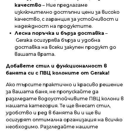
качество
– Ние предлагаме
изключително достъпни цени за високо
качество, с гаранция за устойчивост и
надеждност на продуктите.
Лесна поръчка и бърза доставка
–
Geraka
осигурява бърза и удобна
доставка на всеки закупен продукт до
вашата врата.
Добавете стил и функционалност в
банята си с ПВЦ колоните от Geraka!
Ако търсите практично и красиво решение
за вашата баня, не пропускайте да
разгледате водоустойчивите ПВЦ колони в
нашата категория. Те ще внесат стил,
удобство и ред в банята ви и ще ви
осигурят оптимална организация на всичко
необходимо. Разгледайте нашите