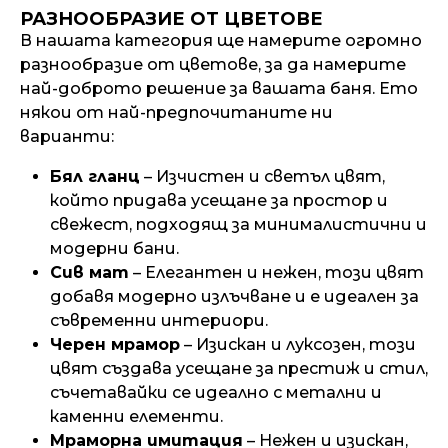
РАЗНООБРАЗИЕ ОТ ЦВЕТОВЕ
В нашата категория ще намерите огромно
разнообразие от цветове, за да намерите
най-доброто решение за вашата баня. Ето
някои от най-предпочитаните ни
варианти:
Бял гланц
– Изчистен и светъл цвят,
който придава усещане за простор и
свежест, подходящ за минималистични и
модерни бани.
Сив мат
– Елегантен и нежен, този цвят
добавя модерно излъчване и е идеален за
съвременни интериори.
Черен мрамор
– Изискан и луксозен, този
цвят създава усещане за престиж и стил,
съчетавайки се идеално с метални и
каменни елементи.
Мраморна имитация
– Нежен и изискан,