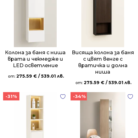
Колона за баня с ниша
Висяща колона за баня
врата и чекмедже и
с цвят венге с
LED осветление
вратичка и долна
ниша
275.59
€
/ 539.01 лв.
от:
275.59
€
/ 539.01 лв.
от:
-31%
-34%