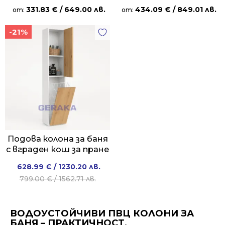
331.83
€
/ 649.00 лв.
434.09
€
/ 849.01 лв.
от:
от:
-21%
Подова колона за баня
с вграден кош за пране
Original
Current
628.99
€
/ 1230.20 лв.
price
price
799.00
€
/ 1562.71 лв.
was:
is:
799.00 €
628.99 €
ВОДОУСТОЙЧИВИ ПВЦ КОЛОНИ ЗА
/
/
БАНЯ – ПРАКТИЧНОСТ,