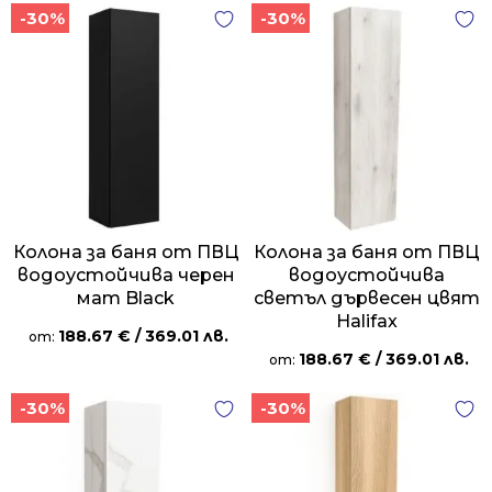
-30%
-30%
Колона за баня от ПВЦ
Колона за баня от ПВЦ
водоустойчива черен
водоустойчива
мат Black
светъл дървесен цвят
Halifax
188.67
€
/ 369.01 лв.
от:
188.67
€
/ 369.01 лв.
от:
-30%
-30%