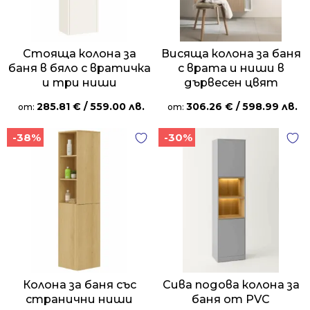
Стояща колона за
Висяща колона за баня
баня в бяло с вратичка
с врата и ниши в
и три ниши
дървесен цвят
285.81
€
/ 559.00 лв.
306.26
€
/ 598.99 лв.
от:
от:
-38%
-30%
Колона за баня със
Сива подова колона за
странични ниши
баня от PVC