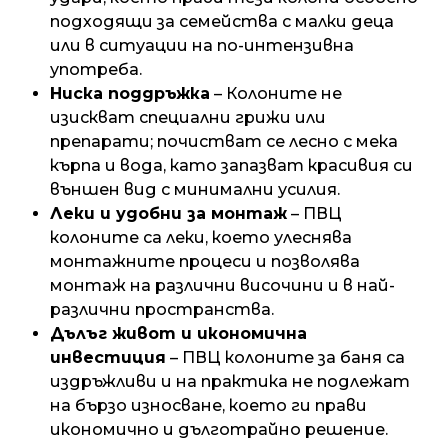
подходящи за семейства с малки деца
или в ситуации на по-интензивна
употреба.
Ниска поддръжка
– Колоните не
изискват специални грижи или
препарати; почистват се лесно с мека
кърпа и вода, като запазват красивия си
външен вид с минимални усилия.
Леки и удобни за монтаж
– ПВЦ
колоните са леки, което улеснява
монтажните процеси и позволява
монтаж на различни височини и в най-
различни пространства.
Дълъг живот и икономична
инвестиция
– ПВЦ колоните за баня са
издръжливи и на практика не подлежат
на бързо износване, което ги прави
икономично и дълготрайно решение.