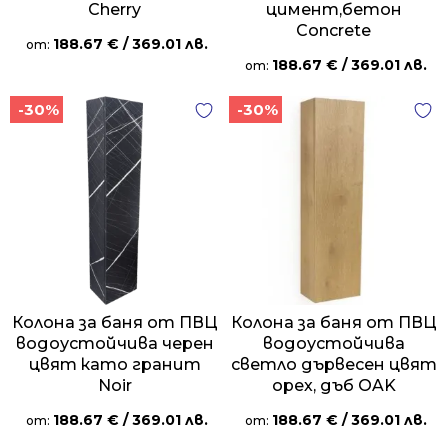
Cherry
цимент,бетон
Concrete
188.67
€
/ 369.01 лв.
от:
188.67
€
/ 369.01 лв.
от:
-30%
-30%
Колона за баня от ПВЦ
Колона за баня от ПВЦ
водоустойчива черен
водоустойчива
цвят като гранит
светло дървесен цвят
Noir
орех, дъб OAK
188.67
€
/ 369.01 лв.
188.67
€
/ 369.01 лв.
от:
от: