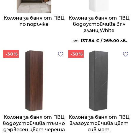
Колона за баня от ПВЦ
Колона за баня от ПВЦ
по поръчка
водоустойчива бял
гланц White
137.54
€
/ 269.00 лв.
от:
-30%
-30%
Колона за баня от ПВЦ
Колона за баня от ПВЦ
водоустойчива тъмно
влагоустойчива цвят
дървесен цвят череша
сив мат,