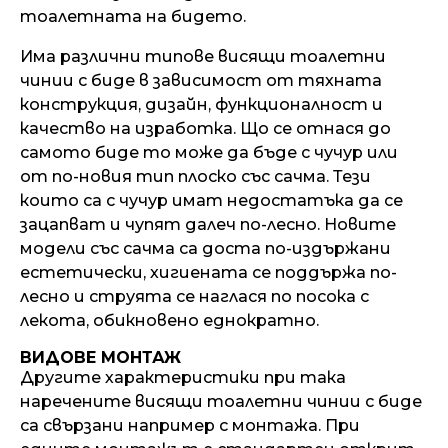
тоалетната на бидето.
Има различни типове висящи тоалетни
чинии с биде в зависимост от тяхната
конструкция, дизайн, функционалност и
качество на изработка. Що се отнася до
самото биде то може да бъде с чучур или
от по-новия тип плоско със сачма. Тези
които са с чучур имат недостатъка да се
зацапват и чупят далеч по-лесно. Новите
модели със сачма са доста по-издържани
естетически, хигиената се поддържа по-
лесно и струята се наглася по посока с
лекота, обикновено еднократно.
ВИДОВЕ МОНТАЖ
Другите характеристики при така
наречените висящи тоалетни чинии с биде
са свързани например с монтажа. При