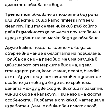
цялостно обливане с вода.
Трети тип
обливане е тоалетна без ринг
или известни също като rimless rimfree и
clean rim. При тях няма никакъв ръб който
дава възможност за по-лесно почистване и
изразходване на по-малко вода за обливане.
Друго важно нещо на което може да се
обърне внимание е белотата на порцелана.
Трябва да се има предвид, че има разлика в
зависимост от марките видима, идеал
стандарт, рока, коло, фаянс, deante, blandini
и.т.н. Друго нещо от съществено значение
особено за това да бъде ясно сравнима
цената между две сходни висящи тоалетни
чинии с биде е капакът. При него има доста
особености. Първата е от какъв материал е
изработен. Дали е обикновен пластмасов,