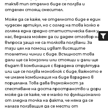
такъв тип отделно биде се ползва и
отделен стоящ смесител.
Може да се каже, че отделното биде е един
чудесен артикул, но с оглед на това колко е
голяма една средно статистическа баня у
нас, веднага можем да си дадем отговор на
въпроса защо не са толкова ползвани. За
тази цел на помощ идват висящите
тоалетни чинии с биде. Всъщност това
дали ще са конзолни или стоящи и дали ще
бъдат в комбинация с вградена структура
или ще се ползва моноблок с биде, важното е
че имаме комбинация на биде вградено в
порцелана. Това дава възможност за
спестяване на доста пространство и дори
може да се каже, че е малко по функционално
от гледна точка на факта, че няма да се
налага ползващия да се мести от