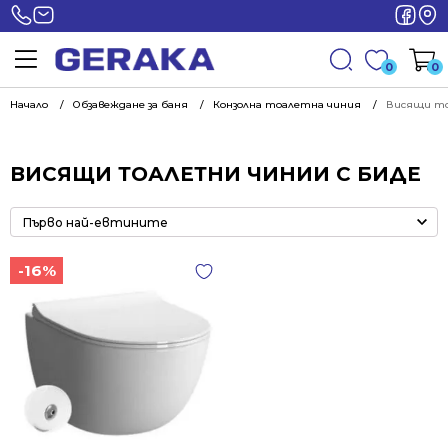
0
0
Начало
Обзавеждане за баня
Конзолна тоалетна чиния
Висящи то
ВИСЯЩИ ТОАЛЕТНИ ЧИНИИ С БИДЕ
-16%