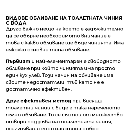
ВИДОВЕ ОБЛИВАНЕ НА ТОАЛЕТНАТА ЧИНИЯ
С ВОДА
Друго важно нещо на което е задължително
да се обърне необходимото внимание е
това с какво обливане ще бъде чинията. Има
няколко основни типа обливане.
Първият
и най-елементарен е свободното
обливане при който чинията има просто
един кух улей. Този начин на обливане има
своите недостатъци, тъй като не е
достатъчно ефективен.
Друг ефективен метод
при висящи
тоалетни чинии с биде е така нареченото
пълно обливане. То се състои от множество
отвори под ръба на тоалетната чиния,
осигуряващи едно наистина добро