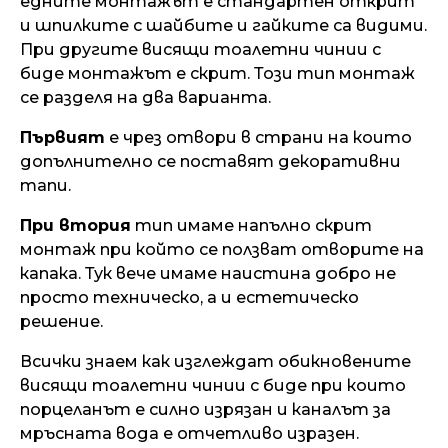
едните монтажът е стандартен открит
и шпилките с шайбите и гайките са видими.
При другите висящи тоалетни чинии с
биде монтажът е скрит. Този тип монтаж
се разделя на два варианта.
Първият
е чрез отвори в страни на които
допълнително се поставят декоративни
тапи.
При втория
тип имаме напълно скрит
монтаж при който се ползват отворите на
капака. Тук вече имаме наистина добро не
просто техническо, а и естетическо
решение.
Всички знаем как изглеждат обикновените
висящи тоалетни чинии с биде при които
порцеланът е силно изрязан и каналът за
мръсната вода е отчетливо изразен.