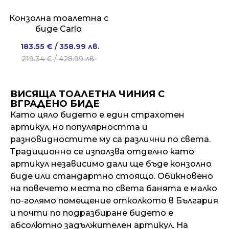
Конзолна тоалетна с
биде Carlo
Original
Current
183.55
€
/ 358.99 лв.
price
price
219.34
€
/ 428.99 лв.
was:
is:
219.34 €
183.55 €
ВИСЯЩА ТОАЛЕТНА ЧИНИЯ С
/
/
ВГРАДЕНО БИДЕ
428.99 лв..
358.99 лв..
Като цяло бидето е един страхотен
артикул, но популярността и
разновидностите му са различни по света.
Традиционно се използва отделно като
артикул независимо дали ще бъде конзолно
биде или стандартно стоящо. Обикновено
на повечето места по света банята е малко
по-голямо помещение отколкото в България
и почти по подразбиране бидето е
абсолютно задължителен артикул. На