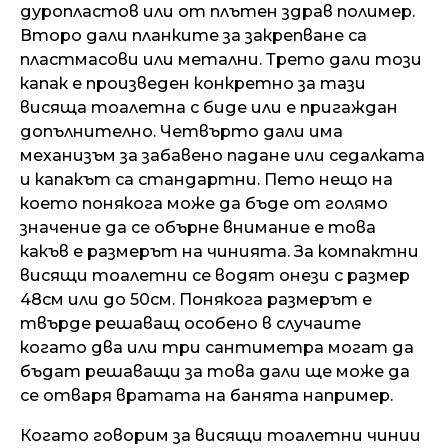
дуропластов или от плътен здрав полимер.
Второ дали планките за закрепване са
пластмасови или метални. Трето дали този
капак е произведен конкретно за тази
висяща тоалетна с биде или е пригаждан
допълнително. Четвърто дали има
механизъм за забавено падане или седалката
и капакът са стандартни. Пето нещо на
което понякога може да бъде от голямо
значение да се обърне внимание е това
какъв е размерът на чинията. За компактни
висящи тоалетни се водят онези с размер
48см или до 50см. Понякога размерът е
твърде решаващ особено в случаите
когато два или три сантиметра могат да
бъдат решаващи за това дали ще може да
се отваря вратата на банята например.
Когато говорим за висящи тоалетни чинии