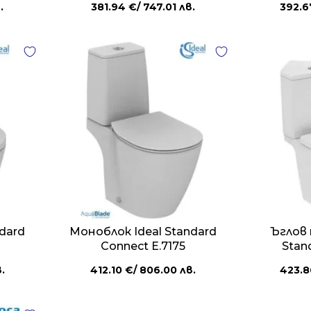
.
381.94
€
/ 747.01 лв.
392.
dard
Моноблок Ideal Standard
Ъглов 
Connect E.7175
Stan
.
412.10
€
/ 806.00 лв.
423.