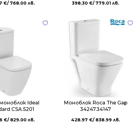
67
€
/ 768.00 лв.
398.30
€
/ 779.01 лв.
моноблок Ideal
Моноблок Roca The Gap
dard CSA.5201
34247.34147
86
€
/ 829.00 лв.
428.97
€
/ 838.99 лв.