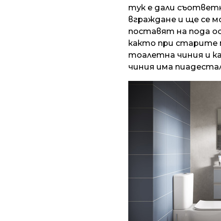
тук е дали съответн
вграждане и ще се 
поставят на пода ос
както при старите 
тоалетна чиния и к
чиния има пиадестал