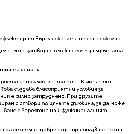
флектират върху исканата цена са няколко.
еланът е затворен или каналът за мръсната
етната чинния.
росто един улей, който дори в много от
 Това създава благоприятни условия за
ния е силно затруднено. При другите
иран с отвори по цялата дължина, за да може
бливане е вероятно най-функционалният и
 да се отмие добре дори при ползването на