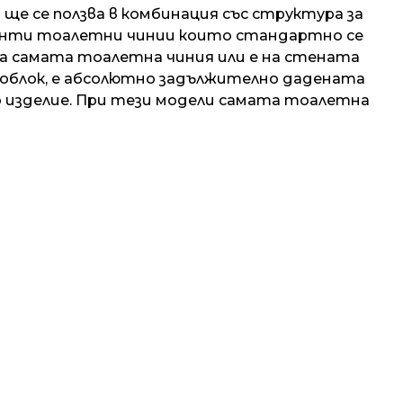
ще се ползва в комбинация със структура за
ианти тоалетни чинии които стандартно се
на самата тоалетна чиния или е на стената
ноблок, е абсолютно задължително дадената
 изделие. При тези модели самата тоалетна