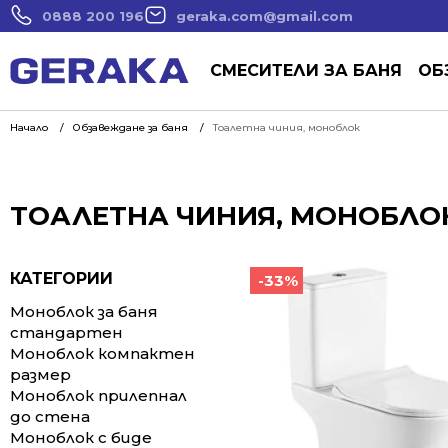
0888 200 196
geraka.com@gmail.com
СМЕСИТЕЛИ ЗА БАНЯ
ОБ
Начало
Обзавеждане за баня
Тоалетна чиния, моноблок
ТОАЛЕТНА ЧИНИЯ, МОНОБЛО
КАТЕГОРИИ
-33%
Моноблок за баня
стандартен
Моноблок компактен
размер
Моноблок прилепнал
до стена
Моноблок с биде