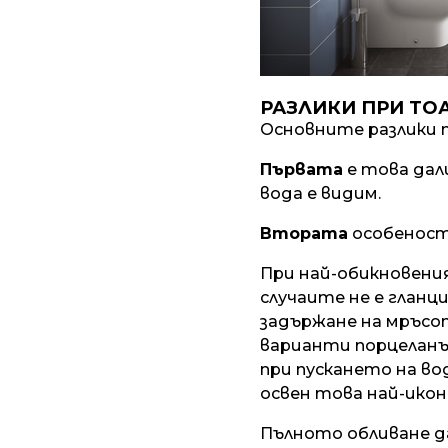
РАЗЛИКИ ПРИ ТО
Основните разлики 
Първата
е това дал
вода е видим.
Втората
особеност 
При най-обикновени
случаите не е гланц
задържане на мръсо
варианти порцеланът
при пускането на во
освен това най-икон
Пълното обливане д