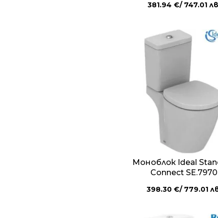
381.94
€
/ 747.01 лв
Моноблок Ideal Stan
Connect SE.7970
398.30
€
/ 779.01 лв