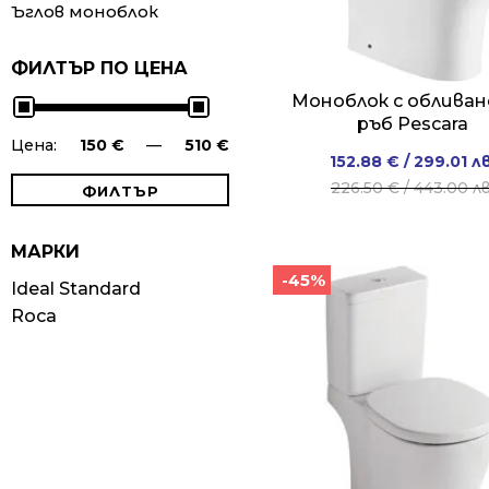
Ъглов моноблок
ФИЛТЪР ПО ЦЕНА
Моноблок с обливан
ръб Pescara
Цена:
150 €
—
510 €
Original
Current
152.88
€
/ 299.01 лв
price
price
226.50
€
/ 443.00 лв
ФИЛТЪР
was:
is:
Минимална
Максимална
226.50 
152.88 €
МАРКИ
цена
цена
/
/
-45%
Ideal Standard
443.00 л
299.01 л
Roca