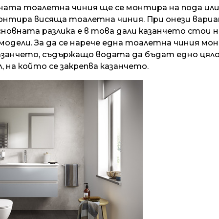
ата тоалетна чиния ще се монтира на пода или 
монтира висяща тоалетна чиния. При онези вар
новната разлика е в това дали казанчето стои 
модели. За да се нарече една тоалетна чиния мо
азанчето, съдържащо водата да бъдат едно цяло
, на който се закрепва казанчето.