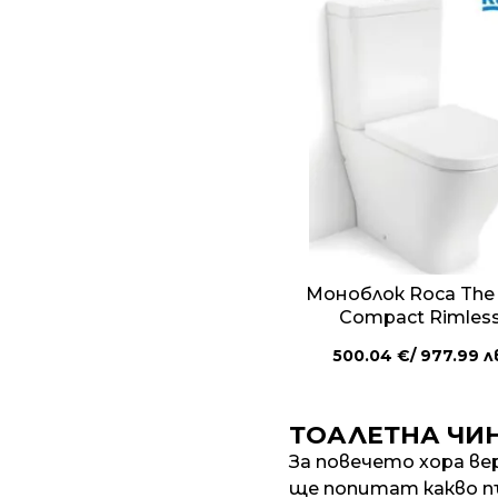
Моноблок Roca The
Compact Rimles
500.04
€
/ 977.99 л
ТОАЛЕТНА ЧИ
За повечето хора ве
ще попитат какво п