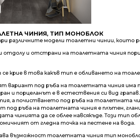
АЛЕТНА ЧИНИЯ, ТИП МОНОБЛОК
при различните модели тоалетни чинии, които ре
и отдолу и отстрани на тоалетната чиния порц
се крие в това какъв тип е обливането на тоал
ят вариант под ръба на тоалетната чиния има п
иран и порцеланът е в естествения си вид грапав.
тия, а почистването под ръба на тоалетната чи
 под ръба на тоалетната чиния е плътен, гланц
дата чинията да се облее навсякъде. Този тип о
омичният от гледна точка на пестене на вода.
ава възможност тоалетната чиния тип моноблок