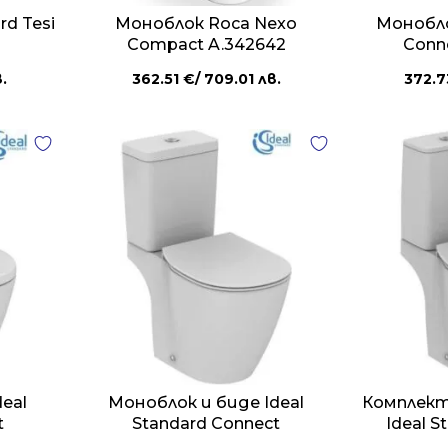
rd Tesi
Моноблок Roca Nexo
Монобло
Compact A.342642
Conn
.
362.51
€
/ 709.01 лв.
372.
eal
Моноблок и биде Ideal
Комплект
t
Standard Connect
Ideal S