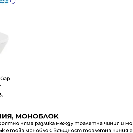
 Gap
s
в.
НИЯ, МОНОБЛОК
роятно няма разлика между тоалетна чиния и мон
ък е това моноблок. Всъщност тоалетна чиния 