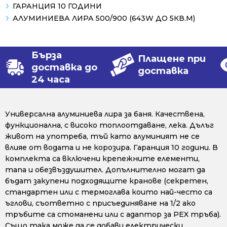
ГАРАНЦИЯ 10 ГОДИНИ
АЛУМИНИЕВА ЛИРА 500/900 (643W ДО 5КВ.М)
Бърза
Плащене при
доставка до
доставка
24 часа
Универсална алуминиева лира за баня. Качествена,
функционална, с високо топлоотдаване, лека. Дълъг
живот на употреба, тъй като алуминият не се
влияе от водата и не корозира. Гаранция 10 години. В
комплекта са включени крепежните елементи,
тапа и обезвъздушител. Допълнително могат да
бъдат закупени подходящите кранове (секретен,
стандартен или с термоглава които най-често са
ъглови, съответно с присъединяване на 1/2 ако
тръбите са стоманени или с адаптор за PEX тръба).
Също така може да се добави електрически