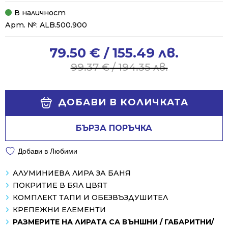
В наличност
Арт. №:
ALB.500.900
79.50
€
/ 155.49 лв.
Original
Current
price
price
99.37
€
/ 194.35 лв.
was:
is:
99.37 €
79.50 €
Alternative:
/
/
ДОБАВИ В КОЛИЧКАТА
194.35 лв..
155.49 лв..
БЪРЗА ПОРЪЧКА
Добави в Любими
АЛУМИНИЕВА ЛИРА ЗА БАНЯ
ПОКРИТИЕ В БЯЛ ЦВЯТ
КОМПЛЕКТ ТАПИ И ОБЕЗВЪЗДУШИТЕЛ
КРЕПЕЖНИ ЕЛЕМЕНТИ
РАЗМЕРИТЕ НА ЛИРАТА СА ВЪНШНИ / ГАБАРИТНИ/