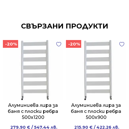
СВЪРЗАНИ ПРОДУКТИ
-20%
-20%
Алуминиева лира за
Алуминиева лира за
баня с плоски ребра
баня с плоски ребра
500х1200
500х900
Original
Current
Original
Current
279.90
€
/ 547.44 лв.
215.90
€
/ 422.26 лв.