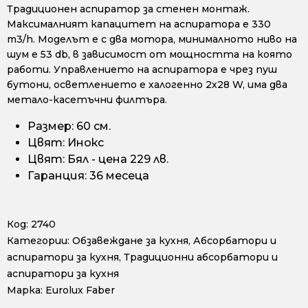
Традиционен аспиратор за стенен монтаж.
Максималният капацитет на аспиратора е 330
m3/h. Моделът е с два мотора, минималното ниво на
шум е 53 db, в зависимост от мощността на която
работи. Управлението на аспиратора е чрез пуш
бутони, осветлението е халогенно 2х28 W, има два
метало-касетъчни филтъра.
Размер: 60 см.
Цвят: Инокс
Цвят: Бял - цена 229 лв.
Гаранция: 36 месеца
Код:
2740
Категории:
Обзавеждане за кухня
,
Абсорбатори и
аспиратори за кухня
,
Традиционни абсорбатори и
аспиратори за кухня
Марка:
Eurolux Faber