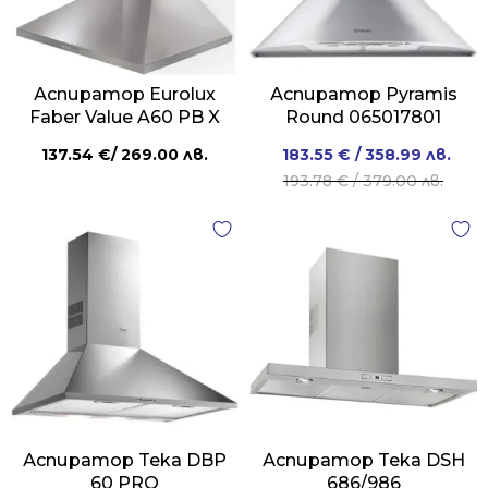
Аспиратор Eurolux
Аспиратор Pyramis
Faber Value A60 PB X
Round 065017801
Original
Current
137.54
€
/ 269.00 лв.
183.55
€
/ 358.99 лв.
price
price
193.78
€
/ 379.00 лв.
was:
is:
193.78 €
183.55 €
/
/
379.00 лв..
358.99 лв..
Аспиратор Teka DBP
Аспиратор Teka DSH
60 PRO
686/986