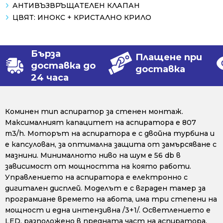
АНТИВЪЗВРЪЩАТЕЛЕН КЛАПАН
ЦВЯТ: ИНОКС + КРИСТАЛНО КРИЛО
Бърза
Плащене при
доставка до
доставка
24 часа
Коминен тип аспиратор за стенен монтаж.
Максималният капацитет на аспиратора е 807
m3/h. Моторът на аспиратора е с двойна турбина и
е капсулован, за оптимална защита от замърсяване с
мазнини. Минималното ниво на шум е 56 db в
зависимост от мощността на която работи.
Управлението на аспиратора е електронно с
дигитален дисплей. Моделът е с вграден тамер за
програмиане времето на абота, има три степени на
мощност и една интензивна /3+1/. Осветлението е
LED, разположено в предната част на аспиратора.