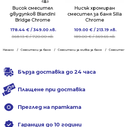
Висок смесител
Нисък хромиран
двудупков Blandini
смесител за баня Silia
Bridge Chrome
Chrome
Original
Current
Original
Current
178.44
€
/ 349.00 лв.
109.00
€
/ 213.19 лв.
price
price
price
price
368.13
€
/ 720.00 лв.
189.00
€
/ 369.65 лв.
was:
is:
was:
is:
368.13 €
178.44 €
189.00 €
109.00 €
Начало
Смесители за баня
Смесители за мивка за баня
Смесители 
/
/
/
/
720.00 лв..
349.00 лв..
369.65 лв..
213.19 лв..
Бърза доставка до 24 часа
Плащене при доставка
Преглед на пратката
Гаранция до 10 години