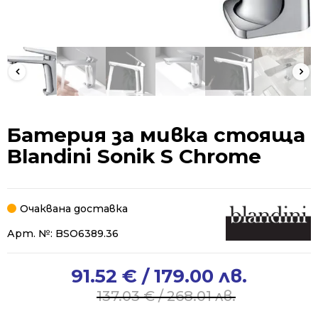
Батерия за мивка стояща
Blandini Sonik S Chrome
Очаквана доставка
Арт. №:
BSO6389.36
91.52
€
/ 179.00 лв.
Original
Current
price
price
137.03
€
/ 268.01 лв.
was:
is: