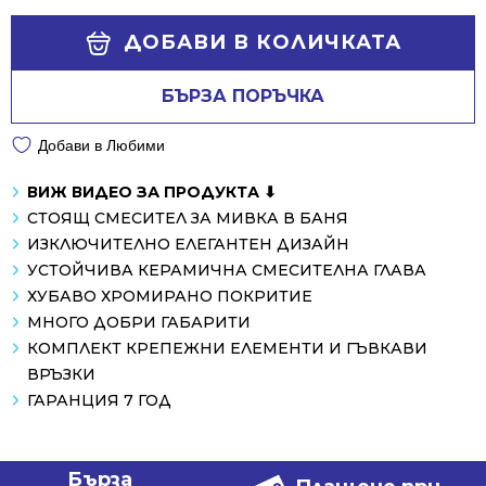
137.03 €
91.52 €
Alternative:
/
/
ДОБАВИ В КОЛИЧКАТА
268.01 лв..
179.00 лв..
БЪРЗА ПОРЪЧКА
Добави в Любими
ВИЖ ВИДЕО ЗА ПРОДУКТА ⬇
СТОЯЩ СМЕСИТЕЛ ЗА МИВКА В БАНЯ
ИЗКЛЮЧИТЕЛНО ЕЛЕГАНТЕН ДИЗАЙН
УСТОЙЧИВА КЕРАМИЧНА СМЕСИТЕЛНА ГЛАВА
ХУБАВО ХРОМИРАНО ПОКРИТИЕ
МНОГО ДОБРИ ГАБАРИТИ
КОМПЛЕКТ КРЕПЕЖНИ ЕЛЕМЕНТИ И ГЪВКАВИ
ВРЪЗКИ
ГАРАНЦИЯ 7 ГОД
Бърза