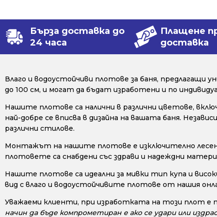
Бърза доставка до
Плащене п
24 часа
доставка
Влаго и водоустойчиви плотове за баня, предлагащи 
до 100 см, и могат да бъдат изработени и по индивид
Нашите плотове са налични в различни цветове, включи
най-добре се вписва в дизайна на вашата баня. Незав
различни стилове.
Монтажът на нашите плотове е изключително лесен, 
плотовете са снабдени със здрави и надеждни материа
Нашите плотове са идеални за мивки тип купа и висок
вид с влаго и водоустойчивите плотове от нашия онл
Уважаеми клиенти, при изработката на този плот е 
начин да бъде компрометиран е ако се удари или издра