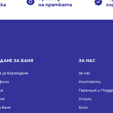
вка
на пратката
го
ДАНЕ ЗА БАНЯ
ЗА НАС
 за вграждане
За нас
ифони
Контакти
ла
Гаранция и Подд
аня
Услуги
а баня
Блог