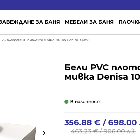
ЗАВЕЖДАНЕ ЗА БАНЯ
МЕБЕЛИ ЗА БАНЯ
ПЛОЧК
PVC плотове в комплект с бяла мивка Denisa 100x45
Бели PVC плото
мивка Denisa 1
В наличност
356.88
€
/ 698.00 
Original
Current
price
price
463.23
€
/ 906.00 лв.
was:
is: