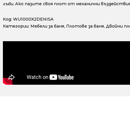
гъби.
Ако пазите своя плот от механични въздействия
Код:
WU1000X2DENISA
Категории:
Мебели за баня
,
Плотове за баня
,
Двойни п