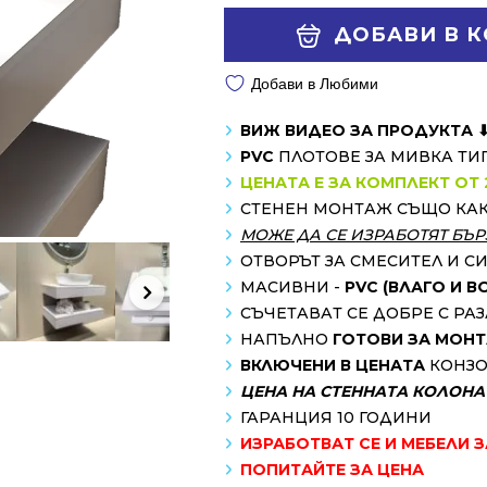
463.23 €
356.88 €
Alternative:
ДОБАВИ В 
/
/
906.00 лв..
698.00 лв..
Добави в Любими
ВИЖ ВИДЕО ЗА ПРОДУКТА 
PVC
ПЛОТОВЕ ЗА МИВКА ТИ
ЦЕНАТА Е ЗА КОМПЛЕКТ ОТ 
СТЕНЕН МОНТАЖ СЪЩО КА
МОЖЕ ДА СЕ ИЗРАБОТЯТ БЪР
ОТВОРЪТ ЗА СМЕСИТЕЛ И С
МАСИВНИ -
PVC (ВЛАГО И 
СЪЧЕТАВАТ СЕ ДОБРЕ С Р
НАПЪЛНО
ГОТОВИ ЗА МОН
ВКЛЮЧЕНИ В ЦЕНАТА
КОНЗО
ЦЕНА НА СТЕННАТА КОЛОНА -
ГАРАНЦИЯ 10 ГОДИНИ
ИЗРАБОТВАТ СЕ И МЕБЕЛИ 
ПОПИТАЙТЕ ЗА ЦЕНА