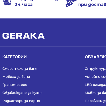
24 часа
при доста
КАТЕГОРИИ
ОБЗАВЕЖ
Смесители за баня
Структура
Мебели за баня
Линейни с
Гранитогрес
LED огледа
Обзавеждане за кухня
Мивки за б
Радиатори за парно
Паравани з