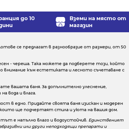
ранция до 10
Вземи на място от
дини
магазин
отове се предлагат в разнообразие от размери, от 50
весен - череша. Така можете да подберете този, който
ално внимание към естетиката и лесното съчетаване с
ате вашата баня. За допълнително улеснение,
а вода и влага.
ост в едно. Придайте своята баня изискан и модерен
, които ще подчертаят стила и уюта на вашия дом.
тът е напълно влаго и водоустойчив.
Единственият
, абразивни или други неподходящи препарати и