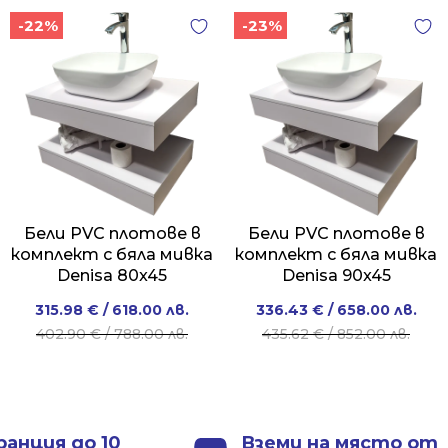
-22%
-23%
Бели PVC плотове в
Бели PVC плотове в
комплект с бяла мивка
комплект с бяла мивка
Denisa 80x45
Denisa 90x45
Original
Current
Original
Current
315.98
€
/ 618.00 лв.
336.43
€
/ 658.00 лв.
price
price
price
price
402.90
€
/ 788.00 лв.
435.62
€
/ 852.00 лв.
was:
is:
was:
is:
402.90 €
315.98 €
435.62 €
336.43 €
/
/
/
/
788.00 лв..
618.00 лв..
852.00 лв..
658.00 лв..
ранция до 10
Вземи на място от