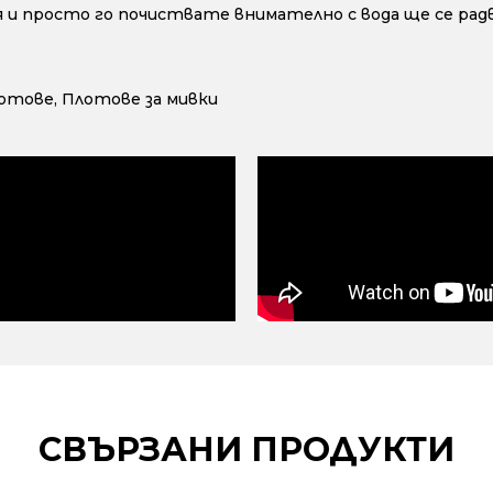
 и просто го почиствате внимателно с вода ще се радв
лотове
,
Плотове за мивки
СВЪРЗАНИ ПРОДУКТИ