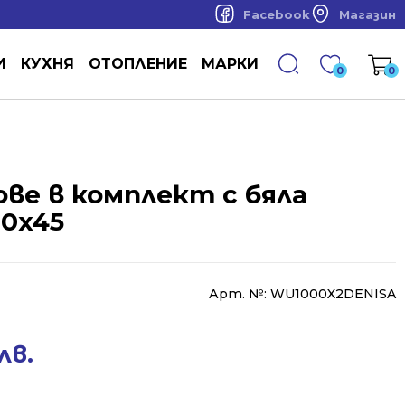
Facebook
Магазин
И
КУХНЯ
ОТОПЛЕНИЕ
МАРКИ
0
0
ве в комплект с бяла
00x45
Арт. №:
WU1000X2DENISA
лв.