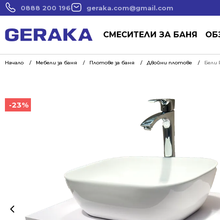
0888 200 196
geraka.com@gmail.com
СМЕСИТЕЛИ ЗА БАНЯ
ОБ
Начало
Мебели за баня
Плотове за баня
Двойни плотове
Бели 
-23%
-23%