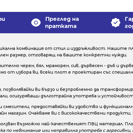
ри
Преглед на
Га
пратката
го
уникална комбинация от стил и издръжливост. Нашите пл
уален размер, отговарящ на вашите конкретни нужди.
телно черен, бял, мраморен, сив, дървесен - дъб и дър
исимо от избора ви, всеки плот е проектиран със специ
позволявайки ви бързо и безпроблемно да трансформир
ли, осигуряващи дълготрайна употреба и устойчивост н
и смесители, предоставяйки ви удобство и функционалн
айн магазин. Очакваме ви с висококачествени продукти
ползван възможно най-качественият ПВЦ материал. Пло
ска по невнимание или неправилна употреба с агресивни