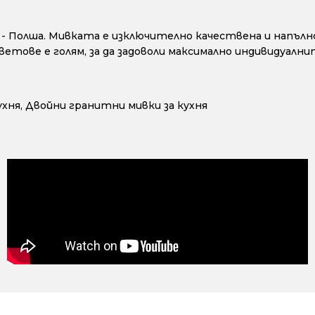
te - Полша. Мивката е изключително качествена и напъл
етове е голям, за да задоволи максимално индивидуални
ухня
,
Двойни гранитни мивки за кухня