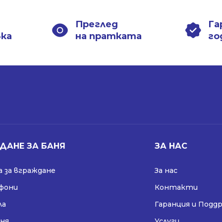
Преглед
Га
вка
на пратката
го
ДАНЕ ЗА БАНЯ
ЗА НАС
 за вграждане
За нас
ифони
Контакти
ла
Гаранция и Подд
аня
Услуги