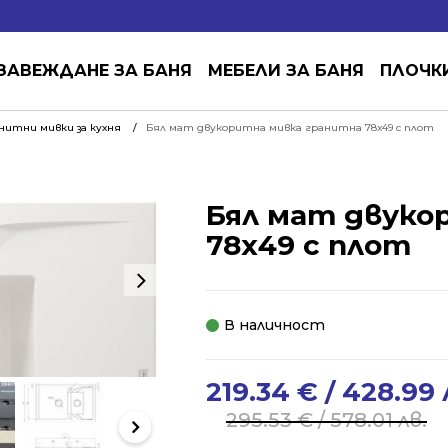
ЗАВЕЖДАНЕ ЗА БАНЯ
МЕБЕЛИ ЗА БАНЯ
ПЛОЧК
нитни мивки за кухня
Бял мат двукоритна мивка гранитна 78х49 с плот
Бял мат двуко
78х49 с плот
В наличност
219.34
€
/ 428.99 
Original
Current
price
price
295.53
€
/ 578.01 лв.
was:
is: