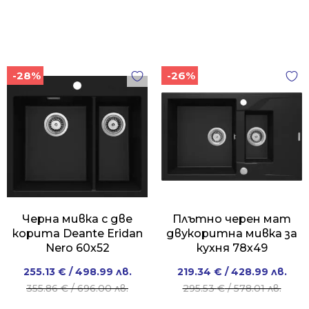
-28%
-26%
Черна мивка с две
Плътно черен мат
корита Deante Eridan
двукоритна мивка за
Nero 60x52
кухня 78х49
Original
Current
Original
Current
255.13
€
/ 498.99 лв.
219.34
€
/ 428.99 лв.
price
price
price
price
355.86
€
/ 696.00 лв.
295.53
€
/ 578.01 лв.
was:
is:
was:
is: