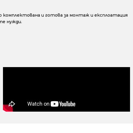
но комплектована и готова за монтаж и експлоатация
те нужди.