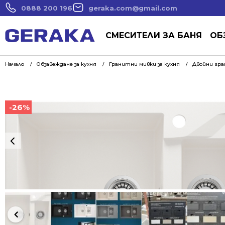
0888 200 196
geraka.com@gmail.com
СМЕСИТЕЛИ ЗА БАНЯ
ОБ
Начало
Обзавеждане за кухня
Гранитни мивки за кухня
Двойни гра
-26%
-26%