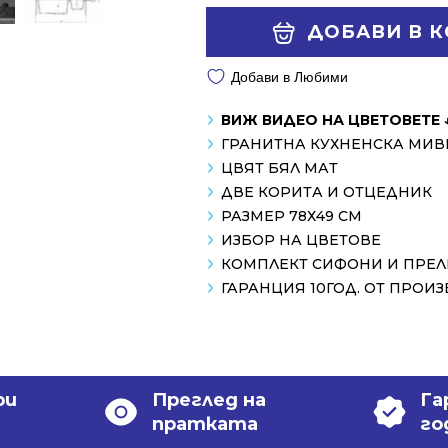
295.53 €
219.34 €
Alternative:
ДОБАВИ В 
/
/
578.01 лв..
428.99 лв..
Добави в Любими
ВИЖ ВИДЕО НА ЦВЕТОВЕТЕ 
ГРАНИТНА КУХНЕНСКА МИВ
ЦВЯТ БЯЛ МАТ
ДВЕ КОРИТА И ОТЦЕДНИК
РАЗМЕР 78Х49 СМ
ИЗБОР НА ЦВЕТОВЕ
КОМПЛЕКТ СИФОНИ И ПРЕ
ГАРАНЦИЯ 10ГОД. ОТ ПРОИ
ри
Преглед на
Га
пратката
го