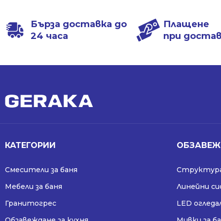
355.86 €
255.13 €
295.53 €
219.34 €
/
/
/
/
Бърза доставка до
Плащене
696.00 лв..
498.99 лв..
578.01 лв..
428.99 лв..
24 часа
при доста
КАТЕГОРИИ
ОБЗАВЕЖ
Смесители за баня
Структура
Мебели за баня
Линейни с
Гранитогрес
LED огледа
Обзавеждане за кухня
Мивки за б