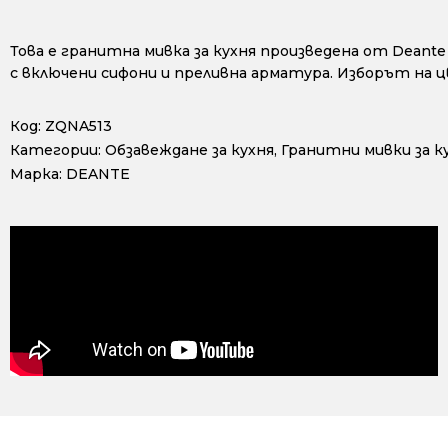
Това е гранитна мивка за кухня произведена от Dean
с включени сифони и преливна арматура. Изборът на цв
Код:
ZQNA513
Категории:
Обзавеждане за кухня
,
Гранитни мивки за к
Марка:
DEANTE