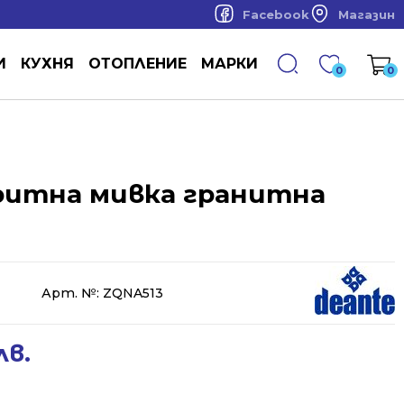
Facebook
Магазин
И
КУХНЯ
ОТОПЛЕНИЕ
МАРКИ
0
0
ритна мивка гранитна
Арт. №:
ZQNA513
лв.