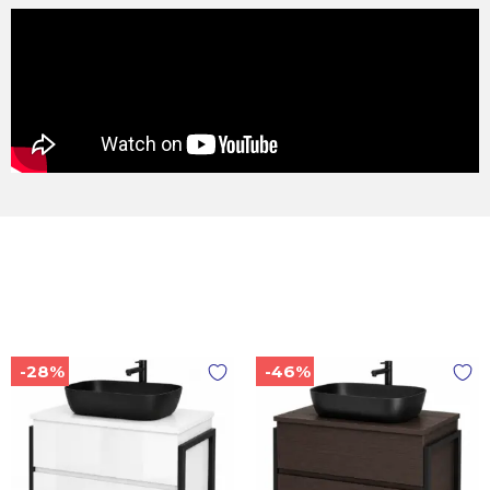
-28%
-46%