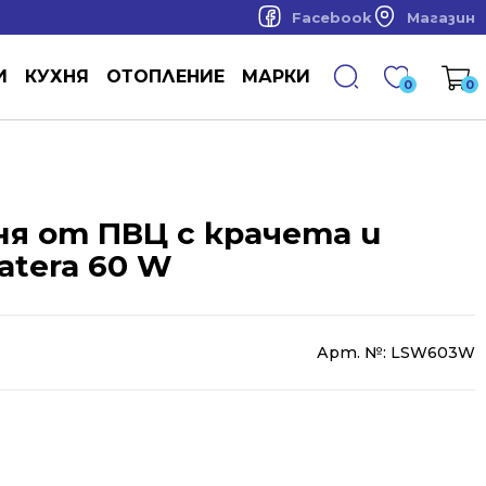
Facebook
Магазин
И
КУХНЯ
ОТОПЛЕНИЕ
МАРКИ
0
0
ня от ПВЦ с крачета и
tera 60 W
Арт. №:
LSW603W