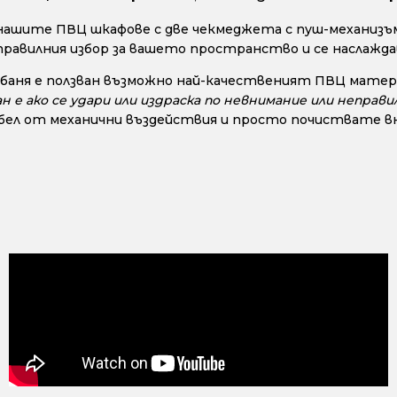
нашите ПВЦ шкафове с две чекмеджета с пуш-механизъм
правилния избор за вашето пространство и се наслажд
 баня е ползван възможно най-качественият ПВЦ матери
 ако се удари или издраска по невнимание или неправил
ел от механични въздействия и просто почиствате вни