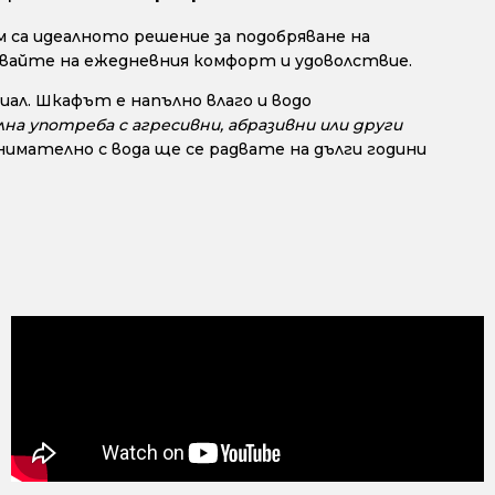
 са идеалното решение за подобряване на
авайте на ежедневния комфорт и удоволствие.
ал. Шкафът е напълно влаго и водо
на употреба с агресивни, абразивни или други
мателно с вода ще се радвате на дълги години