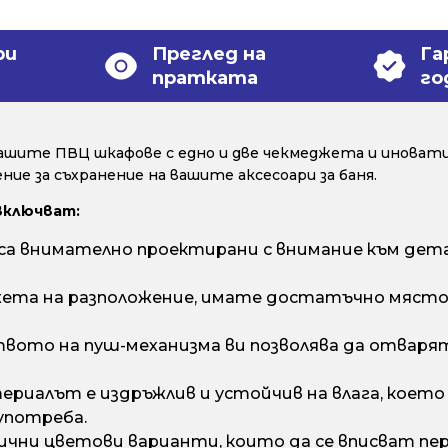
ри
Преглед на
Га
пратката
го
ашите ПВЦ шкафове с едно и две чекмеджета и иноват
ие за съхранение на вашите аксесоари за баня.
включват:
 внимателно проектирани с внимание към дета
ета на разположение, имате достатъчно място з
вото на пуш-механизма ви позволява да отварят
риалът е издръжлив и устойчив на влага, което г
употреба.
ични цветови варианти, които да се вписват пе