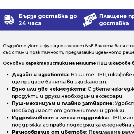
Бърза доставка до
Плащене п
24 часа
доставка
Създайте уют и функционалност във вашата баня с н
със стил и практичност, предлагайки идеалното решен
Основни характеристики на нашите ПВЦ шкафове 
Дизайн и изработка:
Нашите ПВЦ шкафове са
ще придаде банята ви изисканост.
Едно или две чекмеджета:
С двете чекмедж
продукти и други необходими аксесоари.
Пуш-механизъм и плавно затваряне:
Удобст
необходимост от допълнителни дръжки.
Издръжливост и лесна поддръжка:
ПВЦ мате
поддръжка го прави подходящ за ежедневна 
Разнообразие от цветове:
Предлагаме разл