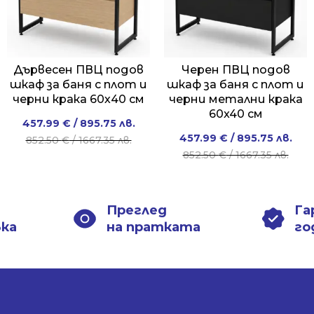
Дървесен ПВЦ подов
Черен ПВЦ подов
шкаф за баня с плот и
шкаф за баня с плот и
черни крака 60х40 см
черни метални крака
60x40 см
Original
Current
457.99
€
/ 895.75 лв.
Original
Current
457.99
€
/ 895.75 лв.
price
price
852.50
€
/ 1667.35 лв.
price
price
852.50
€
/ 1667.35 лв.
was:
is:
was:
is:
852.50 €
457.99 €
852.50 €
457.99 €
/
/
/
/
1667.35 лв..
895.75 лв..
Преглед
Га
1667.35 лв..
895.75 лв..
вка
на пратката
го