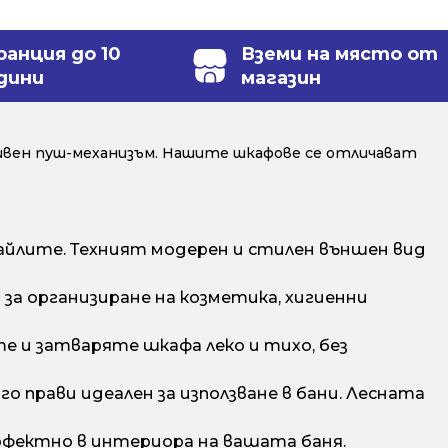
ранция до 10
Вземи на място от
дини
магазин
ивен пуш-механизъм. Нашите шкафове се отличават
йлите. Техният модерен и стилен външен вид
а организиране на козметика, хигиенни
е и затваряте шкафа леко и тихо, без
о прави идеален за използване в бани. Лесната
рфектно в интериора на вашата баня.