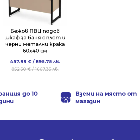
Бежов ПВЦ подов
шкаф за баня с плот и
черни метални крака
60х40 см
Original
Current
457.99
€
/ 895.75 лв.
price
price
852.50
€
/ 1667.35 лв.
was:
is:
852.50 €
457.99 €
/
/
ранция до 10
Вземи на място от
1667.35 лв..
895.75 лв..
дини
магазин