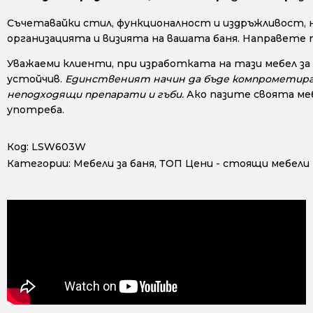
Съчетавайки стил, функционалност и издръжливост, 
организацията и визията на вашата баня. Направете 
Уважаеми клиенти, при изработката на тази мебел за
устойчив.
Единственият начин да бъде компрометиран е
неподходящи препарати и гъби.
Ако пазите своята меб
употреба.
Код:
LSW603W
Категории:
Мебели за баня
,
ТОП Цени - стоящи мебели