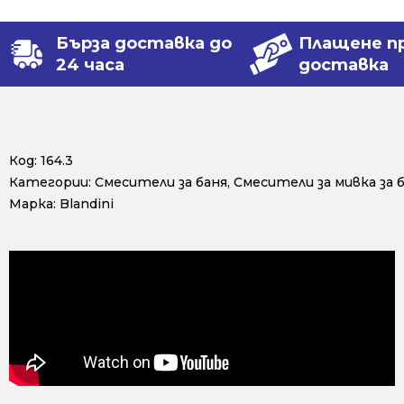
Бърза доставка до
Плащене п
24 часа
доставка
Код:
164.3
Категории:
Смесители за баня
,
Смесители за мивка за 
Марка:
Blandini