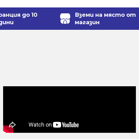
ранция до 10
Вземи на място от
дини
магазин