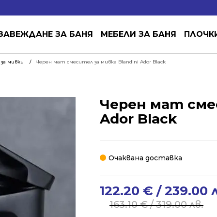
ЗАВЕЖДАНЕ ЗА БАНЯ
МЕБЕЛИ ЗА БАНЯ
ПЛОЧК
за мивки
Черен мат смесител за мивка Blandini Ador Black
Черен мат смес
Ador Black
Очаквана доставка
122.20
€
/ 239.00 
Original
Current
price
price
163.10
€
/ 319.00 лв.
was:
is: