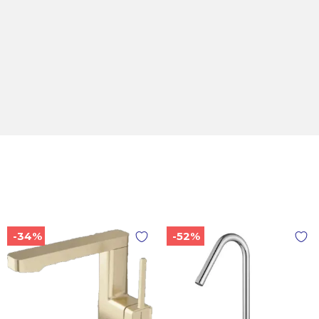
-34%
-52%