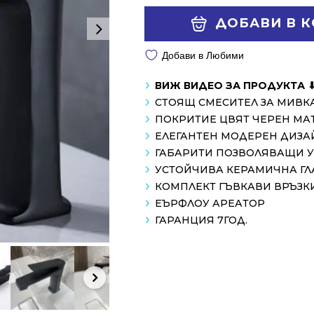
163.10 €
122.20 €
Alternative:
ДОБАВИ В 
/
/
319.00 лв..
239.00 лв..
Добави в Любими
ВИЖ ВИДЕО ЗА ПРОДУКТА 
СТОЯЩ СМЕСИТЕЛ ЗА МИВКА
ПОКРИТИЕ ЦВЯТ ЧЕРЕН МА
ЕЛЕГАНТЕН МОДЕРЕН ДИЗА
ГАБАРИТИ ПОЗВОЛЯВАЩИ У
УСТОЙЧИВА КЕРАМИЧНА ГЛ
КОМПЛЕКТ ГЪВКАВИ ВРЪЗК
ЕЪРФЛОУ АРЕАТОР
ГАРАНЦИЯ 7ГОД.