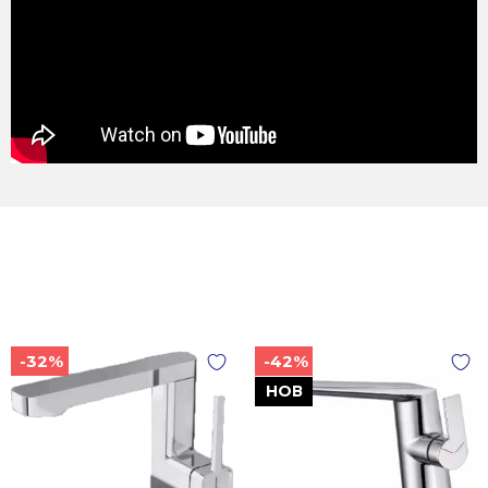
-32%
-42%
НОВ