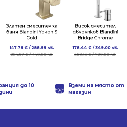
Златен смесител за
Висок смесител
баня Blandini Yokon S
двудупков Blandini
Gold
Bridge Chrome
Original
Current
Original
Current
147.76
€
/ 288.99 лв.
178.44
€
/ 349.00 лв.
price
price
price
price
224.97
€
/ 440.00 лв.
368.13
€
/ 720.00 лв.
was:
is:
was:
is:
224.97 €
147.76 €
368.13 €
178.44 €
/
/
/
/
440.00 лв..
288.99 лв..
720.00 лв..
349.00 лв..
ранция до 10
Вземи на място от
дини
магазин