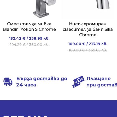
Смесител за мивка
Нисък хромиран
Blandini Yokon S Chrome
смесител за баня Silia
Chrome
Original
Current
132.42
€
/ 258.99 лв.
Original
Current
109.00
€
/ 213.19 лв.
price
price
194.29
€
/ 380.00 лв.
price
price
189.00
€
/ 369.65 лв.
was:
is:
was:
is:
194.29 €
132.42 €
189.00 €
109.00 €
/
/
/
/
380.00 лв..
258.99 лв..
369.65 лв..
213.19 лв..
Бърза доставка до
Плащене
24 часа
при доста