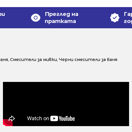
ри
Преглед на
Га
пратката
го
баня
,
Смесители за мивки
,
Черни смесители за баня