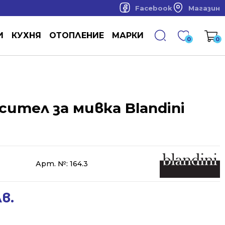
Facebook
Магазин
И
КУХНЯ
ОТОПЛЕНИЕ
МАРКИ
0
0
ител за мивка Blandini
Арт. №:
164.3
лв.