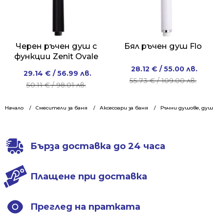
Черен ръчен душ с
Бял ръчен душ Flo
функции Zenit Ovale
Original
Current
28.12
€
/ 55.00 лв.
Original
Current
29.14
€
/ 56.99 лв.
price
price
55.73
€
/ 109.00 лв.
price
price
50.11
€
/ 98.01 лв.
was:
is:
was:
is:
55.73 €
28.12 €
50.11 €
29.14 €
Начало
Смесители за баня
Аксесоари за баня
Ръчни душове, душ с
/
/
/
/
109.00 лв..
55.00 лв..
98.01 лв..
56.99 лв..
Бърза доставка до 24 часа
Плащене при доставка
Преглед на пратката