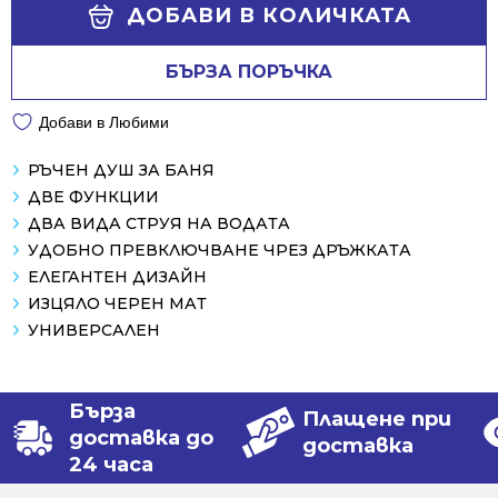
Alternative:
/
/
ДОБАВИ В КОЛИЧКАТА
120.01 лв..
62.00 лв..
БЪРЗА ПОРЪЧКА
Добави в Любими
РЪЧЕН ДУШ ЗА БАНЯ
ДВЕ ФУНКЦИИ
ДВА ВИДА СТРУЯ НА ВОДАТА
УДОБНО ПРЕВКЛЮЧВАНЕ ЧРЕЗ ДРЪЖКАТА
ЕЛЕГАНТЕН ДИЗАЙН
ИЗЦЯЛО ЧЕРЕН МАТ
УНИВЕРСАЛЕН
Бърза
Плащене при
доставка до
доставка
24 часа