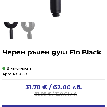
Черен ръчен душ Flo Black
В наличност
Арт. №:
9550
31.70
€
/ 62.00 лв.
Original
Current
price
price
61.36
€
/ 120.01 лв.
was:
is:
61.36 €
31.70 €