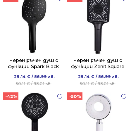
/
/
70.00 лв..
48.00 лв..
Черен ръчен душ с
Черен ръчен душ с
функции Spark Black
функции Zenit Square
Original
Current
Original
Current
29.14
€
/ 56.99 лв.
29.14
€
/ 56.99 лв.
price
price
price
price
50.11
€
/ 98.01 лв.
50.11
€
/ 98.01 лв.
was:
is:
was:
is:
-42%
-50%
50.11 €
29.14 €
50.11 €
29.14 €
/
/
/
/
98.01 лв..
56.99 лв..
98.01 лв..
56.99 лв..