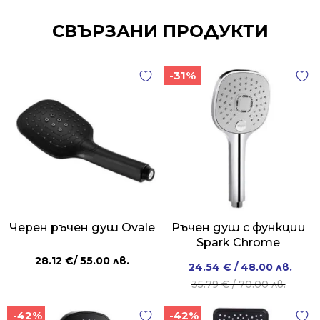
СВЪРЗАНИ ПРОДУКТИ
-31%
Черен ръчен душ Ovale
Ръчен душ с функции
Spark Chrome
28.12
€
/ 55.00 лв.
Original
Current
24.54
€
/ 48.00 лв.
price
price
35.79
€
/ 70.00 лв.
was:
is:
-42%
-42%
35.79 €
24.54 €