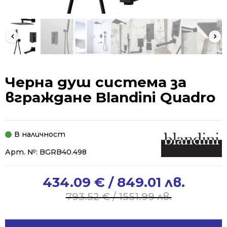
Черна душ система за
вграждане Blandini Quadro
В наличност
Арт. №:
BGRB40.498
434.09
€
/ 849.01 лв.
Original
Current
price
price
793.52
€
/ 1551.99 лв.
was:
is:
793.52 €
434.09 €
Alternative: