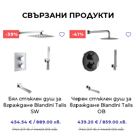
СВЪРЗАНИ ПРОДУКТИ
-39%
-41%
Бял стъклен душ за
Черен стъклен душ за
вграждане Blandini Talis
вграждане Blandini Talis
SW
OB
Original
Current
Original
Current
454.54
€
/ 889.00 лв.
439.20
€
/ 859.00 лв.
price
price
price
price
741.37
€
/ 1449.99 лв.
741.37
€
/ 1449.99 лв.