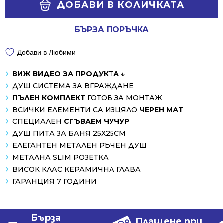
/
/
ДОБАВИ В КОЛИЧКАТА
1551.99 лв..
849.01 лв..
БЪРЗА ПОРЪЧКА
Добави в Любими
ВИЖ ВИДЕО ЗА ПРОДУКТА ↓
ДУШ СИСТЕМА ЗА ВГРАЖДАНЕ
ПЪЛЕН КОМПЛЕКТ
ГОТОВ ЗА МОНТАЖ
ВСИЧКИ ЕЛЕМЕНТИ СА ИЗЦЯЛО
ЧЕРЕН МАТ
СПЕЦИАЛЕН
СГЪВАЕМ ЧУЧУР
ДУШ ПИТА ЗА БАНЯ 25Х25СМ
ЕЛЕГАНТЕН МЕТАЛЕН РЪЧЕН ДУШ
МЕТАЛНА SLIM РОЗЕТКА
ВИСОК КЛАС КЕРАМИЧНА ГЛАВА
ГАРАНЦИЯ 7 ГОДИНИ
Бърза
Плащене при