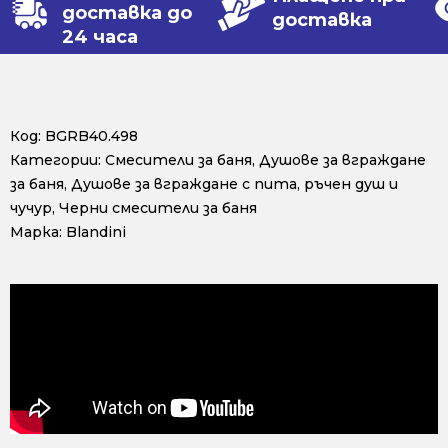
доставка до
доставка
24 часа
Код:
BGRB40.498
Категории:
Смесители за баня
,
Душове за вграждане
за баня
,
Душове за вграждане с пита, ръчен душ и
чучур
,
Черни смесители за баня
Марка:
Blandini