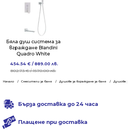
Бяла душ система за
вграждане Blandini
Quadro White
Original
Current
454.54
€
/ 889.00 лв.
price
price
802.73
€
/ 1570.00 лв.
was:
is:
Начало
Смесители за баня
Душове за вграждане за баня
Душове за
802.73 €
454.54 €
/
/
1570.00 лв..
889.00 лв..
Бърза доставка до 24 часа
Плащене при доставка