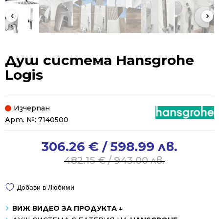
Душ система Hansgrohe
Logis
Изчерпан
Арт. №:
7140500
306.26
€
/ 598.99 лв.
Original
Current
price
price
482.15
€
/ 943.00 лв.
was:
is:
482.15 €
306.26 €
Добави в Любими
/
/
943.00 лв..
598.99 лв..
ВИЖ ВИДЕО ЗА ПРОДУКТА ↓