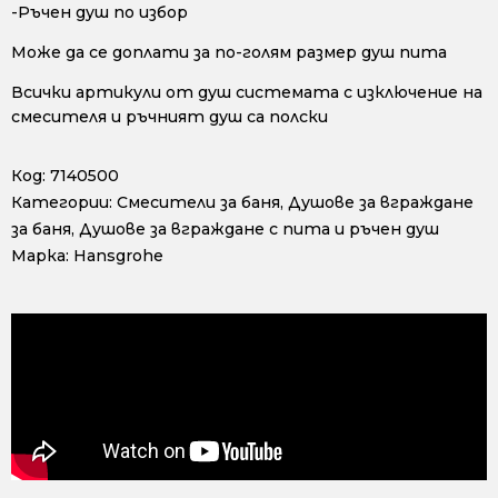
-Ръчен душ по избор
Може да се доплати за по-голям размер душ пита
Всички артикули от душ системата с изключение на
смесителя и ръчният душ са полски
Код:
7140500
Категории:
Смесители за баня
,
Душове за вграждане
за баня
,
Душове за вграждане с пита и ръчен душ
Марка:
Hansgrohe