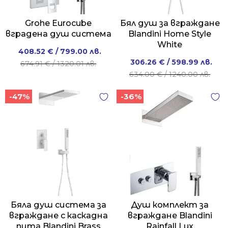
Grohe Eurocube
Бял душ за вграждане
вградена душ система
Blandini Home Style
White
Original
Current
408.52
€
/ 799.00 лв.
Original
Current
306.26
€
/ 598.99 лв.
price
price
674.91
€
/ 1320.01 лв.
price
price
634.00
€
/ 1240.00 лв.
was:
is:
was:
is:
674.91 €
408.52 €
-47%
-36%
634.00 €
306.26 €
/
/
/
/
1320.01 лв..
799.00 лв..
1240.00 лв..
598.99 лв..
Бялa душ система за
Душ комплект за
вграждане с каскадна
вграждане Blandini
пита Blandini Brass
Rainfall Lux