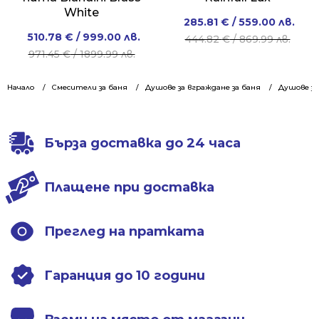
White
Original
Current
285.81
€
/ 559.00 лв.
Original
Current
510.78
€
/ 999.00 лв.
price
price
444.82
€
/ 869.99 лв.
price
price
971.45
€
/ 1899.99 лв.
was:
is:
was:
is:
444.82 €
285.81 €
971.45 €
510.78 €
Начало
Смесители за баня
Душове за вграждане за баня
/
/
Душове за
/
/
869.99 лв..
559.00 лв..
1899.99 лв..
999.00 лв..
Бърза доставка до 24 часа
Плащене при доставка
Преглед на пратката
Гаранция до 10 години