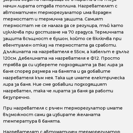
начин лирата отдава топлина. Нагревателят с
автоматичен терморегуалатор има вграден
термостат и термична защита. Самият
термостат не се налага да се регулира, тъй като
изключва при достигане на 70 градуса. Термичната
защита всъщност е бушон, който се включва при
евентуален отказ на термостата да сработи.
Дължината на нагревателя е 55см, а кабелът е дълъг
120см. Дебелината на нагревателя е Ф12. Просто
трябва да си изберете подходящата за Вас лира за
баня според размера на банята и да добавите
нагревателя към нея. Така ще имате електрическа
лира за баня. Ние сме добавили подходящият
нагревател, така че лирата за баня да работи
безупречно.
При нагревателя с ръчен терморегулатор имате
възможност сами да избирате желаната
температура в банята.
Нагревателят с автоматичен терморегулатор