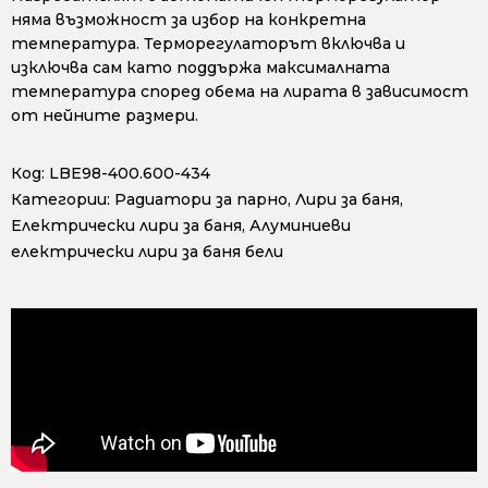
няма възможност за избор на конкретна
температура. Терморегулаторът включва и
изключва сам като поддържа максималната
температура според обема на лирата в зависимост
от нейните размери.
Код:
LBE98-400.600-434
Категории:
Радиатори за парно
,
Лири за баня
,
Електрически лири за баня
,
Алуминиеви
електрически лири за баня бели