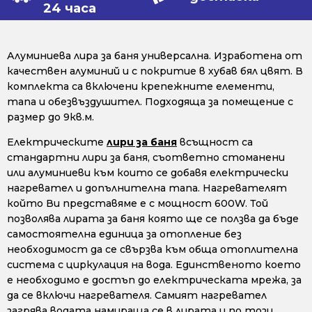
24 часа
Алуминиева лира за баня универсална. Изработена от
качествен алуминий и с покритие в хубав бял цвят. В
комплекта са включени крепежните елементи,
тапа и обезвъздушител. Подходяща за помещение с
размер до 9кв.м.
Електрическите
лири за баня
всъщност са
стандартни лири за баня, съответно стоманени
или алуминиеви към които се добавя електрически
нагревател и допълнителна тапа. Нагревателят
който Ви представяме е с мощност 600W. Той
позволява лирата за баня която ще се ползва да бъде
самостоятелна единица за отопление без
необходимост да се свързва към обща отоплителна
система с циркулация на вода. Единственото което
е необходимо е достъп до електрическата мрежа, за
да се включи нагревателя. Самият нагревател
загрява водата намираща се в лирата и по този