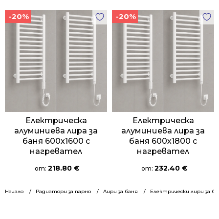
-20%
-20%
Електрическа
Електрическа
алуминиева лира за
алуминиева лира за
баня 600х1600 с
баня 600х1800 с
нагревател
нагревател
218.80
€
232.40
€
от:
от:
Начало
Радиатори за парно
Лири за баня
Електрически лири за ба