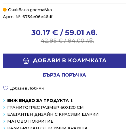
Очаквана доставка
Арт. №:
6754e06e46df
30.17
€
/ 59.01 лв.
Original
Current
price
price
42.95
€
/ 84.00 лв.
was:
is:
42.95 €
30.17 €
Alternative:
/
/
ДОБАВИ В КОЛИЧКАТА
84.00 лв..
59.01 лв..
БЪРЗА ПОРЪЧКА
Добави в Любими
ВИЖ ВИДЕО ЗА ПРОДУКТА ⬇
ГРАНИТОГРЕС РАЗМЕР 60Х120 СМ
ЕЛЕГАНТЕН ДИЗАЙН С КРАСИВИ ШАРКИ
МАТОВО ПОКРИТИЕ
КАЛИБРОВАН ОТ ВСИЧКИ КРАИЩА