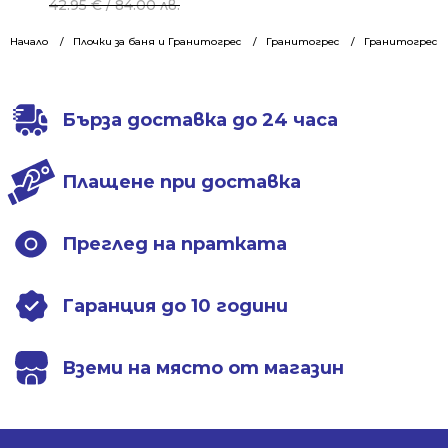
price
price
42.95
€
/ 84.00 лв.
was:
is:
Начало
Плочки за баня и Гранитогрес
Гранитогрес
Гранитогрес 60
42.95 €
30.17 €
/
/
84.00 лв..
59.01 лв..
Бърза доставка до 24 часа
Плащене при доставка
Преглед на пратката
Гаранция до 10 години
Вземи на място от магазин