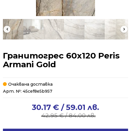
Гранитогрес 60х120 Peris
Armani Gold
Очаквана доставка
Арт. №:
45cef8e5b957
30.17
€
/ 59.01 лв.
Original
Current
price
price
42.95
€
/ 84.00 лв.
was:
is:
42.95 €
30.17 €