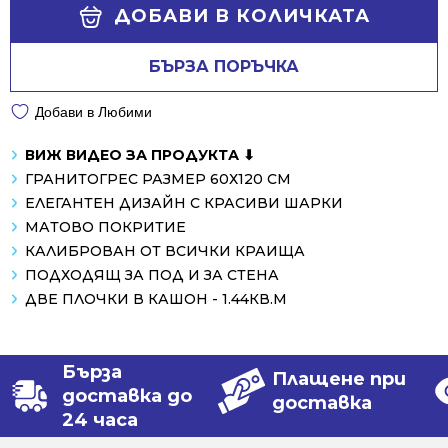
Alternative:
/
/
ДОБАВИ В КОЛИЧКАТА
84.00 лв..
59.01 лв..
БЪРЗА ПОРЪЧКА
Добави в Любими
ВИЖ ВИДЕО ЗА ПРОДУКТА ⬇
ГРАНИТОГРЕС РАЗМЕР 60Х120 СМ
ЕЛЕГАНТЕН ДИЗАЙН С КРАСИВИ ШАРКИ
МАТОВО ПОКРИТИЕ
КАЛИБРОВАН ОТ ВСИЧКИ КРАИЩА
ПОДХОДЯЩ ЗА ПОД И ЗА СТЕНА
ДВЕ ПЛОЧКИ В КАШОН - 1.44КВ.М
Бърза
Плащене при
доставка до
доставка
24 часа