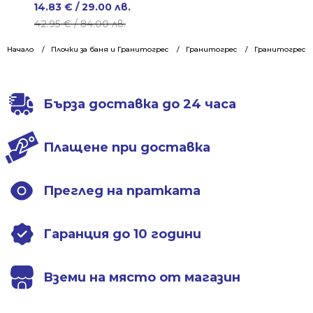
Original
Current
14.83
€
/ 29.00 лв.
price
price
42.95
€
/ 84.00 лв.
was:
is:
Начало
Плочки за баня и Гранитогрес
Гранитогрес
Гранитогрес 60
42.95 €
14.83 €
/
/
84.00 лв..
29.00 лв..
Бърза доставка до 24 часа
Плащене при доставка
Преглед на пратката
Гаранция до 10 години
Вземи на място от магазин