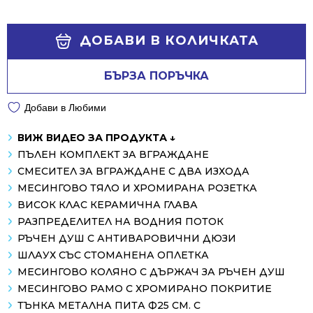
was:
is:
504.65 €
234.68 €
Alternative:
/
/
ДОБАВИ В КОЛИЧКАТА
987.01 лв..
458.99 лв..
БЪРЗА ПОРЪЧКА
Добави в Любими
ВИЖ ВИДЕО ЗА ПРОДУКТА ↓
ПЪЛЕН КОМПЛЕКТ ЗА ВГРАЖДАНЕ
СМЕСИТЕЛ ЗА ВГРАЖДАНЕ С ДВА ИЗХОДА
МЕСИНГОВО ТЯЛО И ХРОМИРАНА РОЗЕТКА
ВИСОК КЛАС КЕРАМИЧНА ГЛАВА
РАЗПРЕДЕЛИТЕЛ НА ВОДНИЯ ПОТОК
РЪЧЕН ДУШ С АНТИВАРОВИЧНИ ДЮЗИ
ШЛАУХ СЪС СТОМАНЕНА ОПЛЕТКА
МЕСИНГОВО КОЛЯНО С ДЪРЖАЧ ЗА РЪЧЕН ДУШ
МЕСИНГОВО РАМО С ХРОМИРАНО ПОКРИТИЕ
ТЪНКА МЕТАЛНА ПИТА Ф25 СМ. С