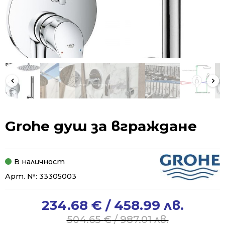
Grohe душ за вграждане
В наличност
Арт. №:
33305003
234.68
€
/ 458.99 лв.
Original
Current
price
price
504.65
€
/ 987.01 лв.