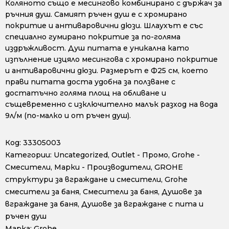
Коляното също е месингово комбинирано с държач за
ръчния душ. Самият ръчен душ е с хромирано
покритие и антиваровични дюзи. Шлаухът е със
специално гумирано покритие за по-голяма
издръжливост. Душ питата е уникална като
изпълнение изцяло месингова с хромирано покритие
и антиваровични дюзи. Размерът е Ф25 см, което
прави питата доста удобна за ползване с
достатъчно голяма площ на обливане и
същевременно с изключително малък разход на вода
9л/м (по-малко и от ръчен душ).
Код:
33305003
Категории:
Uncategorized
,
Outlet - Промо
,
Grohe -
Смесители
,
Марки - Производители
,
GROHE
структури за вграждане и смесители
,
Grohe
смесители за баня
,
Смесители за баня
,
Душове за
вграждане за баня
,
Душове за вграждане с пита и
ръчен душ
Марка:
Grohe