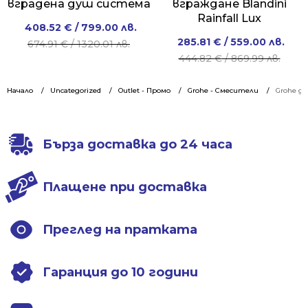
вградена душ система
вграждане Blandini
Rainfall Lux
Original
Current
408.52
€
/ 799.00 лв.
Original
Current
285.81
€
/ 559.00 лв.
price
price
674.91
€
/ 1320.01 лв.
price
price
444.82
€
/ 869.99 лв.
was:
is:
was:
is:
674.91 €
408.52 €
444.82 €
285.81 €
Начало
Uncategorized
/
/
Outlet - Промо
Grohe - Смесители
Grohe д
/
/
1320.01 лв..
799.00 лв..
869.99 лв..
559.00 лв..
Бърза доставка до 24 часа
Плащене при доставка
Преглед на пратката
Гаранция до 10 години