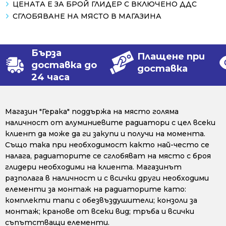
ЦЕНАТА Е ЗА БРОЙ ГЛИДЕР С ВКЛЮЧЕНО ДДС
СГЛОБЯВАНЕ НА МЯСТО В МАГАЗИНА
Бърза
Плащене при
доставка до
доставка
24 часа
Магазин "Герака" поддържа на място голяма
наличност от алуминиевите радиатори с цел всеки
клиент да може да ги закупи и получи на момента.
Също така при необходимост както най-често се
налага, радиаторите се сглобяват на място с броя
глидери необходими на клиента. Магазинът
разполага в наличност и с всички други необходими
елементи за монтаж на радиаторите като:
комплекти тапи с обезвъздушители; конзоли за
монтаж; кранове от всеки вид; тръба и всички
съпътстващи елементи.