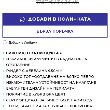
price
price
17.57
€
/ 34.36 лв.
was:
is:
17.57 €
13.69 €
Alternative:
/
/
ДОБАВИ В КОЛИЧКАТА
34.36 лв..
26.78 лв..
БЪРЗА ПОРЪЧКА
Добави в Любими
ВИЖ ВИДЕО ЗА ПРОДУКТА ↓
ИТАЛИАНСКИ АЛУМИНИЕВ РАДИАТОР ЗА
ОТОПЛЕНИЕ
ГЛИДЕР С ДЕБЕЛИНА 9.5СМ !!!
ВИСОКО ТОПЛООТДАВАНЕ НА ВСЯКО РЕБРО
ИЗКЛЮЧИТЕЛНА УСТОЙЧИВОСТ НА НАЛЯГАНЕ
ЕЛЕГАНТЕН ДИЗАЙН НА ПЕРИЛАТА
ПОКРИТИЕ В ХУБЯВ БЯЛ ЦВЯТ
СЕРТИФИЦИРАН ЗА КАЧЕСТВО И ПРОИЗХОД
10 ГОД. ГАРАНЦИЯ ЗА СПУКВАНЕ И КОРОЗИЯ