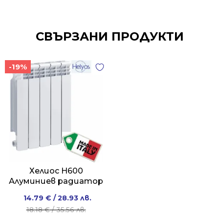
СВЪРЗАНИ ПРОДУКТИ
-19%
Хелиос H600
Алуминиев радиатор
Original
Current
14.79
€
/ 28.93 лв.
price
price
18.18
€
/ 35.56 лв.