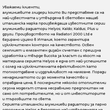
Уважаеми клиенти,
алуминиевите глидери които Ви представяме са на
най-известната и утвърдена в световен мащаб
италианска марка произвеждаща известните серии
алуминиеви радиатори Helyos; Kaldo; Kaldus; Plus и
други. Производството на Radiatori 2000 Ltd е
базирано изцяло в Италия, което гарантира
изключителен контрол на качеството. Освен
семплият и елегантен дизайн съчетан с прецизна
изработка и твърде висока за класът си якост на
материала серията Helyos е една от най-успешните
с оглед на изключителната ефективност като
топлоотдаване и издръжливост на налягане. Поради
ненадминатото си до момента качество и
оправдана цена, в последните няколко отоплителни
сезона моделът стана несравнимо предпочитан не
само от потребителите, но и от инвеститорите
и търговците по света.
Серията италиански алуминиеви радиатори за парно
отопление Helios е вероятно най-утвърдената на