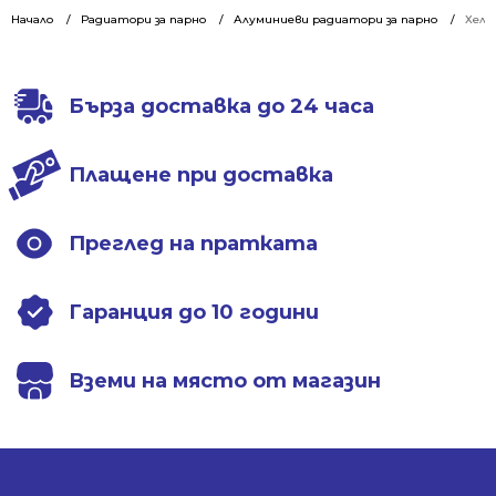
was:
is:
Начало
Радиатори за парно
Алуминиеви радиатори за парно
Хели
18.18 €
14.79 €
/
/
35.56 лв..
28.93 лв..
Бърза доставка до 24 часа
Плащене при доставка
Преглед на пратката
Гаранция до 10 години
Вземи на място от магазин