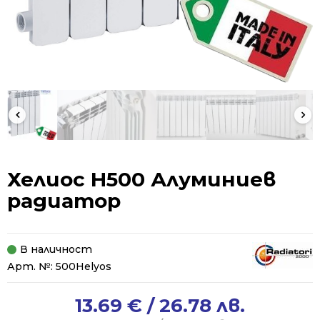
Хелиос H500 Алуминиев
радиатор
В наличност
Арт. №:
500Helyos
13.69
€
/ 26.78 лв.
Original
Current