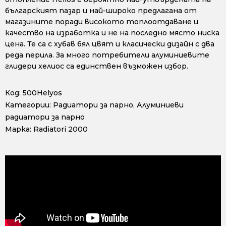
българският пазар и най-широко предлагана от
магазините поради високото топлоотдаване и
качество на изработка и не на последно място ниска
цена. Те са с хубав бял цвят и класически дизайн с два
реда перила. За много потребители алуминиевите
глидери хелиос са единствен възможен избор.
Код:
500Helyos
Категории:
Радиатори за парно
,
Алуминиеви
радиатори за парно
Марка:
Radiatori 2000