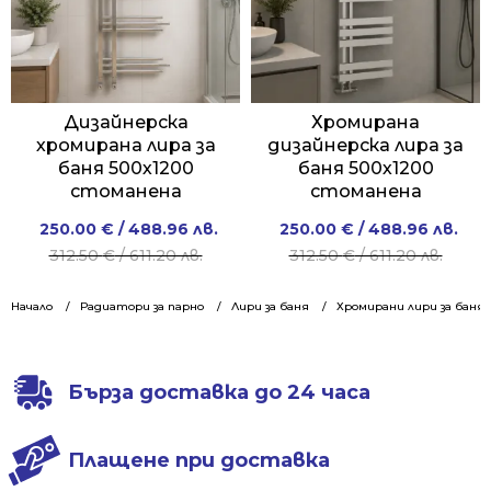
Дизайнерска
Хромирана
хромирана лира за
дизайнерска лира за
баня 500х1200
баня 500х1200
стоманена
стоманена
Original
Current
Original
Current
250.00
€
/ 488.96 лв.
250.00
€
/ 488.96 лв.
price
price
price
price
312.50
€
/ 611.20 лв.
312.50
€
/ 611.20 лв.
was:
is:
was:
is:
312.50 €
250.00 €
312.50 €
250.00 €
Начало
Радиатори за парно
Лири за баня
Хромирани лири за баня
/
/
/
/
611.20 лв..
488.96 лв..
611.20 лв..
488.96 лв..
Бърза доставка до 24 часа
Плащене при доставка