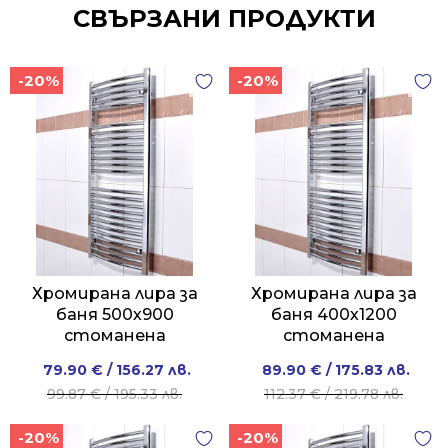
СВЪРЗАНИ ПРОДУКТИ
-20%
-20%
Хромирана лира за
Хромирана лира за
баня 500х900
баня 400х1200
стоманена
стоманена
Original
Current
Original
Current
79.90
€
/ 156.27 лв.
89.90
€
/ 175.83 лв.
price
price
price
price
99.87
€
/ 195.33 лв.
112.37
€
/ 219.78 лв.
was:
is:
was:
is:
-20%
-20%
99.87 €
79.90 €
112.37 €
89.90 €