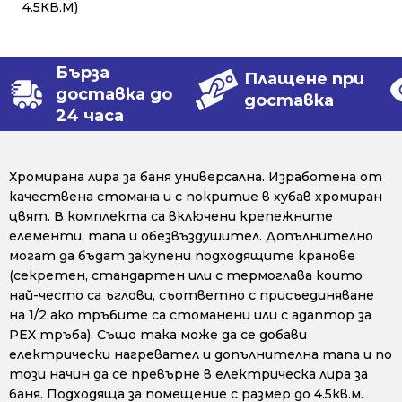
4.5КВ.М)
Бърза
Плащене при
доставка до
доставка
24 часа
Хромирана лира за баня универсална. Изработена от
качествена стомана и с покритие в хубав хромиран
цвят. В комплекта са включени крепежните
елементи, тапа и обезвъздушител. Допълнително
могат да бъдат закупени подходящите кранове
(секретен, стандартен или с термоглава които
най-често са ъглови, съответно с присъединяване
на 1/2 ако тръбите са стоманени или с адаптор за
PEX тръба). Също така може да се добави
електрически нагревател и допълнителна тапа и по
този начин да се превърне в електрическа лира за
баня. Подходяща за помещение с размер до 4.5кв.м.