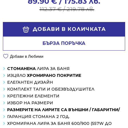
89.90
€
/ 175.83 лв.
Original
Current
price
price
112.37
€
/ 219.78 лв.
was:
is:
112.37 €
89.90 €
Alternative:
/
/
ДОБАВИ В КОЛИЧКАТА
219.78 лв..
175.83 лв..
БЪРЗА ПОРЪЧКА
Добави в Любими
СТОМАНЕНА
ЛИРА ЗА БАНЯ
ИЗЦЯЛО
ХРОМИРАНО ПОКРИТИЕ
ЕЛЕГАНТЕН ДИЗАЙН
КОМПЛЕКТ ТАПИ И ОБЕЗВЪЗДУШИТЕЛ
КРЕПЕЖНИ ЕЛЕМЕНТИ
ИЗБОР НА РАЗМЕРИ
РАЗМЕРИТЕ НА ЛИРИТЕ СА ВЪНШНИ / ГАБАРИТНИ/
ГАРАНЦИЯ СТОМАНА 2 ГОД.
ХРОМИРАНА ЛИРА ЗА БАНЯ 600/900 (557W ДО