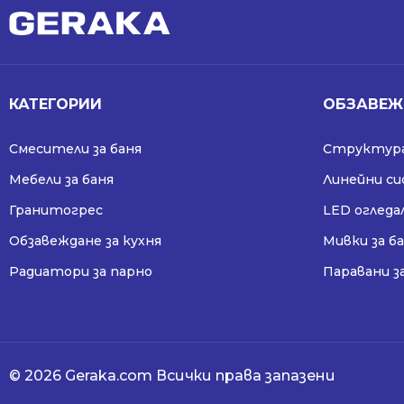
КАТЕГОРИИ
ОБЗАВЕЖ
Смесители за баня
Структура
Мебели за баня
Линейни с
Гранитогрес
LED огледа
Обзавеждане за кухня
Мивки за б
Радиатори за парно
Паравани з
© 2026 Geraka.com Всички права запазени