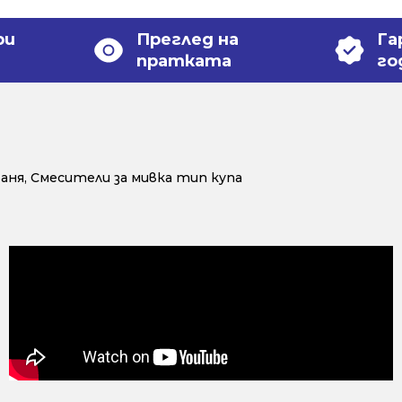
ри
Преглед на
Га
пратката
го
баня
,
Смесители за мивка тип купа