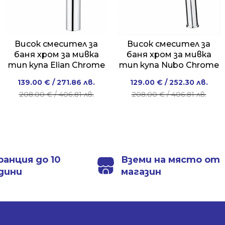
Висок смесител за
Висок смесител за
баня хром за мивка
баня хром за мивка
тип купа Elian Chrome
тип купа Nubo Chrome
Original
Current
Original
Current
139.00
€
/ 271.86 лв.
129.00
€
/ 252.30 лв.
price
price
price
price
208.00
€
/ 406.81 лв.
208.00
€
/ 406.81 лв.
was:
is:
was:
is:
208.00 €
139.00 €
208.00 €
129.00 €
/
/
/
/
406.81 лв..
271.86 лв..
406.81 лв..
252.30 лв..
ранция до 10
Вземи на място от
дини
магазин