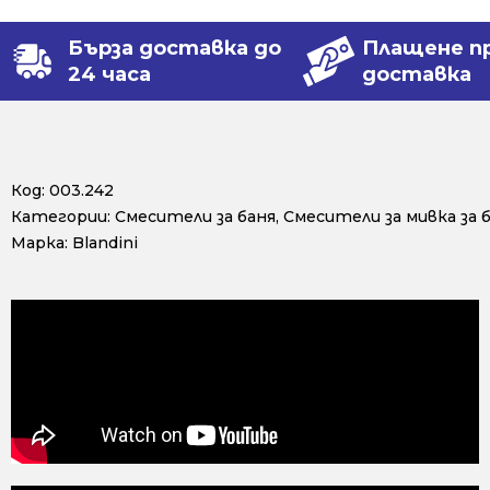
Бърза доставка до
Плащене п
24 часа
доставка
Код:
003.242
Категории:
Смесители за баня
,
Смесители за мивка за 
Марка:
Blandini