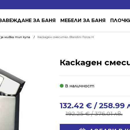
ЗАВЕЖДАНЕ ЗА БАНЯ
МЕБЕЛИ ЗА БАНЯ
ПЛОЧК
за мивка тип купа
Каскаден смесител Blandini Forza H
Каскаден смеси
В наличност
132.42
€
/ 258.99 
Original
Current
price
price
192.25
€
/ 376.01 лв.
was:
is:
192.25 €
132.42 €
Alternative: