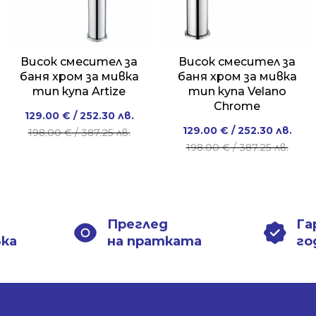
Висок смесител за
Висок смесител за
баня хром за мивка
баня хром за мивка
тип купа Artize
тип купа Velano
Chrome
Original
Current
129.00
€
/ 252.30 лв.
Original
Current
129.00
€
/ 252.30 лв.
price
price
198.00
€
/ 387.25 лв.
price
price
198.00
€
/ 387.25 лв.
was:
is:
was:
is:
198.00 €
129.00 €
198.00 €
129.00 €
/
/
/
/
387.25 лв..
252.30 лв..
387.25 лв..
252.30 лв..
Преглед
Га
вка
на пратката
го