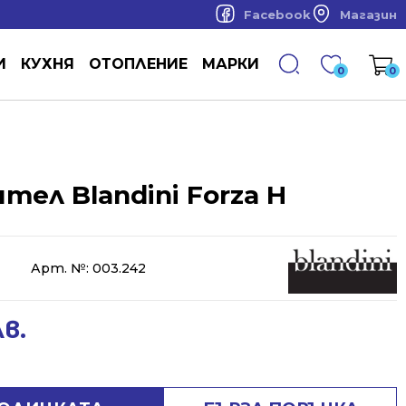
Facebook
Магазин
И
КУХНЯ
ОТОПЛЕНИЕ
МАРКИ
0
0
тел Blandini Forza H
Арт. №:
003.242
лв.