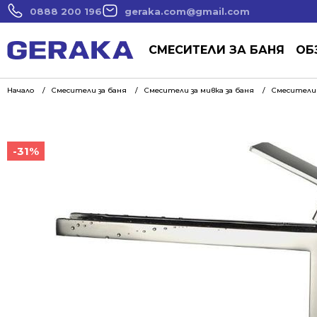
0888 200 196
geraka.com@gmail.com
СМЕСИТЕЛИ ЗА БАНЯ
ОБ
Начало
Смесители за баня
Смесители за мивка за баня
Смесители 
-31%
-31%