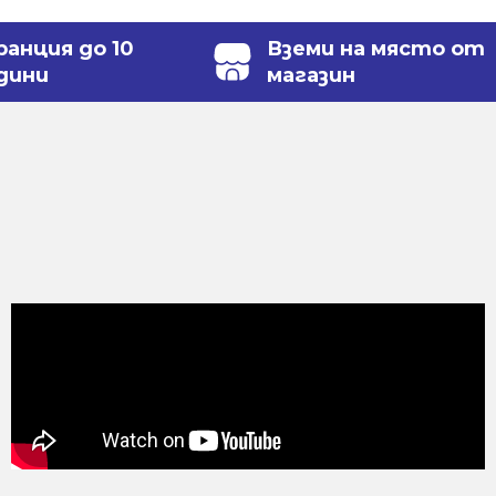
ранция до 10
Вземи на място от
дини
магазин