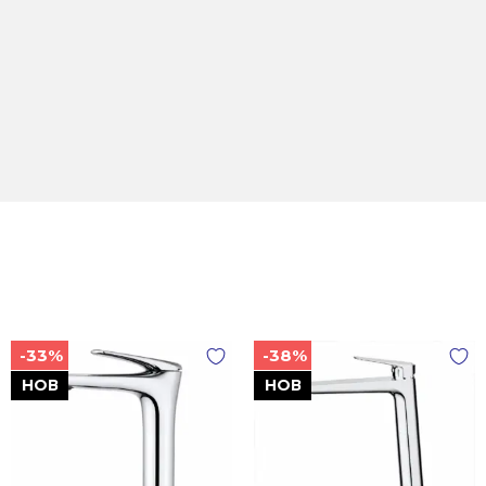
-33%
-38%
НОВ
НОВ