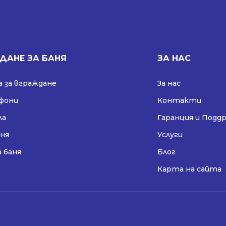
ДАНЕ ЗА БАНЯ
ЗА НАС
 за вграждане
За нас
ифони
Контакти
ла
Гаранция и Подд
аня
Услуги
а баня
Блог
Карта на сайта