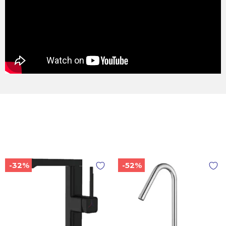
-32%
-52%