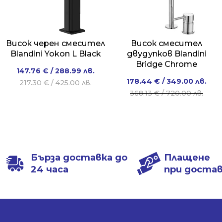
Висок черен смесител
Висок смесител
Blandini Yokon L Black
двудупков Blandini
Bridge Chrome
Original
Current
147.76
€
/ 288.99 лв.
Original
Current
178.44
€
/ 349.00 лв.
price
price
217.30
€
/ 425.00 лв.
price
price
368.13
€
/ 720.00 лв.
was:
is:
was:
is:
217.30 €
147.76 €
368.13 €
178.44 €
/
/
/
/
425.00 лв..
288.99 лв..
720.00 лв..
349.00 лв..
Бърза доставка до
Плащене
24 часа
при доста