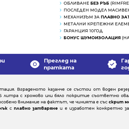
ОБЛИВАНЕ
БЕЗ РЪБ
(RIMFRE
ПОСЛЕДЕН МОДЕЛ МАСИВ
МЕХАНИЗЪМ ЗА
ПЛАВНО ЗА
МЕТАЛНИ КРЕПЕЖНИ ЕЛЕМЕ
ГАРАНЦИЯ 10ГОД
БОНУС ШУМОИЗОЛАЦИЯ
(НА
ри
Преглед на
Га
пратката
го
ация. Вграденото казанче се състои от воден резерв
6 литра с хромово или бяло покритие съответно овал
е особено внимание на фактът, че чинията е със
скрит 
нък
с
плавно затваряне
и е изработен конкретно за