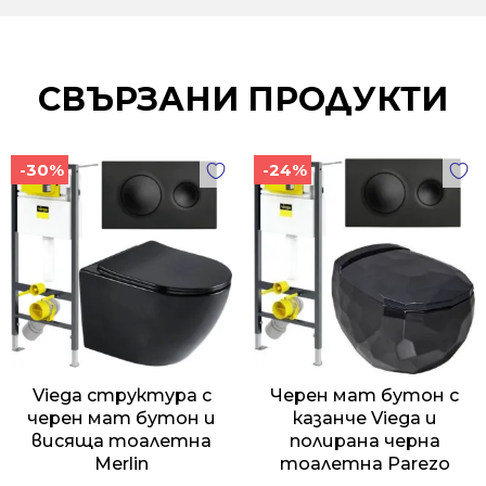
СВЪРЗАНИ ПРОДУКТИ
-30%
-24%
Viega структура с
Черен мат бутон с
черен мат бутон и
казанче Viega и
висяща тоалетна
полирана черна
Merlin
тоалетна Parezo