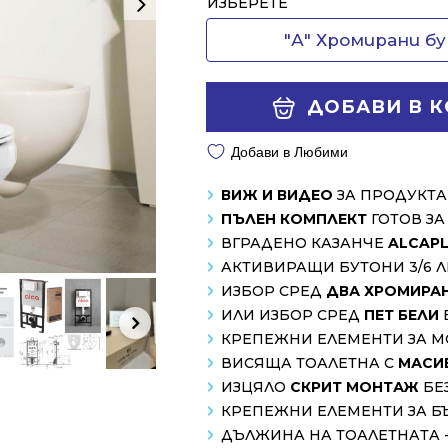
Alternative:
ИЗБЕРЕТЕ
"А" Хромирани б
ДОБАВИ В 
Добави в Любими
ВИЖ И ВИДЕО
ЗА ПРОДУКТА
ПЪЛЕН КОМПЛЕКТ
ГОТОВ З
ВГРАДЕНО КАЗАНЧЕ
ALCAPL
АКТИВИРАЩИ БУТОНИ 3/6 
ИЗБОР СРЕД
ДВА ХРОМИРА
ИЛИ ИЗБОР СРЕД
ПЕТ БЕЛИ
КРЕПЕЖНИ ЕЛЕМЕНТИ ЗА 
ВИСЯЩА ТОАЛЕТНА С
МАСИ
ИЗЦЯЛО
СКРИТ МОНТАЖ
БЕ
КРЕПЕЖНИ ЕЛЕМЕНТИ ЗА Б
ДЪЛЖИНА НА ТОАЛЕТНАТА -