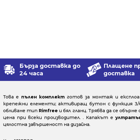
Бърза доставка до
Плащене п
24 часа
доставка
Това е
пълен комплект
готов за монтаж и експлоат
крепежни елементи; активиращ бутон с функция 3/
обливане тип
Rimfree
и бял гланц. Трябва да се обърн
цена при всеки производител. . Капакът е
ултратъ
цялостна завършеност на дизайна.