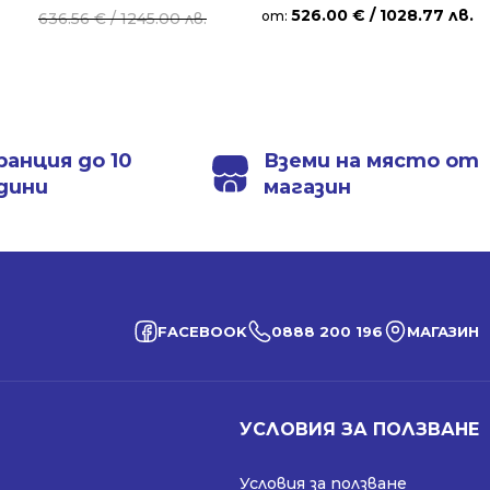
526.00
€
/ 1028.77 лв.
price
price
от:
636.56
€
/ 1245.00 лв.
was:
is:
636.56 €
474.99 €
/
/
1245.00 лв..
929.00 лв..
ранция до 10
Вземи на място от
дини
магазин
FACEBOOK
0888 200 196
МАГАЗИН
УСЛОВИЯ ЗА ПОЛЗВАНЕ
Условия за ползване