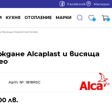
Facebook
Магазин
И
КУХНЯ
ОТОПЛЕНИЕ
МАРКИ
0
0
t и висяща тоалетна Cerseo
аждане Alcaplast и висяща
eo
Арт. №:
1818RSC
00 лв.