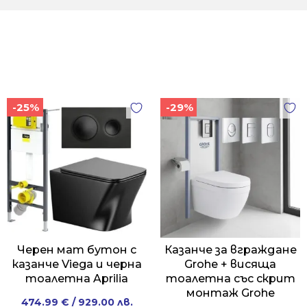
-25%
-29%
Черен мат бутон с
Казанче за вграждане
казанче Viega и черна
Grohe + висяща
тоалетна Aprilia
тоалетна със скрит
монтаж Grohe
Original
Current
474.99
€
/ 929.00 лв.