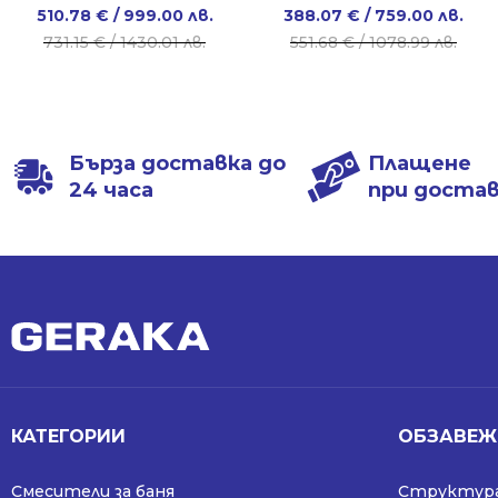
Original
Current
Original
Current
510.78
€
/ 999.00 лв.
388.07
€
/ 759.00 лв.
price
price
price
price
731.15
€
/ 1430.01 лв.
551.68
€
/ 1078.99 лв.
was:
is:
was:
is:
731.15 €
510.78 €
551.68 €
388.07 €
/
/
/
/
1430.01 лв..
999.00 лв..
1078.99 лв..
759.00 лв..
Бърза доставка до
Плащене
24 часа
при доста
КАТЕГОРИИ
ОБЗАВЕЖ
Смесители за баня
Структура