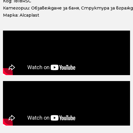
Код:
1818RSC
Категории:
Обзавеждане за баня
,
Структура за вгражд
Марка:
Alcaplast