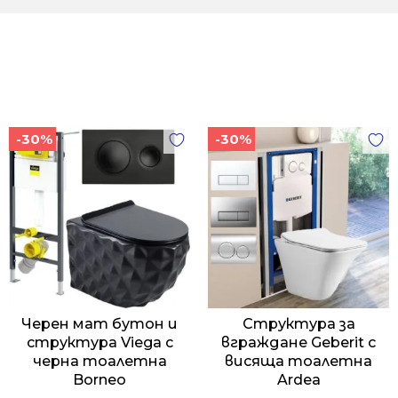
-30%
-30%
Черен мат бутон и
Структура за
структура Viega с
вграждане Geberit с
черна тоалетна
висяща тоалетна
Borneo
Ardea