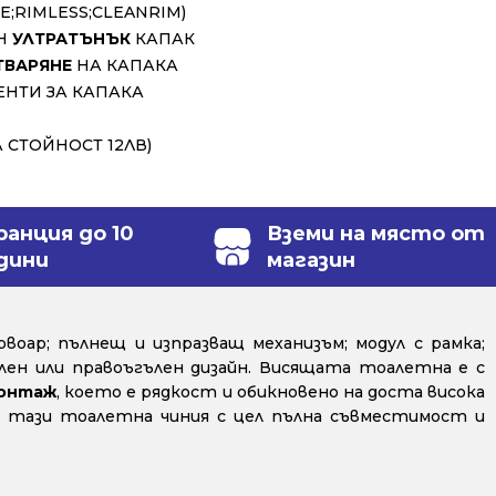
E;RIMLESS;CLEANRIM)
ЕН
УЛТРАТЪНЪК
КАПАК
ТВАРЯНЕ
НА КАПАКА
НТИ ЗА КАПАКА
 СТОЙНОСТ 12ЛВ)
ранция до 10
Вземи на място от
дини
магазин
оар; пълнещ и изпразващ механизъм; модул с рамка;
ен или правоъгълен дизайн. Висящата тоалетна е с
монтаж
, което е рядкост и обикновено на доста висока
 тази тоалетна чиния с цел пълна съвместимост и