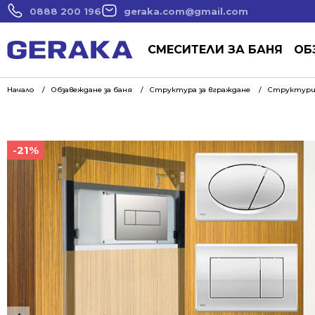
0888 200 196
geraka.com@gmail.com
СМЕСИТЕЛИ ЗА БАНЯ
ОБ
Начало
Обзавеждане за баня
Структура за вграждане
Структури 
-21%
-21%