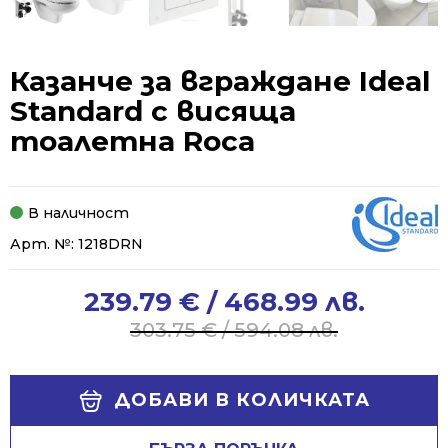
Казанче за вграждане Ideal
Standard с висяща
тоалетна Roca
В наличност
Арт. №:
1218DRN
239.79
€
/ 468.99 лв.
Original
Current
price
price
303.75
€
/ 594.08 лв.
was:
is:
303.75 €
239.79 €
Alternative:
/
/
ДОБАВИ В КОЛИЧКАТА
594.08 лв..
468.99 лв..