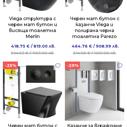
Viega структура с
Черен мат бутон с
черен мат бутон и
казанче Viega и
висяща тоалетна
полирана черна
Merlin
тоалетна Parezo
Original
Current
Original
Current
418.75
€
/ 819.00 лв.
464.76
€
/ 908.99 лв.
price
price
price
price
594.63
€
/ 1163.00 лв.
614.06
€
/ 1201.00 лв.
was:
is:
was:
is:
-25%
-29%
594.63 €
418.75 €
614.06 €
464.76 €
/
/
/
/
1163.00 лв..
819.00 лв..
1201.00 лв..
908.99 лв..
Черен мат бутон с
Казанче за вграждане