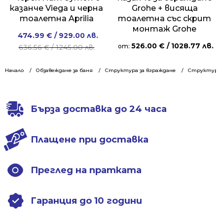
казанче Viega и черна
Grohe + висяща
тоалетна Aprilia
тоалетна със скрит
монтаж Grohe
Original
Current
474.99
€
/ 929.00 лв.
526.00
€
/ 1028.77 лв.
price
price
от:
636.56
€
/ 1245.00 лв.
was:
is:
636.56 €
474.99 €
Начало
Обзавеждане за баня
Структура за вграждане
Структури 
/
/
1245.00 лв..
929.00 лв..
Бърза доставка до 24 часа
Плащене при доставка
Преглед на пратката
Гаранция до 10 години