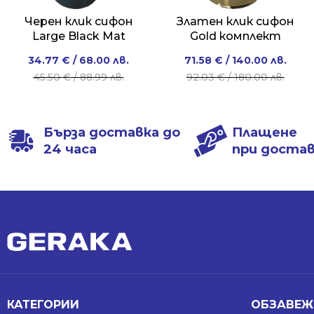
Черен клик сифон
Златен клик сифон
Large Black Mat
Gold комплект
Original
Current
Original
Current
34.77
€
/ 68.00 лв.
71.58
€
/ 140.00 лв.
price
price
price
price
45.50
€
/ 88.99 лв.
92.03
€
/ 180.00 лв.
was:
is:
was:
is:
45.50 €
34.77 €
92.03 €
71.58 €
/
/
/
/
Бърза доставка до
Плащене
88.99 лв..
68.00 лв..
180.00 лв..
140.00 лв..
24 часа
при доста
КАТЕГОРИИ
ОБЗАВЕЖ