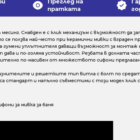
ри
Преглед на
Га
пратката
го
 месинг. Снабден е с клик механизъм с възможност да за
о се ползва най-често при керамични мивки с вграден п
 два гумени уплътнителя даващи възможност за монтаж н
дава и по-голяма устойчивост. Резбата в долната час
ачително по-масивен от множеството сифони предлагани
азнителите и решетките тип витла с болт по средата. 
са стандарт и напълно съвместими с този модел клик с
ифони за мивка за баня