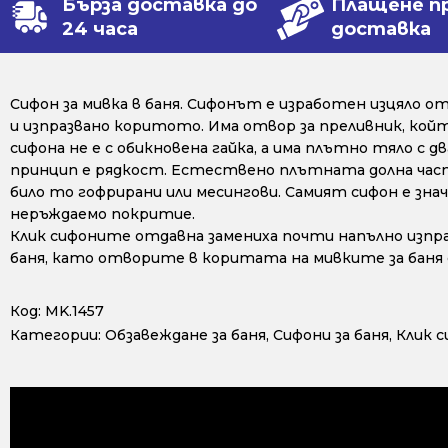
Бърза доставка до
Плащене п
24 часа
доставка
Сифон за мивка в баня. Сифонът е изработен изцяло от
и изпразвано коритото. Има отвор за преливник, койт
сифона не е с обикновена гайка, а има плътно тяло с
принцип е рядкост. Естествено плътната долна част 
било то гофрирани или месингови. Самият сифон е зн
неръждаемо покритие.
Клик сифоните отдавна замениха почти напълно изпр
баня, като отворите в коритата на мивките за баня 
Код:
MK.1457
Категории:
Обзавеждане за баня
,
Сифони за баня
,
Клик с