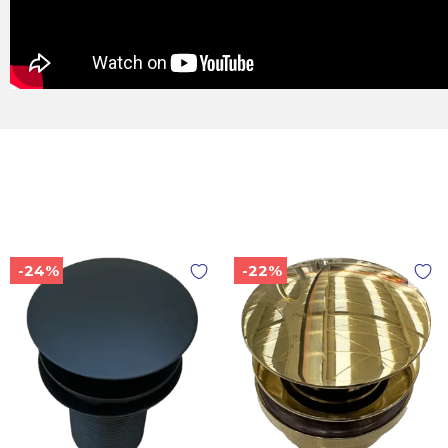
-24%
-22%