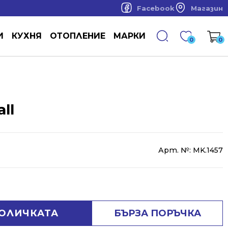
Facebook
Магазин
И
КУХНЯ
ОТОПЛЕНИЕ
МАРКИ
0
0
ll
Арт. №:
MK.1457
КОЛИЧКАТА
БЪРЗА ПОРЪЧКА