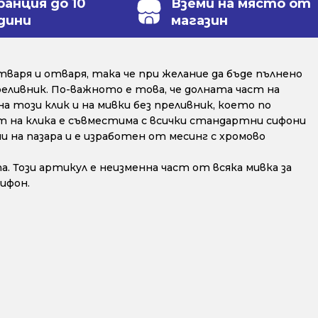
ранция до 10
Вземи на място от
дини
магазин
тваря и отваря, така че при желание да бъде пълнено
реливник. По-важното е това, че долната част на
а този клик и на мивки без преливник, което по
т на клика е съвместима с всички стандартни сифони
 на пазара и е изработен от месинг с хромово
Този артикул е неизменна част от всяка мивка за
ифон.