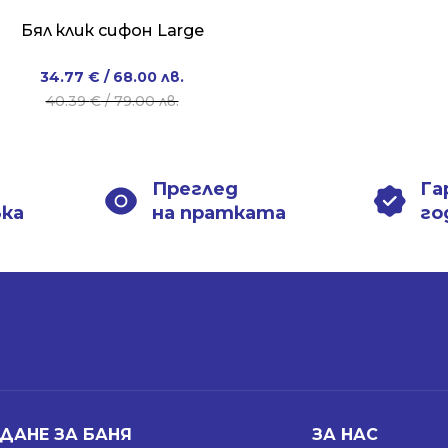
Бял клик сифон Large
Original
Current
34.77
€
/ 68.00 лв.
price
price
40.39
€
/ 79.00 лв.
was:
is:
40.39 €
34.77 €
/
/
Преглед
Га
79.00 лв..
68.00 лв..
вка
на пратката
го
ДАНЕ ЗА БАНЯ
ЗА НАС