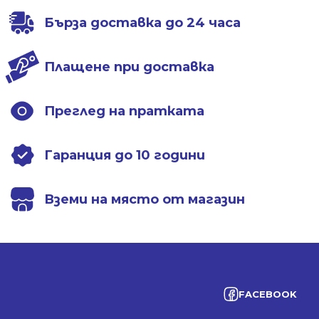
696.00 лв..
498.99 лв..
578.01 лв..
428.99 лв..
Бърза доставка до 24 часа
Плащене при доставка
Преглед на пратката
Гаранция до 10 години
Вземи на място от магазин
FACEBOOK