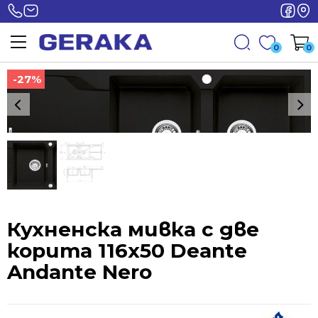
0
0
-27%
-27%
Кухненска мивка с две
корита 116х50 Deante
Andante Nero