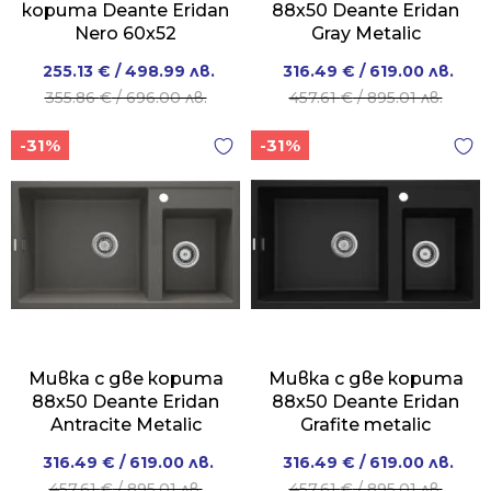
корита Deante Eridan
88х50 Deante Eridan
Nero 60x52
Gray Metalic
Original
Current
Original
Current
255.13
€
/ 498.99 лв.
316.49
€
/ 619.00 лв.
price
price
price
price
355.86
€
/ 696.00 лв.
457.61
€
/ 895.01 лв.
was:
is:
was:
is:
-31%
-31%
355.86 €
255.13 €
457.61 €
316.49 €
/
/
/
/
696.00 лв..
498.99 лв..
895.01 лв..
619.00 лв..
Мивка с две корита
Мивка с две корита
88х50 Deante Eridan
88х50 Deante Eridan
Antracite Metalic
Grafite metalic
Original
Current
Original
Current
316.49
€
/ 619.00 лв.
316.49
€
/ 619.00 лв.
price
price
price
price
457.61
€
/ 895.01 лв.
457.61
€
/ 895.01 лв.