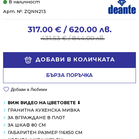
В наличност
Арт. №:
ZQNN213
317.00
€
/ 620.00 лв.
Original
Current
price
price
431.53
€
/ 844.00 лв.
was:
is:
431.53 €
317.00 €
Alternative:
/
/
ДОБАВИ В КОЛИЧКАТА
844.00 лв..
620.00 лв..
БЪРЗА ПОРЪЧКА
Добави в Любими
ВИЖ ВИДЕО НА ЦВЕТОВЕТЕ ⬇
ГРАНИТНА КУХЕНСКА МИВКА
ЗА ВГРАЖДАНЕ В ПЛОТ
ЗА ШКАФ 80 СМ
ГАБАРИТЕН РАЗМЕР 116Х50 СМ