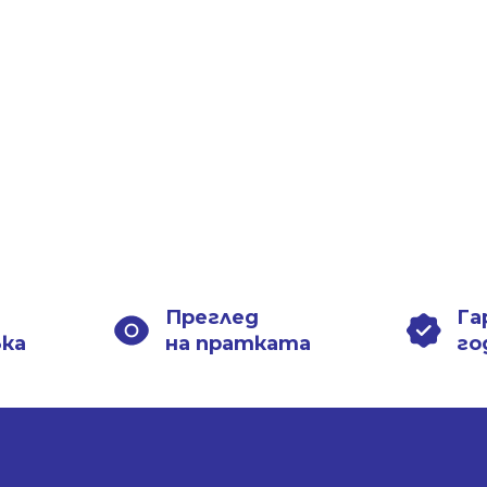
Преглед
Га
вка
на пратката
го