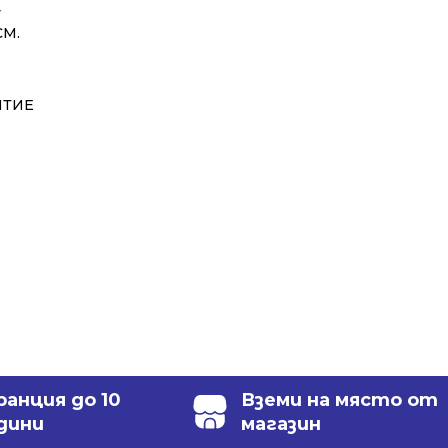
⬇
СМ.
ИТИЕ
ранция до 10
Вземи на място от
дини
магазин