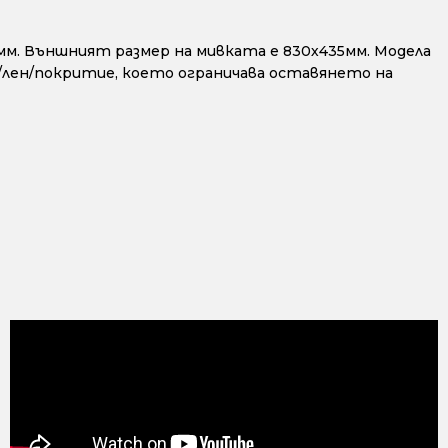
0мм. Външният размер на мивката е 830х435мм. Модела
но/лен/покритие, което ограничава оставянето на