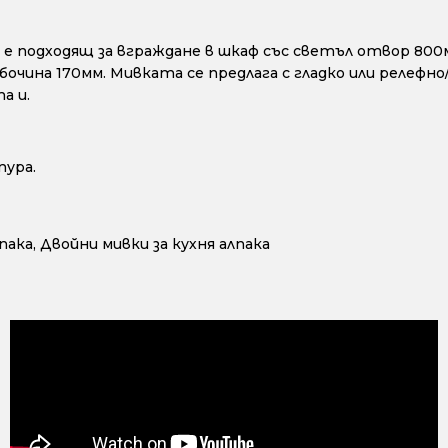
а е подходящ за вграждане в шкаф със светъл отвор 80
лбочина 170мм. Мивката се предлага с гладко или релеф
а и.
тура.
пака
,
Двойни мивки за кухня алпака