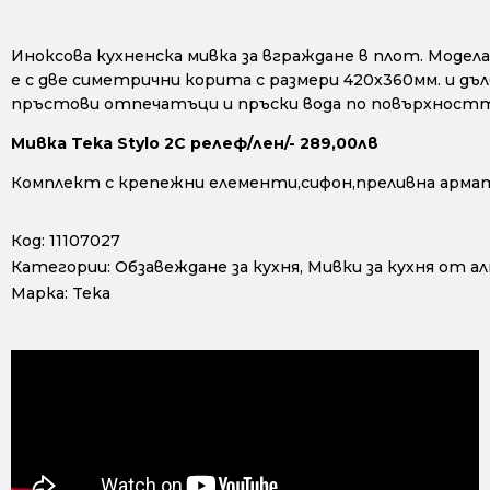
Иноксова кухненска мивка за вграждане в плот. Модел
е с две симетрични корита с размери 420х360мм. и дъ
пръстови отпечатъци и пръски вода по повърхностт
Мивка Teka Stylo 2C релеф/лен/- 289,00лв
Комплект с крепежни елементи,сифон,преливна арма
Код:
11107027
Категории:
Обзавеждане за кухня
,
Мивки за кухня от ал
Марка:
Teka