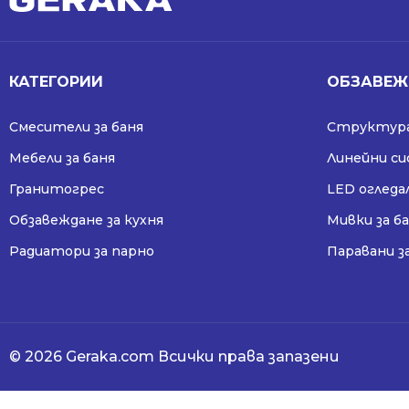
КАТЕГОРИИ
ОБЗАВЕЖ
Смесители за баня
Структура
Мебели за баня
Линейни с
Гранитогрес
LED огледа
Обзавеждане за кухня
Мивки за б
Радиатори за парно
Паравани з
© 2026 Geraka.com Всички права запазени