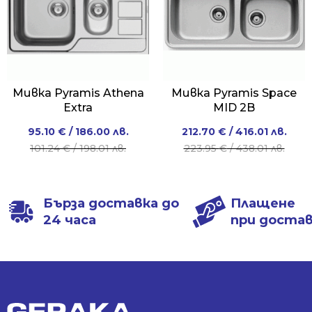
Мивка Pyramis Athena
Мивка Pyramis Space
Extra
MID 2B
Original
Current
Original
Current
95.10
€
/ 186.00 лв.
212.70
€
/ 416.01 лв.
price
price
price
price
101.24
€
/ 198.01 лв.
223.95
€
/ 438.01 лв.
was:
is:
was:
is:
101.24 €
95.10 €
223.95 €
212.70 €
/
/
/
/
Бърза доставка до
Плащене
198.01 лв..
186.00 лв..
438.01 лв..
416.01 лв..
24 часа
при доста