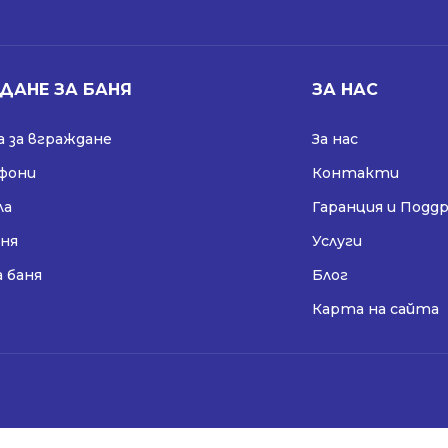
ДАНЕ ЗА БАНЯ
ЗА НАС
 за вграждане
За нас
ифони
Контакти
ла
Гаранция и Подд
аня
Услуги
а баня
Блог
Карта на сайта