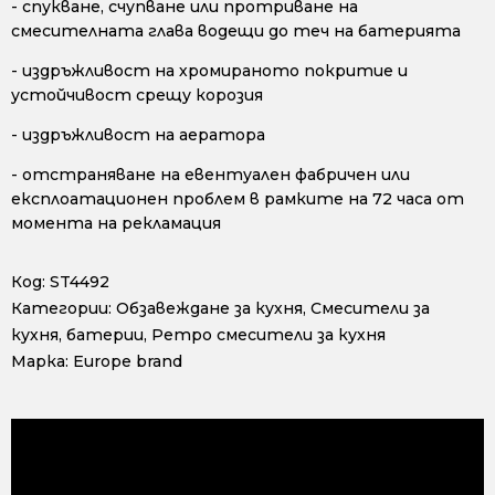
- спукване, счупване или протриване на
смесителната глава водещи до теч на батерията
- издръжливост на хромираното покритие и
устойчивост срещу корозия
- издръжливост на аератора
- отстраняване на евентуален фабричен или
експлоатационен проблем в рамките на 72 часа от
момента на рекламация
Код:
ST4492
Категории:
Обзавеждане за кухня
,
Смесители за
кухня, батерии
,
Ретро смесители за кухня
Марка:
Europe brand