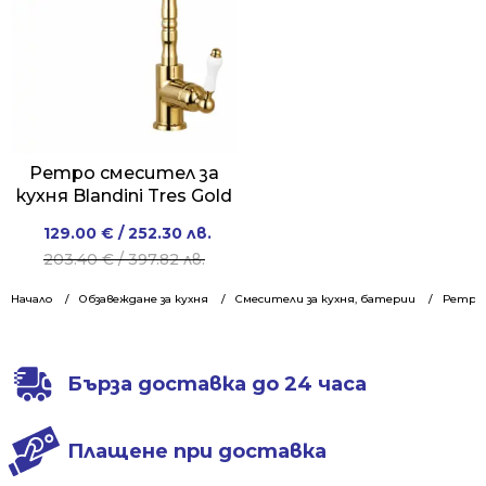
Ретро смесител за
кухня Blandini Tres Gold
Original
Current
129.00
€
/ 252.30 лв.
price
price
203.40
€
/ 397.82 лв.
was:
is:
Начало
Обзавеждане за кухня
Смесители за кухня, батерии
Ретро 
203.40 €
129.00 €
/
/
397.82 лв..
252.30 лв..
Бърза доставка до 24 часа
Плащене при доставка