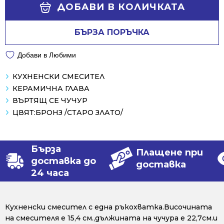
Alternative:
/
/
ДОБАВИ В КОЛИЧКАТА
320.99 лв..
226.00 лв..
БЪРЗА ПОРЪЧКА
Добави в Любими
КУХНЕНСКИ СМЕСИТЕЛ
КЕРАМИЧНА ГЛАВА
ВЪРТЯЩ СЕ ЧУЧУР
ЦВЯТ:БРОНЗ /СТАРО ЗЛАТО/
Бърза
Плащене при
доставка до
доставка
24 часа
Кухненски смесител с една ръкохватка.Височината
на смесителя е 15,4 см.,дължината на чучура е 22,7см.и