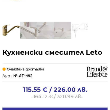
Кухненски смесител Leto
Очаквана доставка
Арт. №:
ST4492
115.55
€
/ 226.00 лв.
Original
Current
price
price
164.12
€
/ 320.99 лв.
was:
is:
164.12 €
115.55 €