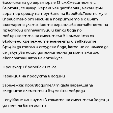
височината до аератора е 13 см.Смесителя е с
въртящ се чучур, керамичен затварящ механизъм,
аератор срещу натрупване на варовик.Тялото му е
изработено от месинг а покритието е с цвят
състарено злато, което ограничава оставянето на
пръстови отпечатъци и капки вода по
повърхността на смесителя.В комплекта са
включени крепежните елементи и гъвкавите
връзки за топла и студена вода, като не се налага да
се закупува нищо допълнително за монтажа или
експлоатацията на артикула.
Произход: Европейски съюз.
Гаранция на продукта 6 години.
Забележка: производителят дава гаранция за
следните елементи и възможни повреди
- спукване или шупли в тялото на смесителя водещи
до теч на батерията