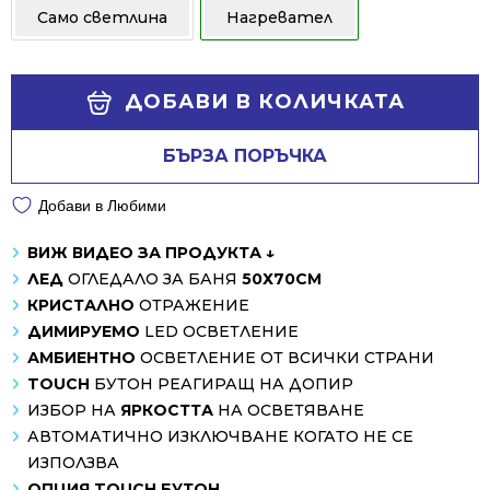
Само светлина
Нагревател
418.00 лв..
249.00 лв..
Alternative:
ДОБАВИ В КОЛИЧКАТА
БЪРЗА ПОРЪЧКА
Добави в Любими
ВИЖ ВИДЕО ЗА ПРОДУКТА ↓
ЛЕД
ОГЛЕДАЛО ЗА БАНЯ
50Х70СМ
КРИСТАЛНО
ОТРАЖЕНИЕ
ДИМИРУЕМО
LED ОСВЕТЛЕНИЕ
АМБИЕНТНО
ОСВЕТЛЕНИЕ ОТ ВСИЧКИ СТРАНИ
TOUCH
БУТОН РЕАГИРАЩ НА ДОПИР
ИЗБОР НА
ЯРКОСТТА
НА ОСВЕТЯВАНЕ
АВТОМАТИЧНО ИЗКЛЮЧВАНЕ КОГАТО НЕ СЕ
ИЗПОЛЗВА
ОПЦИЯ TOUCH БУТОН