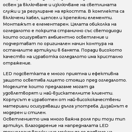
освен за включване и изключване на светлината
служи и за регулиране на яркостта. В комплекта са
включени кабел, щепсел и крепежни елементи.
Монтажът е елементарен. Цялата обиколка на
огледалото е покрита странично със светодиоди
които осигуряват амбиентно осветление и
подчертават по оригинален начин контура на
останалите артикули в банята. Поради високото
качество на изработка огледалото има кристално
отражение.
LED подсветката е много приятна и ефективна
защото осветява лицето стоящо пред огледалото.
Моделите които предлагаме могат да
удовлетворят и най-взискателните клиенти.
Kорпусът е изработен от най-висококачествени
материали осигуряващи дълга употреба. Дизайнът е
модерен и стилен.
Осветлението има много важна роля при този тип
артикул. Благодарение на напредналата LED