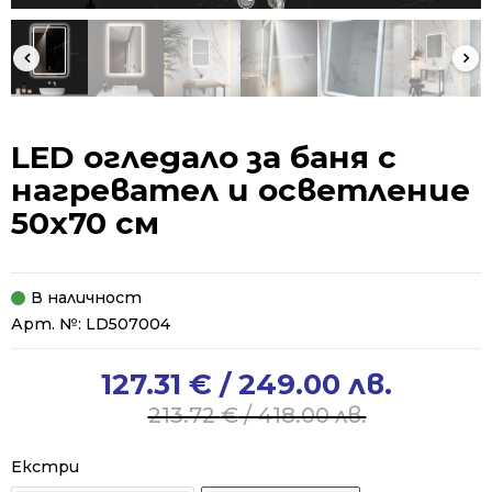
LED огледало за баня с
нагревател и осветление
50х70 см
В наличност
Арт. №:
LD507004
127.31
€
/ 249.00 лв.
Original
Current
price
price
213.72
€
/ 418.00 лв.
was:
is:
213.72 €
127.31 €
Екстри
/
/