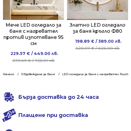
Мече LED огледало за
Златно LED огледало
баня с нагревател
за баня кръгло Ф80
против изпотяване 95
Original
Current
198.89
€
/ 389.00 лв.
см
price
price
320.07
€
/ 626.00 лв.
Original
Current
229.57
€
/ 449.00 лв.
was:
is:
price
price
370.69
€
/ 725.01 лв.
320.07 €
198.89 €
was:
is:
/
/
370.69 €
229.57 €
Начало
Обзавеждане за баня
LED огледала за баня с нагревател Touch
626.00 лв..
389.00 лв..
/
/
725.01 лв..
449.00 лв..
Бърза доставка до 24 часа
Плащене при доставка