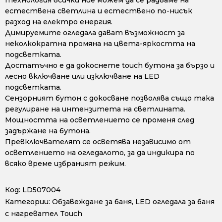
технология всички ние можем да се радваме на
естествена светлина и естествено по-нисък
разход на електро енергия.
Димируемите огледала дават възможност за
неколкократна промяна на цвета-яркостта на
подсветката.
Достатъчно е да докоснете touch бутона за бързо и
лесно включване или изключване на LED
подсветката.
Сензорният бутон с докосване позволява също така
регулиране на интензитета на светлината.
Мощността на осветлението се променя след
задържане на бутона.
Превключвателят се осветява независимо от
осветлението на огледалото, за да индикира по
всяко време избраният режим.
Код:
LD507004
Категории:
Обзавеждане за баня
,
LED огледала за баня
с нагревател Touch