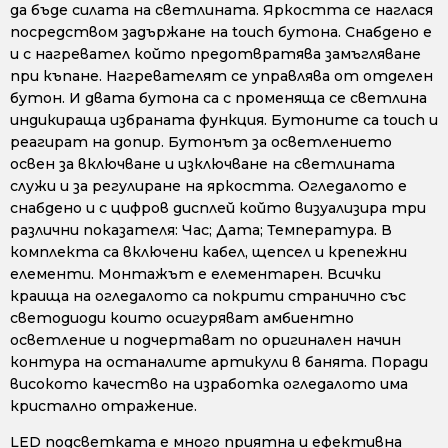
да бъде силата на светлината. Яркостта се наглася
посредством задържане на touch бутона. Снабдено е
и с нагревател който предотвратява замъгляване
при къпане. Нагревателят се управлява от отделен
бутон. И двата бутона са с променяща се светлина
индикираща избраната функция. Бутоните са touch и
реагират на допир. Бутонът за осветлението
освен за включване и изключване на светлината
служи и за регулиране на яркостта. Огледалото е
снабдено и с цифров дисплей който визуализира три
различни показателя: Час; Дата; Температура. В
комплекта са включени кабел, щепсел и крепежни
елементи. Монтажът е елементарен. Всички
краища на огледалото са покрити странично със
светодиоди които осигуряват амбиентно
осветление и подчертават по оригинален начин
контура на останалите артикули в банята. Поради
високото качество на изработка огледалото има
кристално отражение.
LED подсветката е много приятна и ефективна