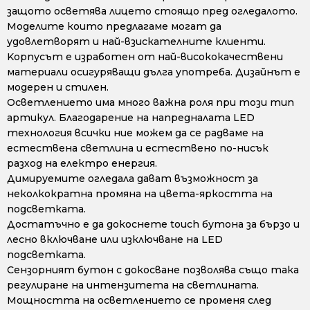
защото осветява лицето стоящо пред огледалото.
Моделите които предлагаме могат да
удовлетворят и най-взискателните клиенти.
Kорпусът е изработен от най-висококачествени
материали осигуряващи дълга употреба. Дизайнът е
модерен и стилен.
Осветлението има много важна роля при този тип
артикул. Благодарение на напредналата LED
технология всички ние можем да се радваме на
естествена светлина и естествено по-нисък
разход на електро енергия.
Димируемите огледала дават възможност за
неколкократна промяна на цвета-яркостта на
подсветката.
Достатъчно е да докоснете touch бутона за бързо и
лесно включване или изключване на LED
подсветката.
Сензорният бутон с докосване позволява също така
регулиране на интензитета на светлината.
Мощността на осветлението се променя след