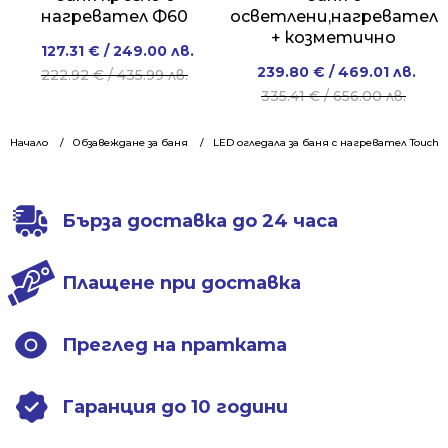
нагревател Ф60
осветлени,нагревател
+ козметично
Original
Current
127.31
€
/ 249.00 лв.
Original
Current
239.80
€
/ 469.01 лв.
price
price
222.92
€
/ 435.99 лв.
price
price
335.41
€
/ 656.00 лв.
was:
is:
was:
is:
222.92 €
127.31 €
335.41 €
239.80 €
Начало
Обзавеждане за баня
/
/
LED огледала за баня с нагревател Touch
/
/
435.99 лв..
249.00 лв..
656.00 лв..
469.01 лв..
Бърза доставка до 24 часа
Плащене при доставка
Преглед на пратката
Гаранция до 10 години