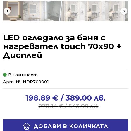
LED огледало за баня с
нагревател touch 70х90 +
Дисплей
В наличност
Арт. №:
NDR709001
198.89
€
/ 389.00 лв.
Original
Current
price
price
278.14
€
/ 543.99 лв.
was:
is:
278.14 €
198.89 €
Alternative:
/
/
ДОБАВИ В КОЛИЧКАТА