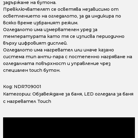
задържане на бутона.
Превключвателят се осветява независимо от
осветлението на огледалото, за да индикира по
всяко време избраният режим.
Огледалото има измервателен уред за
температурата като тя се изписва периодично
върху цифровият дисплей.
Огледалото има нагревател или иначе казано
система тип анти-пара с постепенно нагряване на
огледалната повърхност и управление чрез
специален touch бутон.
Код:
NDR709001
Категории:
Обзавеждане за баня
,
LED огледала за баня
с нагревател Touch