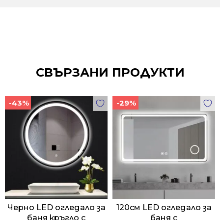
СВЪРЗАНИ ПРОДУКТИ
-43%
-29%
Черно LED огледало за
120см LED огледало за
баня кръгло с
баня с