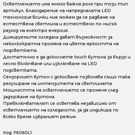
Осветлението има много важна роля при този тип
артикул. Благодарение на напредналата LED
технология всички ние можем да се радваме на
естествена светлина и естествено по-нисък
разход на електро енергия.
Димируемите огледала дават възможност за
неколкократна промяна на цвета-яркостта на
подсветката.
Достатъчно е да докоснете touch бутона за бързо и
лесно включване или изключване на LED
подсветката.
Сензорният бутон с докосване позволява също така
регулиране на интензитета на светлината.
Мощността на осветлението се променя след
задържане на бутона.
Превключвателят се осветява независимо от
осветлението на огледалото, за да индикира по
всяко време избраният режим.
Код:
F6060L1