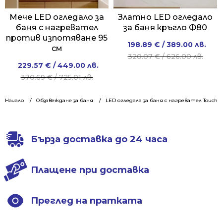
Мече LED огледало за
Златно LED огледало
баня с нагревател
за баня кръгло Ф80
против изпотяване 95
Original
Current
198.89
€
/ 389.00 лв.
см
price
price
320.07
€
/ 626.00 лв.
Original
Current
229.57
€
/ 449.00 лв.
was:
is:
price
price
370.69
€
/ 725.01 лв.
320.07 €
198.89 €
was:
is:
/
/
370.69 €
229.57 €
Начало
Обзавеждане за баня
LED огледала за баня с нагревател Touch
626.00 лв..
389.00 лв..
/
/
725.01 лв..
449.00 лв..
Бърза доставка до 24 часа
Плащене при доставка
Преглед на пратката