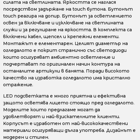
силата на светлината. Яркостта се наглася
посредством задържане на touch бутона. Бутонът
touch реагира на допир. Бутонът за осветлението
освен за включване и изключване на светлината
служи и за регулиране на яркостта. В комплекта са
включени кабел, щепсел и крепежни елементи.
Монтажът е елементарен. Целият диаметър на
огледалото е покрит странично със светодиоди
които осигуряват амбиентно осветление и
подчертават по оригинален начин контура на
останалите артикули в банята. Поради високото
качество на изработка огледалото има кристално
отражение.
LED подсветката е много приятна и ефективна
защото осветява лицето стоящо пред огледалото.
Моделите които предлагаме могат да
удовлетворят и най-взискателните клиенти.
Kорпусът е изработен от най-висококачествени
материали осигуряващи дълга употреба. Дизайнът е
модерен и стилен.