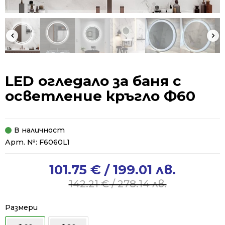
LED огледало за баня с
осветление кръгло Ф60
В наличност
Арт. №:
F6060L1
101.75
€
/ 199.01 лв.
Original
Current
price
price
142.21
€
/ 278.14 лв.
was:
is:
142.21 €
101.75 €
Размери
/
/