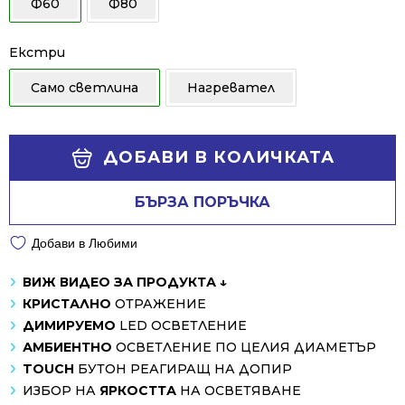
Ф60
Ф80
278.14 лв..
199.01 лв..
Екстри
Само светлина
Нагревател
Alternative:
ДОБАВИ В КОЛИЧКАТА
БЪРЗА ПОРЪЧКА
Добави в Любими
ВИЖ ВИДЕО ЗА ПРОДУКТА ↓
КРИСТАЛНО
ОТРАЖЕНИЕ
ДИМИРУЕМО
LED ОСВЕТЛЕНИЕ
АМБИЕНТНО
ОСВЕТЛЕНИЕ ПО ЦЕЛИЯ ДИАМЕТЪР
TOUCH
БУТОН РЕАГИРАЩ НА ДОПИР
ИЗБОР НА
ЯРКОСТТА
НА ОСВЕТЯВАНЕ