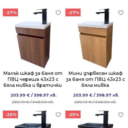
-27%
-27%
Малък шкаф за баня от
Мини дървесен шкаф
ПВЦ череша 43х23 с
за баня от ПВЦ 43х23 с
бяла мивка и вратички
бяла мивка
Original
Current
Original
Current
203.99
€
/ 398.97 лв.
203.99
€
/ 398.97 лв.
price
price
price
price
280.19
€
/ 548.00 лв.
280.19
€
/ 548.00 лв.
was:
is:
was:
is:
-25%
-25%
280.19 €
203.99 €
280.19 €
203.99 €
/
/
/
/