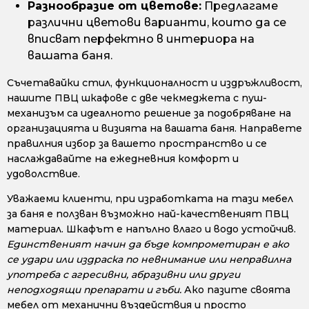
Разнообразие от цветове:
Предлагаме
различни цветови варианти, които да се
вписват перфектно в интериора на
вашата баня.
Съчетавайки стил, функционалност и издръжливост,
нашите ПВЦ шкафове с две чекмеджета с пуш-
механизъм са идеалното решение за подобряване на
организацията и визията на вашата баня. Направете
правилния избор за вашето пространство и се
наслаждавайте на ежедневния комфорт и
удоволствие.
Уважаеми клиенти, при изработката на тази мебел
за баня е ползван възможно най-качественият ПВЦ
материал. Шкафът е напълно влаго и водо устойчив.
Единственият начин да бъде компрометиран е ако
се удари или издраска по невнимание или неправилна
употреба с агресивни, абразивни или други
неподходящи препарати и гъби.
Ако пазите своята
мебел от механични въздействия и просто