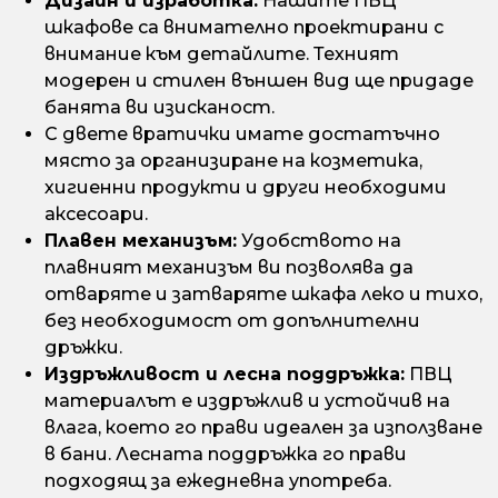
Дизайн и изработка:
Нашите ПВЦ
шкафове са внимателно проектирани с
внимание към детайлите. Техният
модерен и стилен външен вид ще придаде
банята ви изисканост.
С двете вратички имате достатъчно
място за организиране на козметика,
хигиенни продукти и други необходими
аксесоари.
Плавен механизъм:
Удобството на
плавният механизъм ви позволява да
отваряте и затваряте шкафа леко и тихо,
без необходимост от допълнителни
дръжки.
Издръжливост и лесна поддръжка:
ПВЦ
материалът е издръжлив и устойчив на
влага, което го прави идеален за използване
в бани. Лесната поддръжка го прави
подходящ за ежедневна употреба.