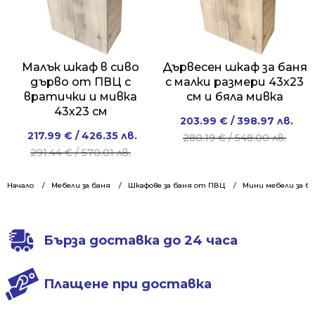
Малък шкаф в сиво
Дървесен шкаф за баня
дърво от ПВЦ с
с малки размери 43х23
вратички и мивка
см и бяла мивка
43х23 см
Original
Current
203.99
€
/ 398.97 лв.
Original
Current
217.99
€
/ 426.35 лв.
price
price
280.19
€
/ 548.00 лв.
price
price
291.44
€
/ 570.01 лв.
was:
is:
was:
is:
280.19 €
203.99 €
291.44 €
217.99 €
Начало
Мебели за баня
Шкафове за баня от ПВЦ
/
/
Мини мебели за б
/
/
548.00 лв..
398.97 лв..
570.01 лв..
426.35 лв..
Бърза доставка до 24 часа
Плащене при доставка