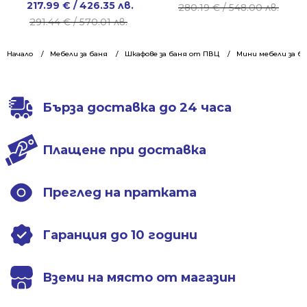
Original
Current
217.99
€
/ 426.35 лв.
price
price
280.19
€
/ 548.00 лв.
price
price
291.44
€
/ 570.01 лв.
was:
is:
was:
is:
280.19 €
203.99 €
291.44 €
217.99 €
Начало
Мебели за баня
Шкафове за баня от ПВЦ
/
/
Мини мебели за б
/
/
548.00 лв..
398.97 лв..
570.01 лв..
426.35 лв..
Бърза доставка до 24 часа
Плащене при доставка
Преглед на пратката
Гаранция до 10 години
Вземи на място от магазин