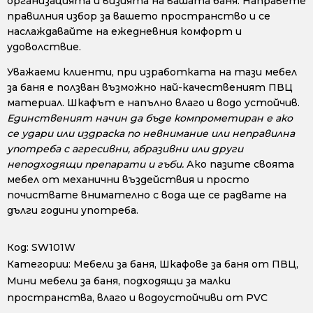
организацията и визията на вашата баня. Направете
правилния избор за вашето пространство и се
наслаждавайте на ежедневния комфорт и
удоволствие.
Уважаеми клиенти, при изработката на тази мебел
за баня е ползван възможно най-качественият ПВЦ
материал. Шкафът е напълно влаго и водо устойчив.
Единственият начин да бъде компрометиран е ако
се удари или издраска по невнимание или неправилна
употреба с агресивни, абразивни или други
неподходящи препарати и гъби.
Ако пазите своята
мебел от механични въздействия и просто
почиствате внимателно с вода ще се радвате на
дълги години употреба.
Код:
SW101W
Категории:
Мебели за баня
,
Шкафове за баня от ПВЦ
,
Мини мебели за баня, подходящи за малки
пространства, влаго и водоустойчиви от PVC