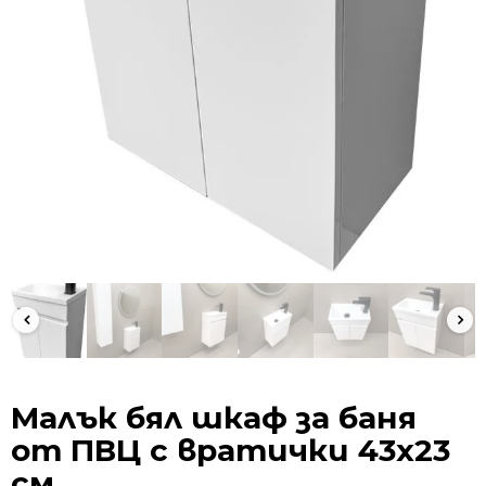
Малък бял шкаф за баня
от ПВЦ с вратички 43х23
см