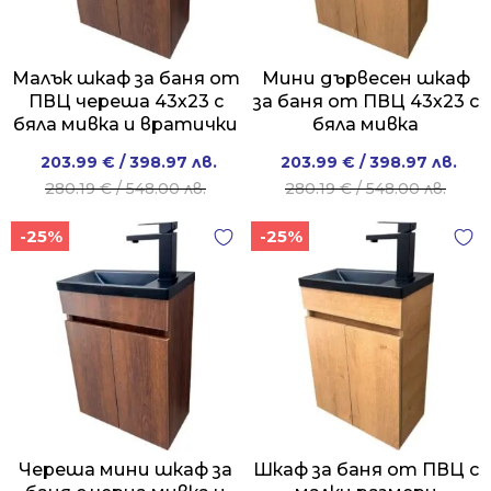
Малък шкаф за баня от
Мини дървесен шкаф
ПВЦ череша 43х23 с
за баня от ПВЦ 43х23 с
бяла мивка и вратички
бяла мивка
Original
Current
Original
Current
203.99
€
/ 398.97 лв.
203.99
€
/ 398.97 лв.
price
price
price
price
280.19
€
/ 548.00 лв.
280.19
€
/ 548.00 лв.
was:
is:
was:
is:
-25%
-25%
280.19 €
203.99 €
280.19 €
203.99 €
/
/
/
/
548.00 лв..
398.97 лв..
548.00 лв..
398.97 лв..
Череша мини шкаф за
Шкаф за баня от ПВЦ с