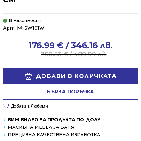
В наличност
Арт. №:
SW101W
176.99
€
/ 346.16 лв.
Original
Current
price
price
250.53
€
/ 489.99 лв.
was:
is:
250.53 €
176.99 €
Alternative:
/
/
ДОБАВИ В КОЛИЧКАТА
489.99 лв..
346.16 лв..
БЪРЗА ПОРЪЧКА
Добави в Любими
ВИЖ ВИДЕО ЗА ПРОДУКТА ПО-ДОЛУ
МАСИВНА МЕБЕЛ ЗА БАНЯ
ПРЕЦИЗНА КАЧЕСТВЕНА ИЗРАБОТКА