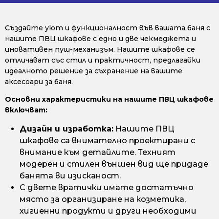
Създайте уют и функционалност във вашата баня с
нашите ПВЦ шкафове с едно и две чекмеджета и
иновативен пуш-механизъм. Нашите шкафове се
отличават със стил и практичност, предлагайки
идеалното решение за съхранение на вашите
аксесоари за баня.
Основни характеристики на нашите ПВЦ шкафове
включват:
Дизайн и изработка:
Нашите ПВЦ
шкафове са внимателно проектирани с
внимание към детайлите. Техният
модерен и стилен външен вид ще придаде
банята ви изисканост.
С двете вратички имате достатъчно
място за организиране на козметика,
хигиенни продукти и други необходими