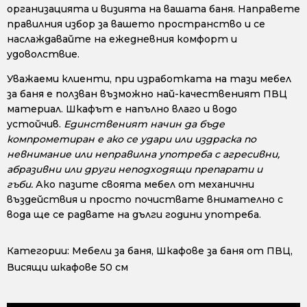
организацията и визията на вашата баня. Направете
правилния избор за вашето пространство и се
наслаждавайте на ежедневния комфорт и
удоволствие.
Уважаеми клиенти, при изработката на тази мебел
за баня е ползван възможно най-качественият ПВЦ
материал. Шкафът е напълно влаго и водо
устойчив.
Единственият начин да бъде
компрометиран е ако се удари или издраска по
невнимание или неправилна употреба с агресивни,
абразивни или други неподходящи препарати и
гъби.
Ако пазите своята мебел от механични
въздействия и просто почиствате внимателно с
вода ще се радвате на дълги години употреба.
Категории:
Мебели за баня
,
Шкафове за баня от ПВЦ
,
Висящи шкафове 50 см