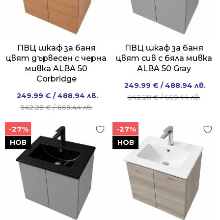
ПВЦ шкаф за баня
ПВЦ шкаф за баня
цвят дървесен с черна
цвят сив с бяла мивка
мивка ALBA 50
ALBA 50 Gray
Corbridge
Original
Current
249.99
€
/ 488.94 лв.
Original
Current
249.99
€
/ 488.94 лв.
price
price
342.28
€
/ 669.44 лв.
price
price
342.28
€
/ 669.44 лв.
was:
is:
was:
is:
342.28 €
249.99 €
-27%
-27%
342.28 €
249.99 €
/
/
/
/
НОВ
НОВ
669.44 лв..
488.94 лв..
669.44 лв..
488.94 лв..