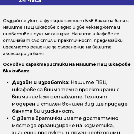
24 часа
Създайте уют и функционалност във вашата баня с
нашите ПВЦ шкафове с едно и две чекмеджета и
иновативен пуш-механизъм. Нашите шкафове се
отличават със стил и практичност, предлагайки
идеалното решение за съхранение на вашите
аксесоари за баня.
Основни характеристики на нашите ПВЦ шкафове
включват:
Дизайн и изработка:
Нашите ПВЦ
шкафове са внимателно проектирани с
внимание към детайлите. Техният
модерен и стилен външен вид ще придаде
банята ви изисканост.
С двете вратички имате достатъчно
място за организиране на козметика,
хигиенни продукти и други необходими