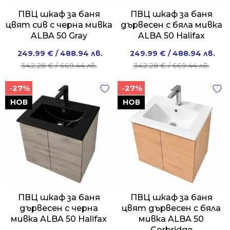
ПВЦ шкаф за баня
ПВЦ шкаф за баня
цвят сив с черна мивка
дървесен с бяла мивка
ALBA 50 Gray
ALBA 50 Halifax
Original
Current
Original
Current
249.99
€
/ 488.94 лв.
249.99
€
/ 488.94 лв.
price
price
price
price
342.28
€
/ 669.44 лв.
342.28
€
/ 669.44 лв.
was:
is:
was:
is:
-27%
-27%
342.28 €
249.99 €
342.28 €
249.99 €
/
/
/
/
НОВ
НОВ
669.44 лв..
488.94 лв..
669.44 лв..
488.94 лв..
ПВЦ шкаф за баня
ПВЦ шкаф за баня
дървесен с черна
цвят дървесен с бяла
мивка ALBA 50 Halifax
мивка ALBA 50
Corbridge