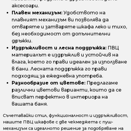
аксесоари.
Плавен механизъм:
Удобството на
плавният механизъм ви позволява да
отваряте и затваряте шкафа леко и тихо,
без необходимост от допълнителни
дръжки.
Издръжливост и лесна поддръжка:
ПВЦ
материалът е издръжлив и устойчив на
влага, което го прави идеален за използване
в бани. Лесната поддръжка го прави
подходящ за ежедневна употреба.
Разнообразие от цветове:
Предлагаме
различни цветови варианти, които да се
вписват перфектно в интериора на
вашата баня.
Съчетавайки стил, функционалност и издръжливост,
нашите ПВЦ шкафове с две чекмеджета с пуш-
механизъм са идеалното решение за подобряване на