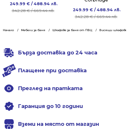
Original
Current
249.99
€
/ 488.94 лв.
Original
Current
249.99
€
/ 488.94 лв.
price
price
342.28
€
/ 669.44 лв.
price
price
342.28
€
/ 669.44 лв.
was:
is:
was:
is:
342.28 €
249.99 €
342.28 €
249.99 €
Начало
Мебели за баня
/
/
Шкафове за баня от ПВЦ
Висящи шкафове 5
/
/
669.44 лв..
488.94 лв..
669.44 лв..
488.94 лв..
Бърза доставка до 24 часа
Плащене при доставка
Преглед на пратката
Гаранция до 10 години
Вземи на място от магазин