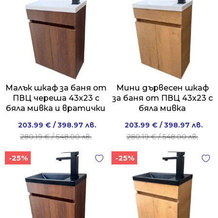
Малък шкаф за баня от
Мини дървесен шкаф
ПВЦ череша 43х23 с
за баня от ПВЦ 43х23 с
бяла мивка и вратички
бяла мивка
Original
Current
Original
Current
203.99
€
/ 398.97 лв.
203.99
€
/ 398.97 лв.
price
price
price
price
280.19
€
/ 548.00 лв.
280.19
€
/ 548.00 лв.
was:
is:
was:
is:
-25%
-25%
280.19 €
203.99 €
280.19 €
203.99 €
/
/
/
/
548.00 лв..
398.97 лв..
548.00 лв..
398.97 лв..