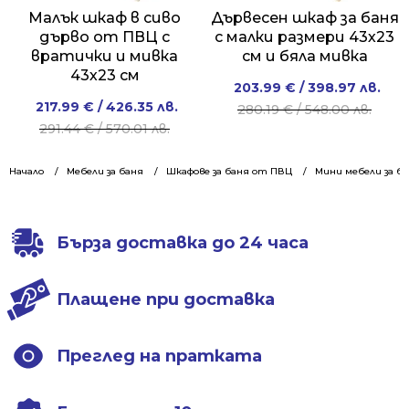
Малък шкаф в сиво
Дървесен шкаф за баня
дърво от ПВЦ с
с малки размери 43х23
вратички и мивка
см и бяла мивка
43х23 см
Original
Current
203.99
€
/ 398.97 лв.
Original
Current
217.99
€
/ 426.35 лв.
price
price
280.19
€
/ 548.00 лв.
price
price
291.44
€
/ 570.01 лв.
was:
is:
was:
is:
280.19 €
203.99 €
291.44 €
217.99 €
Начало
Мебели за баня
Шкафове за баня от ПВЦ
/
/
Мини мебели за б
/
/
548.00 лв..
398.97 лв..
570.01 лв..
426.35 лв..
Бърза доставка до 24 часа
Плащене при доставка
Преглед на пратката