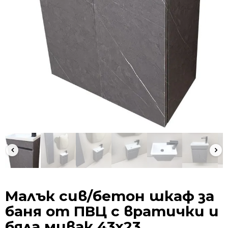
Малък сив/бетон шкаф за
баня от ПВЦ с вратички и
бяла мивак 43х23