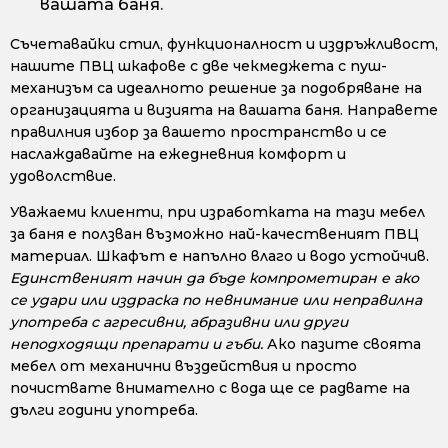
вашата баня.
Съчетавайки стил, функционалност и издръжливост,
нашите ПВЦ шкафове с две чекмеджета с пуш-
механизъм са идеалното решение за подобряване на
организацията и визията на вашата баня. Направете
правилния избор за вашето пространство и се
наслаждавайте на ежедневния комфорт и
удоволствие.
Уважаеми клиенти, при изработката на тази мебел
за баня е ползван възможно най-качественият ПВЦ
материал. Шкафът е напълно влаго и водо устойчив.
Единственият начин да бъде компрометиран е ако
се удари или издраска по невнимание или неправилна
употреба с агресивни, абразивни или други
неподходящи препарати и гъби.
Ако пазите своята
мебел от механични въздействия и просто
почиствате внимателно с вода ще се радвате на
дълги години употреба.