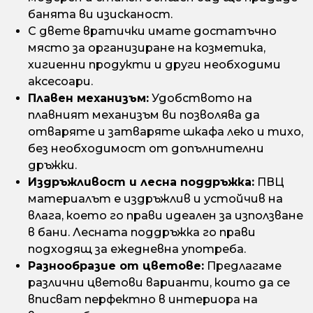
банята ви изисканост.
С двете вратички имате достатъчно
място за организиране на козметика,
хигиенни продукти и други необходими
аксесоари.
Плавен механизъм:
Удобството на
плавният механизъм ви позволява да
отваряте и затваряте шкафа леко и тихо,
без необходимост от допълнителни
дръжки.
Издръжливост и лесна поддръжка:
ПВЦ
материалът е издръжлив и устойчив на
влага, което го прави идеален за използване
в бани. Лесната поддръжка го прави
подходящ за ежедневна употреба.
Разнообразие от цветове:
Предлагаме
различни цветови варианти, които да се
вписват перфектно в интериора на