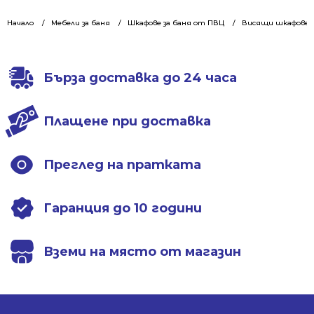
was:
is:
342.28 €
249.99 €
342.28 €
249.99 €
Начало
Мебели за баня
/
/
Шкафове за баня от ПВЦ
Висящи шкафове 5
/
/
669.44 лв..
488.94 лв..
669.44 лв..
488.94 лв..
Бърза доставка до 24 часа
Плащене при доставка
Преглед на пратката
Гаранция до 10 години
Вземи на място от магазин