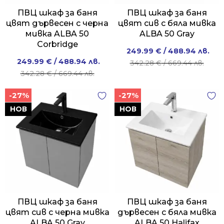
ПВЦ шкаф за баня
ПВЦ шкаф за баня
цвят дървесен с черна
цвят сив с бяла мивка
мивка ALBA 50
ALBA 50 Gray
Corbridge
Original
Current
249.99
€
/ 488.94 лв.
Original
Current
249.99
€
/ 488.94 лв.
price
price
342.28
€
/ 669.44 лв.
price
price
342.28
€
/ 669.44 лв.
was:
is:
was:
is:
342.28 €
249.99 €
-27%
-27%
342.28 €
249.99 €
/
/
/
/
НОВ
НОВ
669.44 лв..
488.94 лв..
669.44 лв..
488.94 лв..
ПВЦ шкаф за баня
ПВЦ шкаф за баня
цвят сив с черна мивка
дървесен с бяла мивка
ALBA 50 Gray
ALBA 50 Halifax