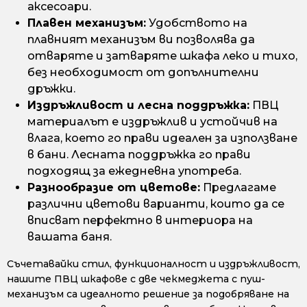
аксесоари.
Плавен механизъм:
Удобството на
плавният механизъм ви позволява да
отваряте и затваряте шкафа леко и тихо,
без необходимост от допълнителни
дръжки.
Издръжливост и лесна поддръжка:
ПВЦ
материалът е издръжлив и устойчив на
влага, което го прави идеален за използване
в бани. Лесната поддръжка го прави
подходящ за ежедневна употреба.
Разнообразие от цветове:
Предлагаме
различни цветови варианти, които да се
вписват перфектно в интериора на
вашата баня.
Съчетавайки стил, функционалност и издръжливост,
нашите ПВЦ шкафове с две чекмеджета с пуш-
механизъм са идеалното решение за подобряване на