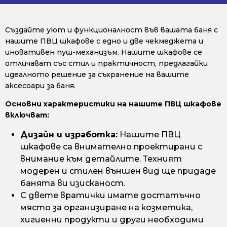
Създайте уют и функционалност във вашата баня с
нашите ПВЦ шкафове с едно и две чекмеджета и
иновативен пуш-механизъм. Нашите шкафове се
отличават със стил и практичност, предлагайки
идеалното решение за съхранение на вашите
аксесоари за баня.
Основни характеристики на нашите ПВЦ шкафове
включват:
Дизайн и изработка:
Нашите ПВЦ
шкафове са внимателно проектирани с
внимание към детайлите. Техният
модерен и стилен външен вид ще придаде
банята ви изисканост.
С двете вратички имате достатъчно
място за организиране на козметика,
хигиенни продукти и други необходими