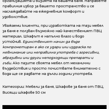
организацията и визията на вашата баня. Направете
правилния избор за вашето пространство и се
наслаждавайте на ежедневния комфорт и
удоволствие.
Уважаеми клиенти, при изработката на тази мебел
за баня е ползван възможно най-качественият ПВЦ
материал. Шкафът е напълно влаго и водо
устойчив.
Единственият начин да бъде
компрометиран е ако се удари или издраска по
невнимание или неправилна употреба с агресивни,
абразивни или други неподходящи препарати и
гъби.
Ако пазите своята мебел от механични
въздействия и просто почиствате внимателно с
вода ще се радвате на дълги години употреба.
Категории:
Мебели за баня
,
Шкафове за баня от ПВЦ
,
Висящи шкафове 50 см