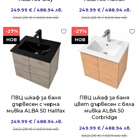
Original
Current
Original
Current
249.99
€
/ 488.94 лв.
249.99
€
/ 488.94 лв.
price
price
price
price
342.28
€
/ 669.44 лв.
342.28
€
/ 669.44 лв.
was:
is:
was:
is:
-27%
-27%
342.28 €
249.99 €
342.28 €
249.99 €
/
/
/
/
НОВ
НОВ
669.44 лв..
488.94 лв..
669.44 лв..
488.94 лв..
ПВЦ шкаф за баня
ПВЦ шкаф за баня
дървесен с черна
цвят дървесен с бяла
мивка ALBA 50 Halifax
мивка ALBA 50
Corbridge
Original
Current
249.99
€
/ 488.94 лв.
Original
Current
249.99
€
/ 488.94 лв.
price
price
342.28
€
/ 669.44 лв.
price
price
342.28
€
/ 669.44 лв.
was:
is: