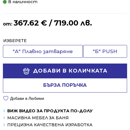
В наличност
367.62
€
/ 719.00 лв.
от:
Alternative:
ИЗБЕРЕТЕ
"А" Плавно затваряне
"Б" PUSH
ДОБАВИ В КОЛИЧКАТА
БЪРЗА ПОРЪЧКА
Добави в Любими
ВИЖ ВИДЕО ЗА ПРОДУКТА ПО-ДОЛУ
МАСИВНА МЕБЕЛ ЗА БАНЯ
ПРЕЦИЗНА КАЧЕСТВЕНА ИЗРАБОТКА