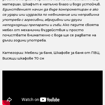
материал. Шкафът е напълно влаго и водо устойчив.
Единственият начин да бъде компрометиран е ако
се удари или издраска по невнимание или неправилна
употреба с агресивни, абразивни или други
неподходящи препарати и гъби.
Ако пазите своята
мебел от механични въздействия и просто
почиствате внимателно с вода ще се радвате на
дълги години употреба.
Категории:
Мебели за баня
,
Шкафове за баня от ПВЦ
,
Висящи шкафове 70 см