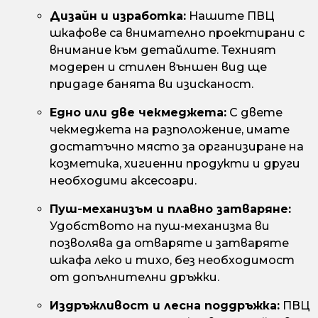
Дизайн и изработка:
Нашите ПВЦ
шкафове са внимателно проектирани с
внимание към детайлите. Техният
модерен и стилен външен вид ще
придаде банята ви изисканост.
Едно или две чекмеджета:
С двете
чекмеджета на разположение, имате
достатъчно място за организиране на
козметика, хигиенни продукти и други
необходими аксесоари.
Пуш-механизъм и плавно затваряне:
Удобството на пуш-механизма ви
позволява да отваряте и затваряте
шкафа леко и тихо, без необходимост
от допълнителни дръжки.
Издръжливост и лесна поддръжка:
ПВЦ