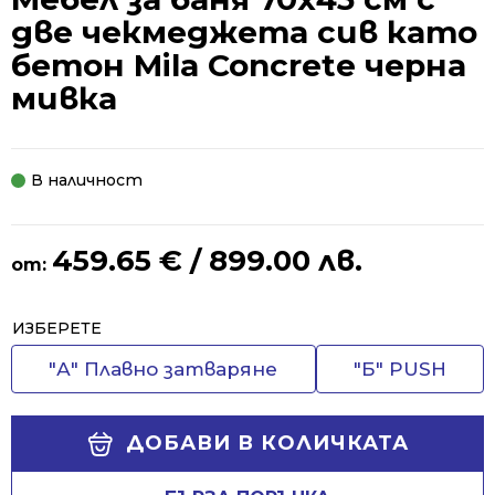
две чекмеджета сив като
бетон Mila Concrete черна
мивка
В наличност
459.65
€
/ 899.00 лв.
от:
Alternative:
ИЗБЕРЕТЕ
"А" Плавно затваряне
"Б" PUSH
ДОБАВИ В КОЛИЧКАТА