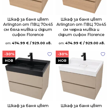
Шкаф за баня цвят
Шкаф за баня цвят
Arlington от ПВЦ 70х45
Arlington от ПВЦ 70х45
см бяла мивка и скрит
см черна мивка и
сифон Florence
скрит сифон Florence
474.99
€
/ 929.00 лв.
474.99
€
/ 929.00 лв.
от:
от:
-30%
-30%
НОВ
НОВ
Шкаф за баня цвят
Шкаф за баня цвят