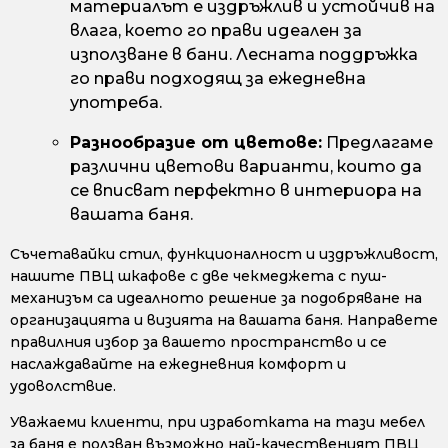
материалът е издръжлив и устойчив на
влага, което го прави идеален за
използване в бани. Лесната поддръжка
го прави подходящ за ежедневна
употреба.
Разнообразие от цветове:
Предлагаме
различни цветови варианти, които да
се вписват перфектно в интериора на
вашата баня.
Съчетавайки стил, функционалност и издръжливост,
нашите ПВЦ шкафове с две чекмеджета с пуш-
механизъм са идеалното решение за подобряване на
организацията и визията на вашата баня. Направете
правилния избор за вашето пространство и се
наслаждавайте на ежедневния комфорт и
удоволствие.
Уважаеми клиенти, при изработката на тази мебел
за баня е ползван възможно най-качественият ПВЦ