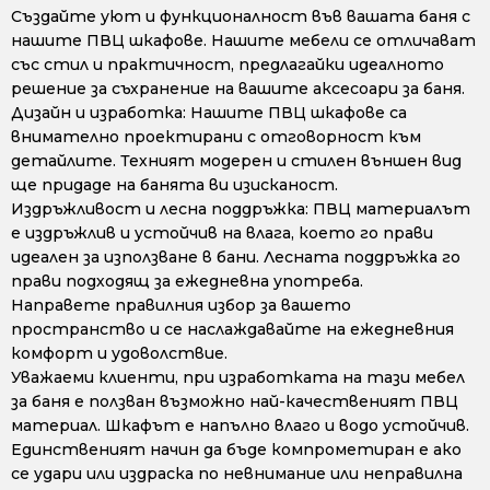
Създайте уют и функционалност във вашата баня с
нашите ПВЦ шкафове. Нашите мебели се отличават
със стил и практичност, предлагайки идеалното
решение за съхранение на вашите аксесоари за баня.
Дизайн и изработка: Нашите ПВЦ шкафове са
внимателно проектирани с отговорност към
детайлите. Техният модерен и стилен външен вид
ще придаде на банята ви изисканост.
Издръжливост и лесна поддръжка: ПВЦ материалът
е издръжлив и устойчив на влага, което го прави
идеален за използване в бани. Лесната поддръжка го
прави подходящ за ежедневна употреба.
Направете правилния избор за вашето
пространство и се наслаждавайте на ежедневния
комфорт и удоволствие.
Уважаеми клиенти, при изработката на тази мебел
за баня е ползван възможно най-качественият ПВЦ
материал. Шкафът е напълно влаго и водо устойчив.
Единственият начин да бъде компрометиран е ако
се удари или издраска по невнимание или неправилна