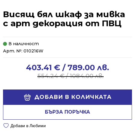
Висящ бял шкаф за мивка
с арт декорация от ПВЦ
В наличност
Арт. №:
010216W
403.41
€
/ 789.00 лв.
Original
Current
price
price
554.24
€
/ 1084.00 лв.
was:
is:
554.24 €
403.41 €
Alternative:
/
/
ДОБАВИ В КОЛИЧКАТА
1084.00 лв..
789.00 лв..
БЪРЗА ПОРЪЧКА
Добави в Любими