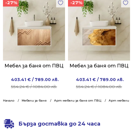
-27%
-27%
Мебел за баня от ПВЦ
Мебел за баня от ПВЦ
Original
Current
Original
Current
403.41
€
/ 789.00 лв.
403.41
€
/ 789.00 лв.
price
price
price
price
554.24
€
/ 1084.00 лв.
554.24
€
/ 1084.00 лв.
was:
is:
was:
is:
554.24 €
403.41 €
554.24 €
403.41 €
Начало
Мебели за баня
Арт мебели за баня от ПВЦ
Арт мебели за
/
/
/
/
1084.00 лв..
789.00 лв..
1084.00 лв..
789.00 лв..
Бърза доставка до 24 часа