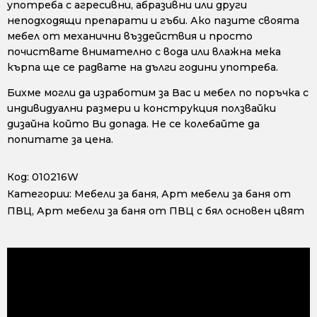
употреба с агресивни, абразивни или други
неподходящи препарати и гъби. Ако пазите своята
мебел от механични въздействия и просто
почиствате внимателно с вода или влажна мека
кърпа ще се радвате на дълги години употреба.
Бихме могли да изработим за Вас и мебел по поръчка с
индивидуални размери и конструкция ползвайки
дизайна който Ви допада. Не се колебайте да
попитате за цена.
Код:
010216W
Категории:
Мебели за баня
,
Арт мебели за баня от
ПВЦ
,
Арт мебели за баня от ПВЦ с бял основен цвят