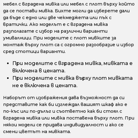
мебел с вградена мивка или мебел с плот върху който
да се постави мивка. Бихте могли да изберете дали
да бъде с едно или две чекмеджета или пък с
вратички. Ако моделът е с вградена мивка
разполагате с избор на различни варианти
умивалници. При моделите с плот мивките за
монтаж върху плот са с огромно разообразие и избор
сред стотици варианти.
При моделите с вградена мивка, мивката е
включена в цената.
При моделите с мивка върху плот мивката
не е включена в цената.
Наборът от изображения дава възможност да си
представите как би изглеждал вашият шкаф ако е
по-къс или по-дълъг и съответно как би стоял с
вградена мивка или мивка поставена върху плот. При
някои модели се придава индивидуалност и ако се
смени цветът на мивката.