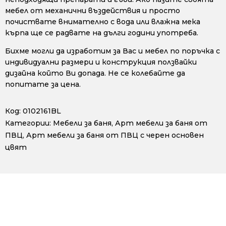
мебел от механични въздействия и просто
почиствате внимателно с вода или влажна мека
кърпа ще се радвате на дълги години употреба.
Бихме могли да изработим за Вас и мебел по поръчка с
индивидуални размери и конструкция ползвайки
дизайна който Ви допада. Не се колебайте да
попитате за цена.
Код:
0102161BL
Категории:
Мебели за баня
,
Арт мебели за баня от
ПВЦ
,
Арт мебели за баня от ПВЦ с черен основен
цвят