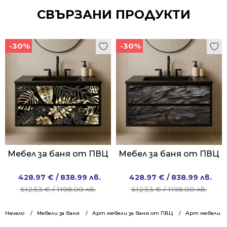
СВЪРЗАНИ ПРОДУКТИ
-30%
-30%
Мебел за баня от ПВЦ
Мебел за баня от ПВЦ
Original
Current
Original
Current
428.97
€
/ 838.99 лв.
428.97
€
/ 838.99 лв.
price
price
price
price
612.53
€
/ 1198.00 лв.
612.53
€
/ 1198.00 лв.
was:
is:
was:
is:
612.53 €
428.97 €
612.53 €
428.97 €
Начало
Мебели за баня
Арт мебели за баня от ПВЦ
Арт мебели за
/
/
/
/