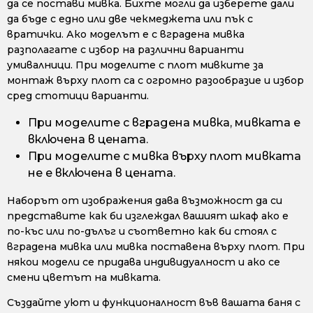
да се постави мивка. Бихте могли да изберете дали
да бъде с едно или две чекмеджета или пък с
вратички. Ако моделът е с вградена мивка
разполагате с избор на различни варианти
умивалници. При моделите с плот мивките за
монтаж върху плот са с огромно разообразие и избор
сред стотици варианти.
При моделите с вградена мивка, мивката е
включена в цената.
При моделите с мивка върху плот мивката
не е включена в цената.
Наборът от изображения дава възможност да си
представите как би изглеждал вашият шкаф ако е
по-къс или по-дълъг и съответно как би стоял с
вградена мивка или мивка поставена върху плот. При
някои модели се придава индивидуалност и ако се
смени цветът на мивката.
Създайте уют и функционалност във вашата баня с