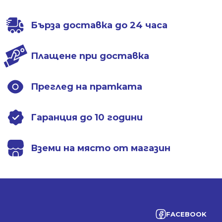
1198.00 лв..
838.99 лв..
1198.00 лв..
838.99 лв..
Бърза доставка до 24 часа
Плащене при доставка
Преглед на пратката
Гаранция до 10 години
Вземи на място от магазин
FACEBOOK