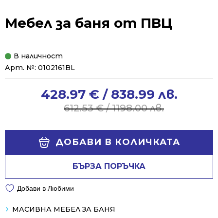
Мебел за баня от ПВЦ
В наличност
Арт. №:
0102161BL
428.97
€
/ 838.99 лв.
Original
Current
price
price
612.53
€
/ 1198.00 лв.
was:
is:
612.53 €
428.97 €
Alternative:
/
/
ДОБАВИ В КОЛИЧКАТА
1198.00 лв..
838.99 лв..
БЪРЗА ПОРЪЧКА
Добави в Любими
МАСИВНА МЕБЕЛ ЗА БАНЯ