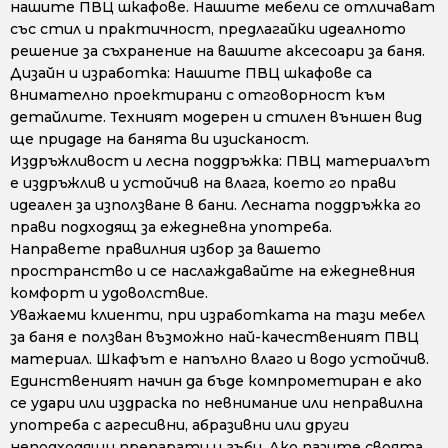
нашите ПВЦ шкафове. Нашите мебели се отличават
със стил и практичност, предлагайки идеалното
решение за съхранение на вашите аксесоари за баня.
Дизайн и изработка: Нашите ПВЦ шкафове са
внимателно проектирани с отговорност към
детайлите. Техният модерен и стилен външен вид
ще придаде на банята ви изисканост.
Издръжливост и лесна поддръжка: ПВЦ материалът
е издръжлив и устойчив на влага, което го прави
идеален за използване в бани. Лесната поддръжка го
прави подходящ за ежедневна употреба.
Направете правилния избор за вашето
пространство и се наслаждавайте на ежедневния
комфорт и удоволствие.
Уважаеми клиенти, при изработката на тази мебел
за баня е ползван възможно най-качественият ПВЦ
материал. Шкафът е напълно влаго и водо устойчив.
Единственият начин да бъде компрометиран е ако
се удари или издраска по невнимание или неправилна
употреба с агресивни, абразивни или други
неподходящи препарати и гъби. Ако пазите своята