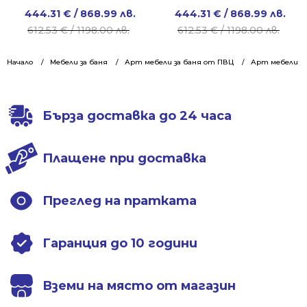
Original
Current
Original
Current
444.31
€
/ 868.99 лв.
444.31
€
/ 868.99 лв.
price
price
price
price
612.53
€
/ 1198.00 лв.
612.53
€
/ 1198.00 лв.
was:
is:
was:
is:
612.53 €
444.31 €
612.53 €
444.31 €
Начало
Мебели за баня
Арт мебели за баня от ПВЦ
Арт мебели за
/
/
/
/
1198.00 лв..
868.99 лв..
1198.00 лв..
868.99 лв..
Бърза доставка до 24 часа
Плащене при доставка
Преглед на пратката
Гаранция до 10 години
Вземи на място от магазин