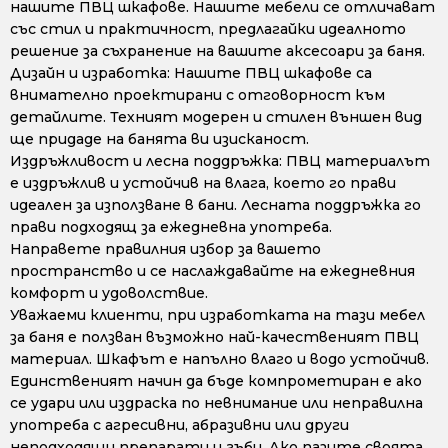
нашите ПВЦ шкафове. Нашите мебели се отличават
със стил и практичност, предлагайки идеалното
решение за съхранение на вашите аксесоари за баня.
Дизайн и изработка: Нашите ПВЦ шкафове са
внимателно проектирани с отговорност към
детайлите. Техният модерен и стилен външен вид
ще придаде на банята ви изисканост.
Издръжливост и лесна поддръжка: ПВЦ материалът
е издръжлив и устойчив на влага, което го прави
идеален за използване в бани. Лесната поддръжка го
прави подходящ за ежедневна употреба.
Направете правилния избор за вашето
пространство и се наслаждавайте на ежедневния
комфорт и удоволствие.
Уважаеми клиенти, при изработката на тази мебел
за баня е ползван възможно най-качественият ПВЦ
материал. Шкафът е напълно влаго и водо устойчив.
Единственият начин да бъде компрометиран е ако
се удари или издраска по невнимание или неправилна
употреба с агресивни, абразивни или други
неподходящи препарати и гъби. Ако пазите своята