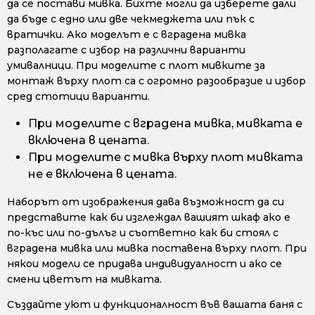
да се постави мивка. Бихте могли да изберете дали
да бъде с едно или две чекмеджета или пък с
вратички. Ако моделът е с вградена мивка
разполагате с избор на различни варианти
умивалници. При моделите с плот мивките за
монтаж върху плот са с огромно разообразие и избор
сред стотици варианти.
При моделите с вградена мивка, мивката е
включена в цената.
При моделите с мивка върху плот мивката
не е включена в цената.
Наборът от изображения дава възможност да си
представите как би изглеждал вашият шкаф ако е
по-къс или по-дълъг и съответно как би стоял с
вградена мивка или мивка поставена върху плот. При
някои модели се придава индивидуалност и ако се
смени цветът на мивката.
Създайте уют и функционалност във вашата баня с