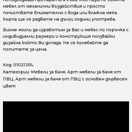
мебел от механични въздействия и просто
почиствате внимателно с вода или влажна мека
кърпа ще се радвате на дълги години употреба.
Бихме могли да изработим за Вас и мебел по поръчка с
индивидуални размери и конструкция ползвайки
дизайна който Ви допада. Не се колебайте да
попитате за цена.
Код:
010213RL
Категории:
Мебели за баня
,
Арт мебели за баня от
ПВЦ
,
Арт мебели за баня от ПВЦ с основен дървесен
цвят