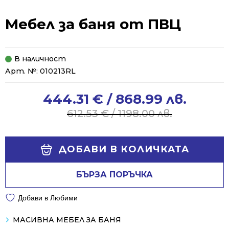
Мебел за баня от ПВЦ
В наличност
Арт. №:
010213RL
444.31
€
/ 868.99 лв.
Original
Current
price
price
612.53
€
/ 1198.00 лв.
was:
is:
612.53 €
444.31 €
Alternative:
/
/
ДОБАВИ В КОЛИЧКАТА
1198.00 лв..
868.99 лв..
БЪРЗА ПОРЪЧКА
Добави в Любими
МАСИВНА МЕБЕЛ ЗА БАНЯ