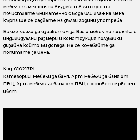
мебел от механични въздействия и просто
почиствате внимателно с вода или влажна мека
кърпа ще се радвате на дълги години употреба.
Бихме могли да изработим за Вас и мебел по поръчка с
индивидуални размери и конструкция ползвайки
дизайна който Ви допада. Не се колебайте да
попитате за цена.
Код:
010217RL
Категории:
Мебели за баня
,
Арт мебели за баня от
ПВЦ
,
Арт мебели за баня от ПВЦ с основен дървесен
цвят