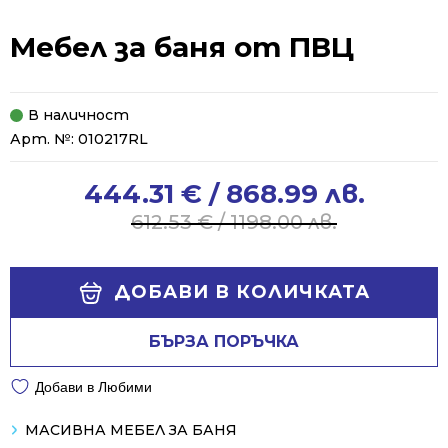
Мебел за баня от ПВЦ
В наличност
Арт. №:
010217RL
444.31
€
/ 868.99 лв.
Original
Current
price
price
612.53
€
/ 1198.00 лв.
was:
is:
612.53 €
444.31 €
Alternative:
/
/
ДОБАВИ В КОЛИЧКАТА
1198.00 лв..
868.99 лв..
БЪРЗА ПОРЪЧКА
Добави в Любими
МАСИВНА МЕБЕЛ ЗА БАНЯ