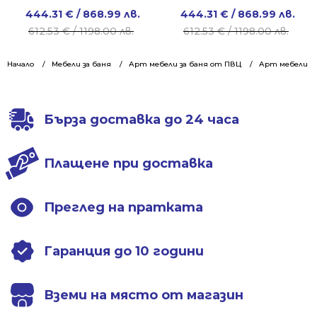
Original
Current
Original
Current
444.31
€
/ 868.99 лв.
444.31
€
/ 868.99 лв.
price
price
price
price
612.53
€
/ 1198.00 лв.
612.53
€
/ 1198.00 лв.
was:
is:
was:
is:
612.53 €
444.31 €
612.53 €
444.31 €
Начало
Мебели за баня
Арт мебели за баня от ПВЦ
Арт мебели за
/
/
/
/
1198.00 лв..
868.99 лв..
1198.00 лв..
868.99 лв..
Бърза доставка до 24 часа
Плащене при доставка
Преглед на пратката
Гаранция до 10 години
Вземи на място от магазин