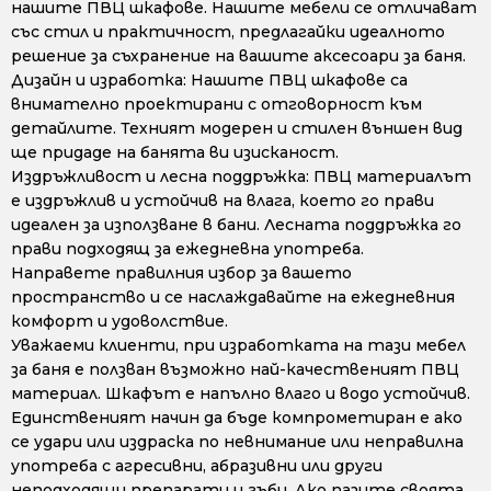
нашите ПВЦ шкафове. Нашите мебели се отличават
със стил и практичност, предлагайки идеалното
решение за съхранение на вашите аксесоари за баня.
Дизайн и изработка: Нашите ПВЦ шкафове са
внимателно проектирани с отговорност към
детайлите. Техният модерен и стилен външен вид
ще придаде на банята ви изисканост.
Издръжливост и лесна поддръжка: ПВЦ материалът
е издръжлив и устойчив на влага, което го прави
идеален за използване в бани. Лесната поддръжка го
прави подходящ за ежедневна употреба.
Направете правилния избор за вашето
пространство и се наслаждавайте на ежедневния
комфорт и удоволствие.
Уважаеми клиенти, при изработката на тази мебел
за баня е ползван възможно най-качественият ПВЦ
материал. Шкафът е напълно влаго и водо устойчив.
Единственият начин да бъде компрометиран е ако
се удари или издраска по невнимание или неправилна
употреба с агресивни, абразивни или други
неподходящи препарати и гъби. Ако пазите своята