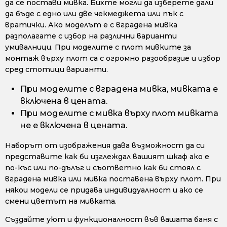
да се постави мивка. Бихте могли да изберете дали
да бъде с едно или две чекмеджета или пък с
вратички. Ако моделът е с вградена мивка
разполагате с избор на различни варианти
умивалници. При моделите с плот мивките за
монтаж върху плот са с огромно разообразие и избор
сред стотици варианти.
При моделите с вградена мивка, мивката е
включена в цената.
При моделите с мивка върху плот мивката
не е включена в цената.
Наборът от изображения дава възможност да си
представите как би изглеждал вашият шкаф ако е
по-къс или по-дълъг и съответно как би стоял с
вградена мивка или мивка поставена върху плот. При
някои модели се придава индивидуалност и ако се
смени цветът на мивката.
Създайте уют и функционалност във вашата баня с