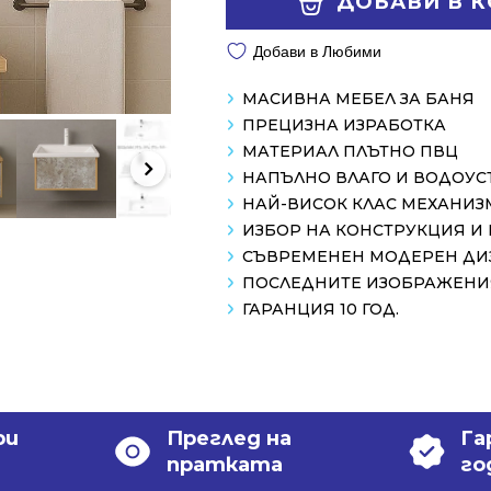
ДОБАВИ В 
/
/
1198.00 лв..
868.99 лв..
Добави в Любими
МАСИВНА МЕБЕЛ ЗА БАНЯ
ПРЕЦИЗНА ИЗРАБОТКА
МАТЕРИАЛ ПЛЪТНО ПВЦ
НАПЪЛНО ВЛАГО И ВОДОУ
НАЙ-ВИСОК КЛАС МЕХАНИЗ
ИЗБОР НА КОНСТРУКЦИЯ И
СЪВРЕМЕНЕН МОДЕРЕН ДИ
ПОСЛЕДНИТЕ ИЗОБРАЖЕНИЯ
ГАРАНЦИЯ 10 ГОД.
ри
Преглед на
Га
пратката
го