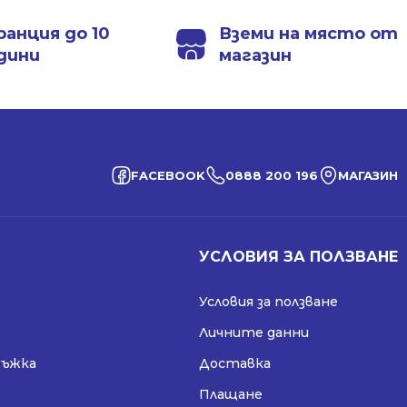
1198.00 лв..
868.99 лв..
1198.00 лв..
868.99 лв..
ранция до 10
Вземи на място от
дини
магазин
FACEBOOK
0888 200 196
МАГАЗИН
УСЛОВИЯ ЗА ПОЛЗВАНЕ
Условия за ползване
Личните данни
ръжка
Доставка
Плащане