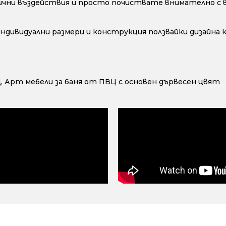
ични въздействия и просто почиствате внимателно с во
 индивидуални размери и конструкция ползвайки дизайна
Ц
,
Арт мебели за баня от ПВЦ с основен дървесен цвят