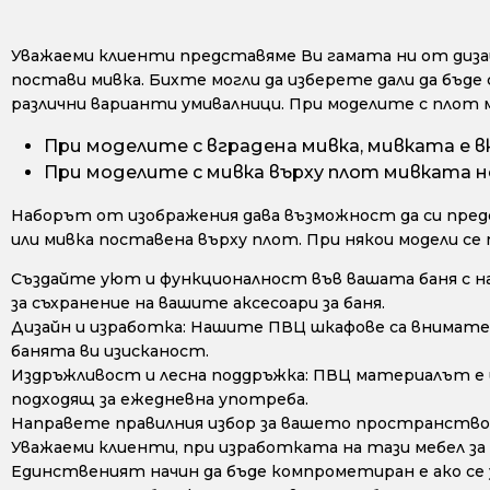
Уважаеми клиенти представяме Ви гамата ни от дизайн
постави мивка. Бихте могли да изберете дали да бъде 
различни варианти умивалници. При моделите с плот 
При моделите с вградена мивка, мивката е в
При моделите с мивка върху плот мивката не
Наборът от изображения дава възможност да си предс
или мивка поставена върху плот. При някои модели се
Създайте уют и функционалност във вашата баня с н
за съхранение на вашите аксесоари за баня.
Дизайн и изработка: Нашите ПВЦ шкафове са внимате
банята ви изисканост.
Издръжливост и лесна поддръжка: ПВЦ материалът е из
подходящ за ежедневна употреба.
Направете правилния избор за вашето пространство 
Уважаеми клиенти, при изработката на тази мебел за
Единственият начин да бъде компрометиран е ако се у