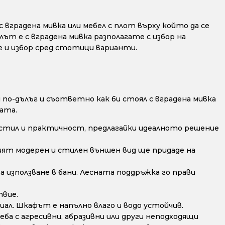
 вградена мивка или мебел с плот върху който да се
лът е с вградена мивка разполагате с избор на
е и избор сред стотици варианти.
по-дълъг и съответно как би стоял с вградена мивка
ата.
стил и практичност, предлагайки идеалното решение
ят модерен и стилен външен вид ще придаде на
а използване в бани. Лесната поддръжка го прави
твие.
ал. Шкафът е напълно влаго и водо устойчив.
ба с агресивни, абразивни или други неподходящи