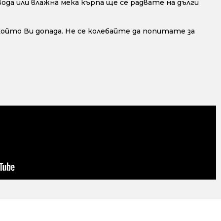
да или влажна мека кърпа ще се радвате на дълги
 който Ви допада. Не се колебайте да попитате за