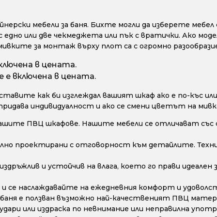
ерски мебели за баня. Бихте могли да изберете мебел с
с едно или две чекмеджета или пък с вратички. Ако моде
мивките за монтаж върху плот са с огромно разообрази
ключена в цената.
 е включена в цената.
тавите как би изглеждал вашият шкаф ако е по-къс или 
 придава индивидуалност и ако се смени цветът на мивк
ашите ПВЦ шкафове. Нашите мебели се отличават със 
лно проектирани с отговорност към детайлите. Техни
дръжлив и устойчив на влага, което го прави идеален з
и се наслаждавайте на ежедневния комфорт и удоволс
 баня е ползван възможно най-качественият ПВЦ матери
дари или издраска по невнимание или неправилна употре