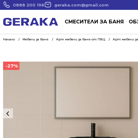
0888 200 196
geraka.com@gmail.com
СМЕСИТЕЛИ ЗА БАНЯ
ОБ
Начало
Мебели за баня
Арт мебели за баня от ПВЦ
Арт мебели за
-27%
-27%