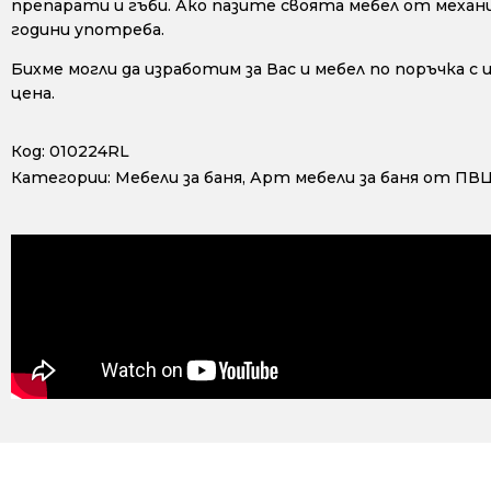
препарати и гъби. Ако пазите своята мебел от механ
години употреба.
Бихме могли да изработим за Вас и мебел по поръчка с
цена.
Код:
010224RL
Категории:
Мебели за баня
,
Арт мебели за баня от ПВ