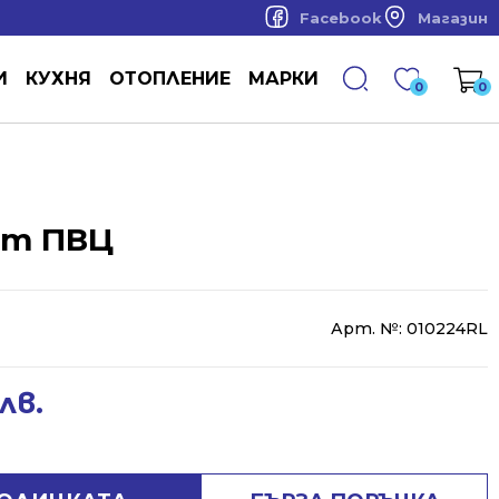
Facebook
Магазин
И
КУХНЯ
ОТОПЛЕНИЕ
МАРКИ
0
0
от ПВЦ
Арт. №:
010224RL
лв.