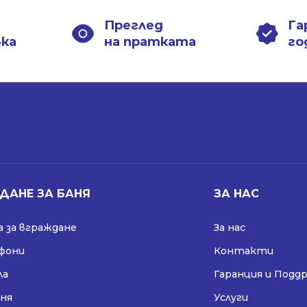
1198.00 лв..
868.99 лв..
1198.00 лв..
868.99 лв..
Преглед
Га
вка
на пратката
го
ДАНЕ ЗА БАНЯ
ЗА НАС
 за вграждане
За нас
ифони
Контакти
ла
Гаранция и Подд
аня
Услуги