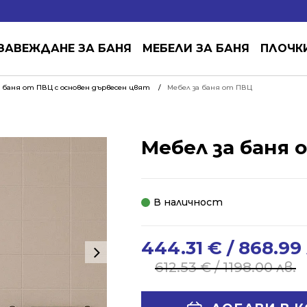
ЗАВЕЖДАНЕ ЗА БАНЯ
МЕБЕЛИ ЗА БАНЯ
ПЛОЧК
 баня от ПВЦ с основен дървесен цвят
Мебел за баня от ПВЦ
Мебел за баня 
В наличност
444.31
€
/ 868.99 
Original
Current
price
price
612.53
€
/ 1198.00 лв.
was:
is:
612.53 €
444.31 €
Alternative: