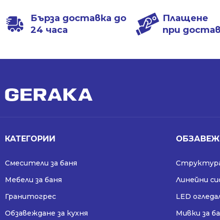
1198.00 лв..
868.99 лв..
1198.00 лв..
868.99 лв..
Бърза доставка до
Плащене
24 часа
при доста
КАТЕГОРИИ
ОБЗАВЕЖ
Смесители за баня
Структура
Мебели за баня
Линейни с
Гранитогрес
LED огледа
Обзавеждане за кухня
Мивки за б