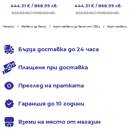
Original
Current
Original
Current
444.31
€
/ 868.99 лв.
444.31
€
/ 868.99 лв.
price
price
price
price
612.53
€
/ 1198.00 лв.
612.53
€
/ 1198.00 лв.
was:
is:
was:
is:
612.53 €
444.31 €
612.53 €
444.31 €
Начало
Мебели за баня
Арт мебели за баня от ПВЦ
Арт мебели за
/
/
/
/
1198.00 лв..
868.99 лв..
1198.00 лв..
868.99 лв..
Бърза доставка до 24 часа
Плащене при доставка
Преглед на пратката
Гаранция до 10 години
Вземи на място от магазин