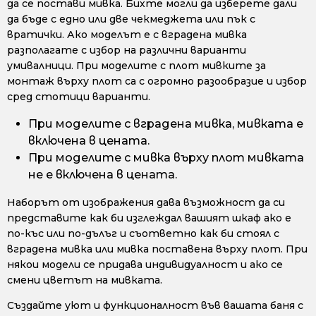
да се постави мивка. Бихте могли да изберете дали
да бъде с едно или две чекмеджета или пък с
вратички. Ако моделът е с вградена мивка
разполагате с избор на различни варианти
умивалници. При моделите с плот мивките за
монтаж върху плот са с огромно разообразие и избор
сред стотици варианти.
При моделите с вградена мивка, мивката е
включена в цената.
При моделите с мивка върху плот мивката
не е включена в цената.
Наборът от изображения дава възможност да си
представите как би изглеждал вашият шкаф ако е
по-къс или по-дълъг и съответно как би стоял с
вградена мивка или мивка поставена върху плот. При
някои модели се придава индивидуалност и ако се
смени цветът на мивката.
Създайте уют и функционалност във вашата баня с