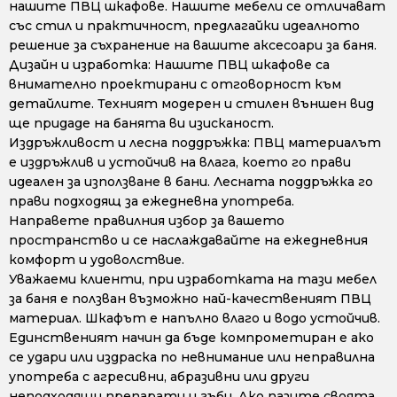
нашите ПВЦ шкафове. Нашите мебели се отличават
със стил и практичност, предлагайки идеалното
решение за съхранение на вашите аксесоари за баня.
Дизайн и изработка: Нашите ПВЦ шкафове са
внимателно проектирани с отговорност към
детайлите. Техният модерен и стилен външен вид
ще придаде на банята ви изисканост.
Издръжливост и лесна поддръжка: ПВЦ материалът
е издръжлив и устойчив на влага, което го прави
идеален за използване в бани. Лесната поддръжка го
прави подходящ за ежедневна употреба.
Направете правилния избор за вашето
пространство и се наслаждавайте на ежедневния
комфорт и удоволствие.
Уважаеми клиенти, при изработката на тази мебел
за баня е ползван възможно най-качественият ПВЦ
материал. Шкафът е напълно влаго и водо устойчив.
Единственият начин да бъде компрометиран е ако
се удари или издраска по невнимание или неправилна
употреба с агресивни, абразивни или други
неподходящи препарати и гъби. Ако пазите своята