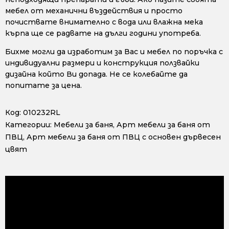
мебел от механични въздействия и просто
почиствате внимателно с вода или влажна мека
кърпа ще се радвате на дълги години употреба.
Бихме могли да изработим за Вас и мебел по поръчка с
индивидуални размери и конструкция ползвайки
дизайна който Ви допада. Не се колебайте да
попитате за цена.
Код:
010232RL
Категории:
Мебели за баня
,
Арт мебели за баня от
ПВЦ
,
Арт мебели за баня от ПВЦ с основен дървесен
цвят