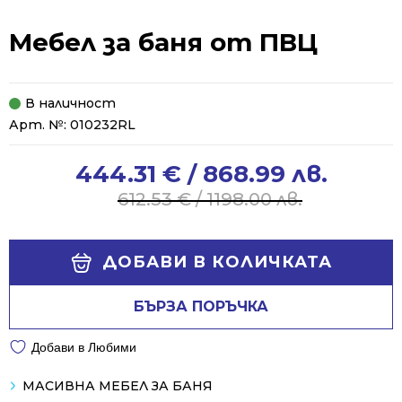
Мебел за баня от ПВЦ
В наличност
Арт. №:
010232RL
444.31
€
/ 868.99 лв.
Original
Current
price
price
612.53
€
/ 1198.00 лв.
was:
is:
612.53 €
444.31 €
Alternative:
/
/
ДОБАВИ В КОЛИЧКАТА
1198.00 лв..
868.99 лв..
БЪРЗА ПОРЪЧКА
Добави в Любими
МАСИВНА МЕБЕЛ ЗА БАНЯ