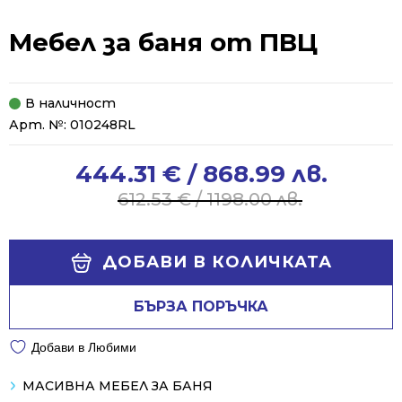
Мебел за баня от ПВЦ
В наличност
Арт. №:
010248RL
444.31
€
/ 868.99 лв.
Original
Current
price
price
612.53
€
/ 1198.00 лв.
was:
is:
612.53 €
444.31 €
Alternative:
/
/
ДОБАВИ В КОЛИЧКАТА
1198.00 лв..
868.99 лв..
БЪРЗА ПОРЪЧКА
Добави в Любими
МАСИВНА МЕБЕЛ ЗА БАНЯ