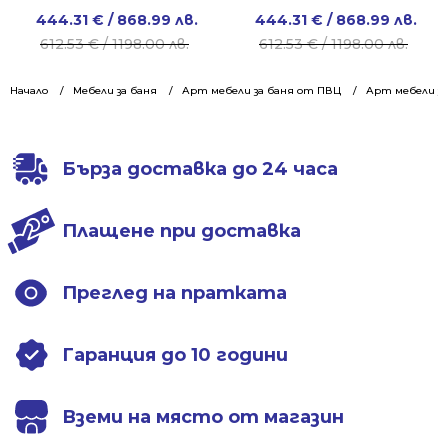
Original
Current
Original
Current
444.31
€
/ 868.99 лв.
444.31
€
/ 868.99 лв.
price
price
price
price
612.53
€
/ 1198.00 лв.
612.53
€
/ 1198.00 лв.
was:
is:
was:
is:
612.53 €
444.31 €
612.53 €
444.31 €
Начало
Мебели за баня
Арт мебели за баня от ПВЦ
Арт мебели за
/
/
/
/
1198.00 лв..
868.99 лв..
1198.00 лв..
868.99 лв..
Бърза доставка до 24 часа
Плащене при доставка
Преглед на пратката
Гаранция до 10 години
Вземи на място от магазин