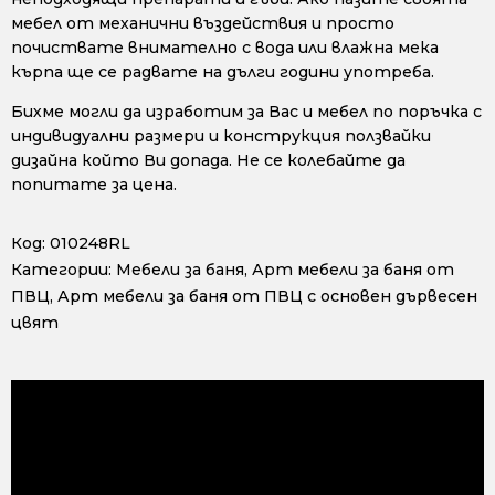
мебел от механични въздействия и просто
почиствате внимателно с вода или влажна мека
кърпа ще се радвате на дълги години употреба.
Бихме могли да изработим за Вас и мебел по поръчка с
индивидуални размери и конструкция ползвайки
дизайна който Ви допада. Не се колебайте да
попитате за цена.
Код:
010248RL
Категории:
Мебели за баня
,
Арт мебели за баня от
ПВЦ
,
Арт мебели за баня от ПВЦ с основен дървесен
цвят