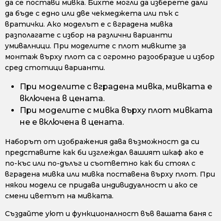
да се постави мивка. Бихте могли да изберете дали
да бъде с едно или две чекмеджета или пък с
вратички. Ако моделът е с вградена мивка
разполагате с избор на различни варианти
умивалници. При моделите с плот мивките за
монтаж върху плот са с огромно разообразие и избор
сред стотици варианти.
При моделите с вградена мивка, мивката е
включена в цената.
При моделите с мивка върху плот мивката
не е включена в цената.
Наборът от изображения дава възможност да си
представите как би изглеждал вашият шкаф ако е
по-къс или по-дълъг и съответно как би стоял с
вградена мивка или мивка поставена върху плот. При
някои модели се придава индивидуалност и ако се
смени цветът на мивката.
Създайте уют и функционалност във вашата баня с