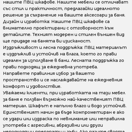
нашите ПВЦ шкафове. Нашите мебели се отличават
със стил и практичност, предлагайки идеалното
решение за съхранение на вашите аксесоари за баня.
Дизайн и изработка: Нашите ПВЦ шкафове са
внимателно проектирани с отговорност към
детайлите. Техният модерен и стилен външен вид
ще придаде на банята ви изисканост.
Издръжливост и лесна поддръжка: ПВЦ материалът
е издръжлив и устойчив на влага, което го прави
идеален за използване в бани. Лесната поддръжка го
прави подходящ за ежедневна употреба.
Направете правилния избор за вашето
пространство и се наслаждавайте на ежедневния
комфорт и удоволствие.
Уважаеми клиенти, при изработката на тази мебел
за баня е ползван възможно най-качественият ПВЦ
материал. Шкафът е напълно влаго и водо устойчив.
Единственият начин да бъде компрометиран е ако
се удари или издраска по невнимание или неправилна
употреба с агресивни, абразивни или други
неподходящи препарати и гъби. Ако пазите своята